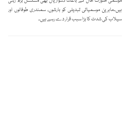
موسمی صورت حال کے باعث دشواریاں بھی مسلسل بڑھ رہی
ہیں۔ماہرین موسمیاتی تبدیلی کو بارشوں، سمندری طوفانوں اور
سیلاب کی شدت کا بڑا سبب قرار دے رہے ہیں۔