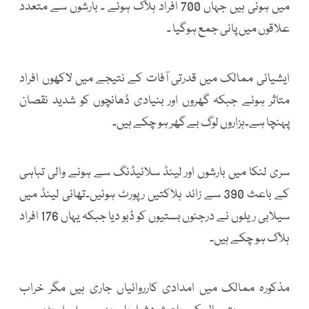
میں ہوئی ہیں جہاں 700 افراد ہلاک ہوئے ۔ بارشوں سے متعدد
علاقوں میں پانی جمع ہوگیا ۔
ایشیائی ممالک میں قدرتی آفات کے نتیجے میں لاکھوں افراد
متاثر ہوئے جبکہ گھروں اور بنیادی ڈھانچوں کو شدید نقصان
پہنچا ہے۔ہزاروں لوگ بے گھر ہو چکے ہیں۔
سری لنکا میں بارشوں اور لینڈ سلائیڈنگ سے ہونے والی تباہی
کے باعث 390 سے زائد ہلاکتیں رپورٹ ہوئیں۔تھائی لینڈ میں
سیلابی ریلوں نے درجنوں بستیوں کو ڈبو دیا جبکہ یہاں 176 افراد
ہلاک ہو چکے ہیں۔
مذکورہ ممالک میں امدادی کارروائیاں جاری ہیں مگر خراب