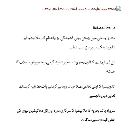
Related items
مشرق وسطیٰ میں بڑھتی ہوئی کشیدگی: وزیراعظم کے ملائیشیا اور
انڈویشیا کے سربراہان سے رابطے
این ڈی ایم اے کا الرٹ: مارچ تا ستمبر شدید گرمی، ہیٹ ویو اور سیلاب کا
خدشہ
انڈونیشیا کا اپنی دفاعی صلاحیت بڑھانے کیلئے پاک فضائیہ کیساتھ
تعاون میں دلچسپی
سربراہ پاک بحریہ کا ملائیشیا کا سرکاری دورہ اور رائل ملائیشین نیوی کی
اعلی قیادت سے ملاقات