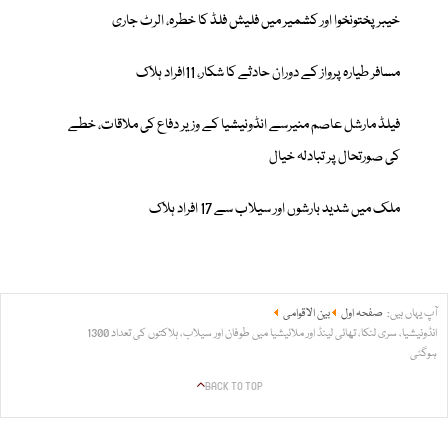
خیبرپختونخوا اور کشمیر میں فلیش فلڈ کا خطرہ، الرٹ جاری
مسافر طیارہ پرواز کے دوران حادثے کا شکار، 11افراد ہلاک
فیلڈ مارشل عاصم منیرسے انڈونیشیا کے وزیر دفاع کی ملاقات، خطے
کی صورتحال پر تبادلہ خیال
ملک میں شدید بارشوں اور سیلاب سے 17 افراد ہلاک
آپ یہاں ہیں:
صفحہ اول
بین الاقوامی
انڈونیشیا، سری لنکا، تھائی لینڈ اور ملائیشیا میں طوفان اور سیلاب، ہلاکتوں کی تعداد 1300
ہوگئی
BACK TO TOP