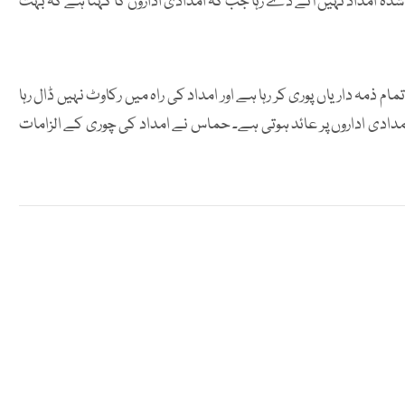
ہ امداد نہیں آنے دے رہا جب کہ امدادی اداروں کا کہنا ہے کہ بہت
مہ داریاں پوری کر رہا ہے اور امداد کی راہ میں رکاوٹ نہیں ڈال رہا
دادی اداروں پر عائد ہوتی ہے۔ حماس نے امداد کی چوری کے الزامات