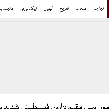
تجارت
صحت
تفریح
کھیل
ٹیکنالوجی
دلچسپ
یموں میں مقیم ہزاروں فلسطینی شدید 