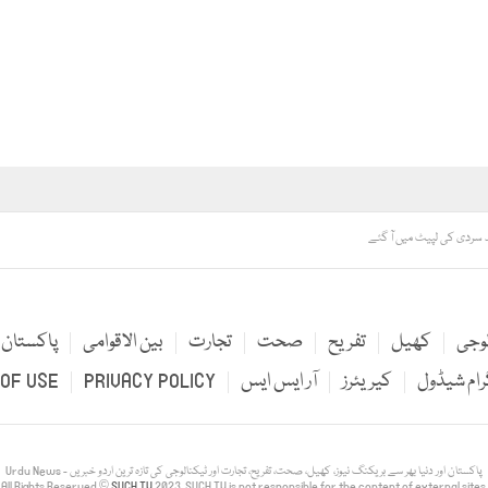
د سردی کی لپیٹ میں آ گئے
لوجی
کھیل
تفریح
صحت
تجارت
بین الاقوامی
پاکستان
رام شیڈول
کیریئرز
آر ایس ایس
PRIVACY POLICY
OF USE
Urdu News - پاکستان اور دنیا بھر سے بریکنگ نیوز، کھیل، صحت، تفریح، تجارت اور ٹیکنالوجی کی تازہ ترین اردو خبریں
All Rights Reserved ©
SUCH TV
2023. SUCH TV is not responsible for the content of external sites.