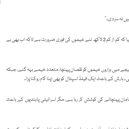
یں نہ سردی۔‘‘
فلسطینی این جی اوز نیٹ ورک کے سربراہ امجد الشوا نے خبردار کیا کہ کم از کم 3 لاکھ نئے خیموں کی فوری ضرورت ہے تاکہ اب بھی بے
ے میں ہزاروں خیموں کو نقصان پہنچا، متعدد خیمے بہہ گئے، جبکہ
سامان پہنچانے کی کوشش کر رہا ہے، مگر اسرائیلی پابندیوں کے باعث