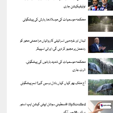
نوٹیفیکیشن جاری
محکمہ موسمیات کی موسلادھار بارش کی پیشگوئی
لبنان اور غزہ میں اسرائیلی کارروائیاں مزاحمتی محور کو
ردعمل پر مجبور کر دیں گی: ایرانی اسپیکر
محکمہ موسمیات کی شدید بارشوں کی پیشگوئی،
الرٹ جاری
آج ملک بھر کہاں کہاں بادل برسیں گے؟ اہم پیشگوئی
UpScrolled: فلسطینی سوشل ایپلی کیشن ایپ اسٹور
پر ٹاپ 10 میں آگئی