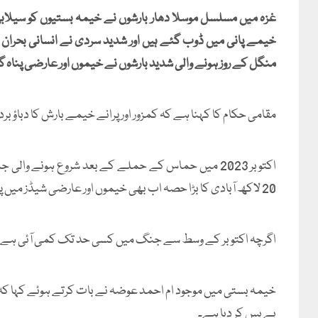
غزہ میں مسلسل موسلا دھار بارشوں نے خیمہ بستیوں کو سیلابی
خیمے پانی میں ڈوب گئے ہیں اور شدید سردی نے انسانی بحران کو
منگل کے روز ہونے والی شدید بارشوں نے خیموں اور عارضی پناہ 
مقامی حکام کا کہنا ہے کہ کمزور اور پرانے خیمے بارش کا دباؤ بر
اکتوبر 2023 میں حماس کے حملے کے بعد شروع ہونے والی
20 لاکھ آبادی کا بڑا حصہ اب بھی خیموں اور عارضی شیڈز میں پناہ لینے پر مجبور ہے۔
اگرچہ اکتوبر کے وسط سے جنگ میں کسی حد تک کمی آئی ہے، مگ
خیمہ بستی میں موجود ام احمد عوضہ نے بات کرتے ہوئے کہا کہ “
بے بس کر دیا ہے۔