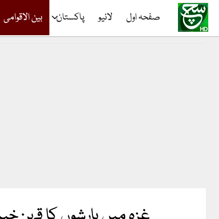
صفحہ اول
لائیو
پاکستان
بین الاقوامی
غزہ میں بارشوں کا قہر: خ