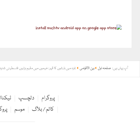
آپ یہاں ہیں:
صفحہ اول
بین الاقوامی
غزہ میں بارشوں کا قہر: خیموں میں مقیم ہزاروں فلسطینی شدی
پروگرام
دلچسپ
ٹیکنا
کالم / بلاگ
موسم
پروگ