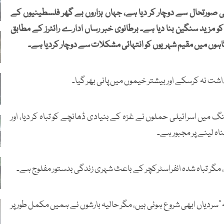
 صورتحال سے دوچار کر دیا ہے، جہاں ہزاروں بے گھر فلسطینیوں کے
 مزید سنگین بنا دیا ہے۔ برطانوی خبر رساں ادارے رائٹرز کے مطابق
گاہوں میں مقیم شہریوں کو انتہائی مشکلات سے دوچار کردیا ہے۔
داشت نہ کرسکے اور بیشتر خیموں میں پانی بھر گیا۔
 جنگ میں اسرائیلی حملوں نے غزہ کے بنیادی ڈھانچے کو تباہ کر دیا، اور
ر تباہ شدہ انفراسٹرکچر کے باعث شہری زندگی بدستور مفلوج ہے۔
سردیاں ابھی شروع ہوئی ہیں، مگر حالیہ بارشوں نے ہمیں مکمل طور پر