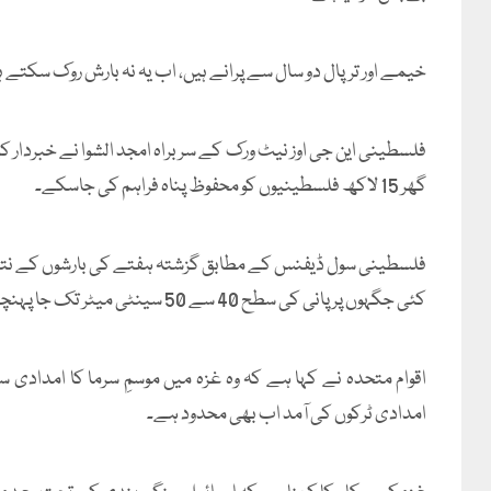
خیمے اور ترپال دو سال سے پرانے ہیں، اب یہ نہ بارش روک سکتے ہ
گھر 15 لاکھ فلسطینیوں کو محفوظ پناہ فراہم کی جاسکے۔
فلسطینی سول ڈیفنس کے مطابق گزشتہ ہفتے کی بارشوں کے نتیج
کئی جگہوں پر پانی کی سطح 40 سے 50 سینٹی میٹر تک جا پہنچی۔ بارش کے باعث ایک فیلڈ اسپتال کو بھی اپنا کام روکنا پڑا۔
اقوام متحدہ نے کہا ہے کہ وہ غزہ میں موسمِ سرما کا امدادی 
امدادی ٹرکوں کی آمد اب بھی محدود ہے۔