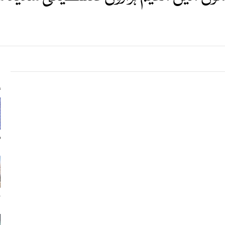
s
م
ن