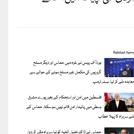
Related item
بورڈ آف پیس نے غزہ میں حماس اور دیگر مسلح
گروپوں کی مکمل غیر مسلح ہونے کے حوالے سے
عاہدہ طے کر لیا، صدر ٹرمپ
فلسطین میں امن اور استحکام کے بغیر پورے مشرق
وسطیٰ میں پائیدار امن قائم نہیں ہو سکتا، حماس کے
ئے سربراہ کا پہلا خطاب
حماس نے ڈاکٹرخلیل الحیہ کو نیا سربراہ مقرر کر دیا،