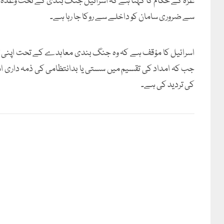
غزہ کے حکام کا کہنا ہے کہ اسرائیل جنگ بندی کے تحت وعدہ شد
سے ضروری سامان کو داخلے سے روکا جا رہا ہے۔
اسرائیل کا مؤقف ہے کہ وہ جنگ بندی معاہدے کے تحت اپنی تمام ذ
جب کہ امداد کی تقسیم میں سستی یا بدانتظامی کی ذمہ داری ام
کی تردید کی ہے۔