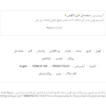
آپ یہاں ہیں:
صفحہ اول
بین الاقوامی
ٹرمپ اور چینی صدر کی ملاقات آئندہ ہفتے متوقع، تجارتی تعلقات زیر غور
BACK TO TOP
کھیل
تفریح
صحت
تجارت
بین الاقوامی
پاکستان
لائیو
صفحہ اول
پروگرام
دلچسپ
ٹیکنالوجی
کیریئرز
آر ایس ایس
PRIVACY POLICY
TERMS OF USE
English
کالم / بلاگ
موسم
پروگرام شیڈول
Urdu News - پاکستان اور دنیا بھر سے بریکنگ نیوز، کھیل، صحت، تفریح، تجارت اور ٹیکنالوجی کی تازہ ترین اردو خبریں
All Rights Reserved ©
SUCH TV
2023. SUCH TV is not responsible for the content of external sites.