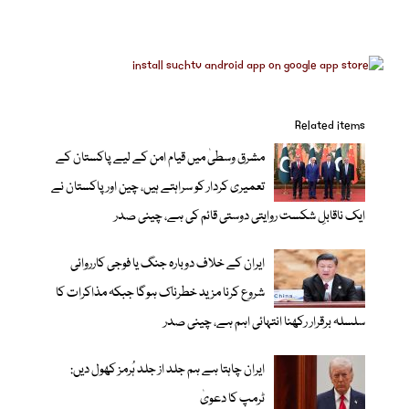
Related items
مشرق وسطیٰ میں قیام امن کے لیے پاکستان کے
تعمیری کردار کو سراہتے ہیں، چین اور پاکستان نے
ایک ناقابلِ شکست روایتی دوستی قائم کی ہے، چینی صدر
ایران کے خلاف دوبارہ جنگ یا فوجی کارروائی
شروع کرنا مزید خطرناک ہوگا جبکہ مذاکرات کا
سلسلہ برقرار رکھنا انتہائی اہم ہے، چینی صدر
ایران چاہتا ہے ہم جلد از جلد ہُرمز کھول دیں:
ٹرمپ کا دعویٰ