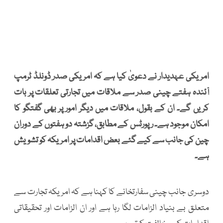
امریکی عہدیدار نے دعویٰ کیا ہے کہ امریکی صدر ڈونلڈ ٹرمپ
آئندہ ہفتے چینی صدر سے ملاقات میں تجارتی تعلقات پر بات
کریں گے۔ ان کے بقول، ملاقات میں دیگر امور پر بھی گفتگو کا
امکان موجود ہے۔ رپورٹس کے مطابق، گزشتہ دو ہفتوں کے دوران
چین کی جانب سے کیے گئے بعض اقدامات پر امریکہ کو تشویش
ہے۔
دوسری جانب چینی سفارتخانے کا کہنا ہے کہ امریکہ تجارت سے
متعلق بے بنیاد الزامات لگا رہا ہے اور ان الزامات اور تحقیقاتی