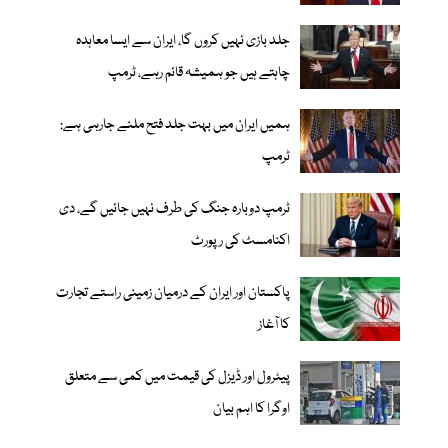
جلد بازی نہیں کروں گا، ایران سے ایسا معاہدہ
چاہتے ہیں جو ہمیشہ قائم رہے، ٹرمپ
ہمیں ایران میں بہت جلد فتح ملنے جارہی ہے:
ٹرمپ
ٹرمپ دوبارہ جنگ کی طرف نہیں جائیں گے، دی
اکنامسٹ کی رپورٹ
پاکستان اور ایران کے درمیان زمینی راستے تجارت
کا آغاز
پیٹرول اور ڈیزل کی قیمت میں کمی سے متعلق
اوگرا کا اہم بیان