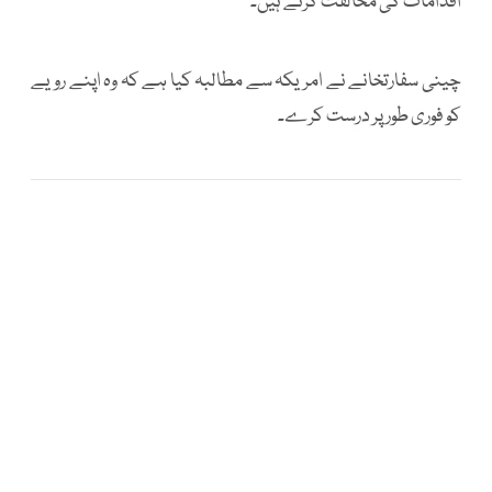
اقدامات کی مخالفت کرتے ہیں۔
چینی سفارتخانے نے امریکہ سے مطالبہ کیا ہے کہ وہ اپنے رویے
کو فوری طور پر درست کرے۔