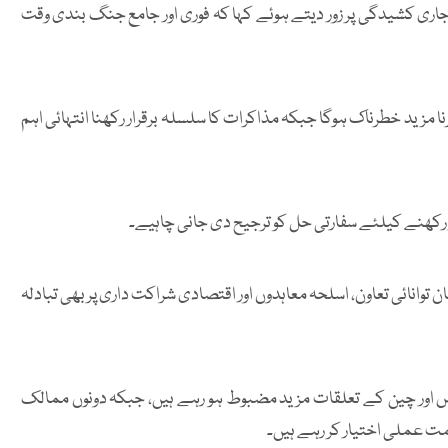
ری کشیدگی پر زور دیتے ہوئے کہا کہ فوری اور جامع جنگ بندی وقت
ا مزید خطرناک ہوگا جبکہ مذاکرات کا سلسلہ برقرار رکھنا انتہائی اہم
ر رکھنے کیلئے سفارتی حل کو ترجیح دی جانی چاہیے۔
توانائی تعاون، اسلحہ معاہدوں اور اقتصادی شراکت داری پر بھی تبادلہ
وس اور چین کے تعلقات مزید مضبوط ہو رہے ہیں، جبکہ دونوں ممالک
مت عملی اختیار کر رہے ہیں۔