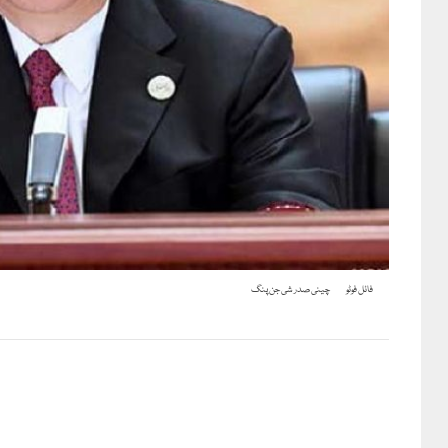
فائل فوٹو
چینی صدر شی جن پنگ