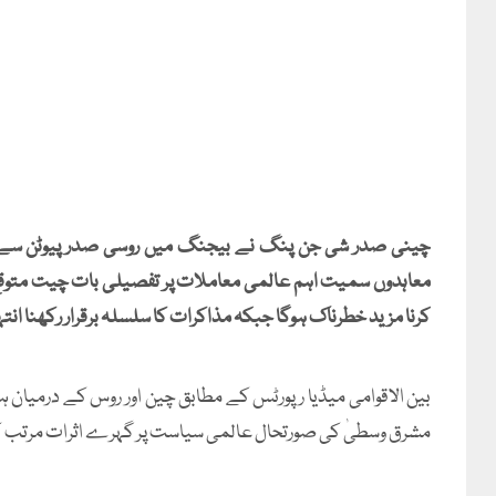
چینی صدر شی جن پنگ نے بیجنگ میں روسی صدر پیوٹن سے ملاق
معاہدوں سمیت اہم عالمی معاملات پر تفصیلی بات چیت متوقع ہ
کرنا مزید خطرناک ہوگا جبکہ مذاکرات کا سلسلہ برقرار رکھنا انت
بین الاقوامی میڈیا رپورٹس کے مطابق چین اور روس کے درمیان ہو
مشرق وسطیٰ کی صورتحال عالمی سیاست پر گہرے اثرات مرتب ک