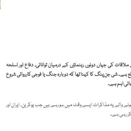
ات کی جہاں دونوں رہنماؤں کے درمیان توانائی، دفاع اور اسلحہ
ے۔ شی جن پنگ کا کہنا تھا کہ دوبارہ جنگ یا فوجی کارروائی شروع
ہائی اہم ہے۔
نے والے یہ مذاکرات ایسے وقت میں ہو رہے ہیں جب یوکرین، ایران اور
ر رہی ہے۔