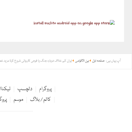
آپ یہاں ہیں:
صفحہ اول
بین الاقوامی
ایران کے خلاف دوبارہ جنگ یا فوجی کارروائی شروع کرنا مزید خ
پروگرام
دلچسپ
ٹیکنا
کالم / بلاگ
موسم
پروگ