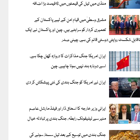
منڈی میں تیل کی قیمتوں میں 6 فیصد بڑا اضافہ
مشرق وسطیٰ میں قیام امن کے لیے پاکستان کے
تعمیری کردار کو سراہتے ہیں، چین اور پاکستان نے ایک
اقابلِ شکست روایتی دوستی قائم کی ہے، چینی صدر
ایران امریکا جنگ مذاکرات کا دروازہ کھل چکا ہے،
اسے دوبارہ بند نہیں ہونا چاہیے، چین
ایران نے امریکا کو جنگ بندی کی نئی پیشکش کر دی
ایرانی وزیر خارجہ کا اسحاق ڈار اور فیلڈ مارشل عاصم
منیر سے ٹیلیفونک رابطہ، جنگ بندی پر تبادلہ خیال
جنگ بندی میں توسیع کے بعد تیل سستا، سونے کی