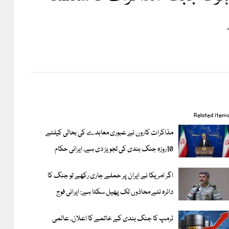
Related item
مذاکرات کاروں نے عبوری معاہدے کی بحالی کیلئے
10روزہ جنگ بندی کی تجویز دی ہے، ایرانی حکام
اگر امریکا نے ایران پر حملے جاری رکھے تو جنگ کا
دائرہ نئے محاذوں تک پھیل سکتا ہے: ایرانی فوج
ٹرمپ کا جنگ بندی کے خاتمے کا اعلان، عالمی