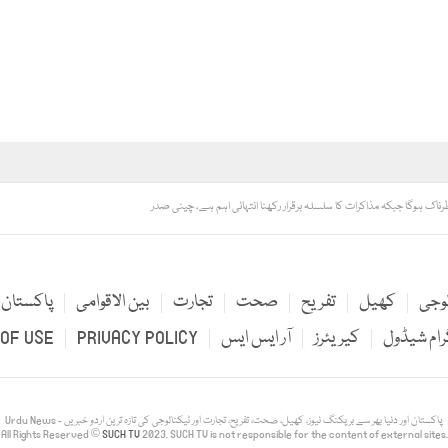
طرناک ہوگا جبکہ مذاکرات کا سلسلہ برقرار رکھنا انتہائی اہم ہے، چینی صدر
لوجی
کھیل
تفریح
صحت
تجارت
بین الاقوامی
پاکستان
رام شیڈول
کیریئرز
آر ایس ایس
PRIVACY POLICY
OF USE
Urdu News - پاکستان اور دنیا بھر سے بریکنگ نیوز، کھیل، صحت، تفریح، تجارت اور ٹیکنالوجی کی تازہ ترین اردو خبریں
All Rights Reserved ©
SUCH TV
2023. SUCH TV is not responsible for the content of external sites.