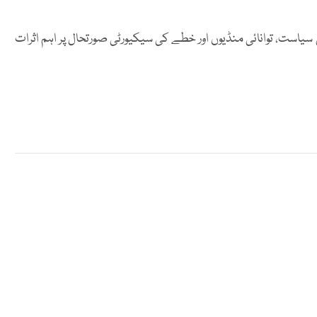
سیاست، توانائی منڈیوں اور خطے کی سیکیورٹی صورتحال پر اہم اثرات