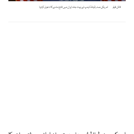
فائل فوٹو
امریکی صدر ڈونلڈ ٹرمپ نے بہت جلد ایران میں فتح ملنےکا دعویٰ کردیا