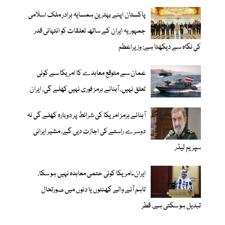
پاکستان اپنے بہترین ہمسایہ برادر ملک اسلامی
جمہوریہ ایران کے ساتھ تعلقات کو انتہائی قدر
کی نگاہ سے دیکھتا ہے: وزیراعظم
عمان سے متوقع معاہدے کا امریکا سے کوئی
تعلق نہیں، آبنائے ہرمز فوری نہیں کھلے گی، ایران
آبنائے ہرمز امریکا کی شرائط پر دوبارہ کھلے گی نہ
دوسرے راستے کی اجازت دیں گے، مشیر ایرانی
سپریم لیڈر
ایران۔امریکا کوئی حتمی معاہدہ نہیں ہو سکا،
تاہم آنے والے گھنٹوں یا دنوں میں صورتحال
تبدیل ہو سکتی ہے، قطر