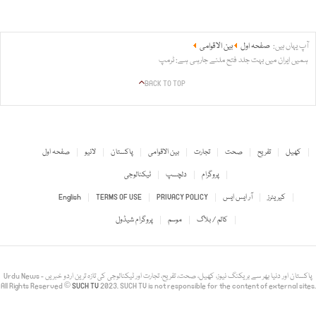
آپ یہاں ہیں:
صفحہ اول
بین الاقوامی
ہمیں ایران میں بہت جلد فتح ملنے جارہی ہے: ٹرمپ
BACK TO TOP
کھیل
تفریح
صحت
تجارت
بین الاقوامی
پاکستان
لائیو
صفحہ اول
پروگرام
دلچسپ
ٹیکنالوجی
کیریئرز
آر ایس ایس
PRIVACY POLICY
TERMS OF USE
English
کالم / بلاگ
موسم
پروگرام شیڈول
Urdu News - پاکستان اور دنیا بھر سے بریکنگ نیوز، کھیل، صحت، تفریح، تجارت اور ٹیکنالوجی کی تازہ ترین اردو خبریں
All Rights Reserved ©
SUCH TV
2023. SUCH TV is not responsible for the content of external sites.