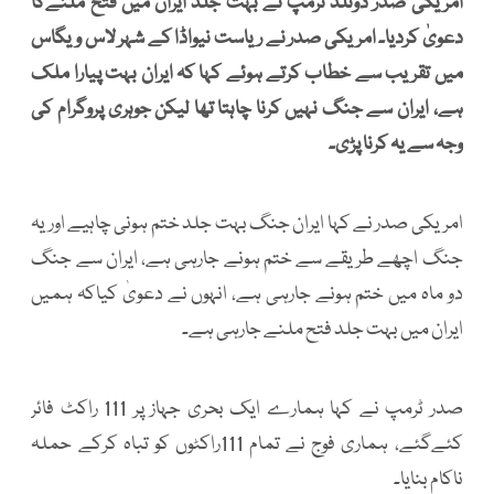
امریکی صدر ڈونلڈ ٹرمپ نے بہت جلد ایران میں فتح ملنےکا
دعویٰ کردیا۔ امریکی صدر نے ریاست نیواڈا کے شہر لاس ویگاس
میں تقریب سے خطاب کرتے ہوئے کہا کہ ایران بہت پیارا ملک
ہے، ایران سے جنگ نہیں کرنا چاہتا تھا لیکن جوہری پروگرام کی
وجہ سے یہ کرنا پڑی۔
امریکی صدر نے کہا ایران جنگ بہت جلد ختم ہونی چاہیے اور یہ
جنگ اچھے طریقے سے ختم ہونے جارہی ہے، ایران سے جنگ
دو ماہ میں ختم ہونے جارہی ہے، انہوں نے دعویٰ کیاکہ ہمیں
ایران میں بہت جلد فتح ملنے جارہی ہے۔
صدر ٹرمپ نے کہا ہمارے ایک بحری جہاز پر 111 راکٹ فائر
کئےگئے، ہماری فوج نے تمام 111راکٹوں کو تباہ کرکے حملہ
ناکام بنایا۔