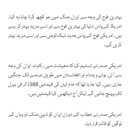
بہترین فوج کی وجہ سے ایران جنگ میں جو کچھ کرنا چاہا وہ کیا،
امریکا کے پاس دنیاکی بہترین فوج ہے اور اسے مزید بہتر کر رہے
ہیں، امریکی فوج کے پاس جدید ٹیکنالوجی ہے اور اسے مزید بہتر
کریں گے۔
امریکی صدر نے تسلیم کیاکہ معیشت میں رکاوٹ ایران کی وجہ
سے آئی، بولے ویتنام اور افغانستان میں طویل عرصے تک جنگیں
جاری رہیں، کہا جارہا تھاکہ خام تیل کی قیمتیں 300ڈالر فی بیرل
تک پہنچ جائیں گے لیکن آج دیکھیں کیا قیمتیں ہیں۔
امریکی صدر نے خطاب کے دوران ایران کو ذہین ملک اور وہاں کے
لوگوں کو فائٹر قرار دیا۔