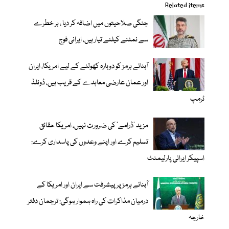
Related items
جنگی صلاحیتوں میں اضافہ کر دیا ، ہر خطرے
سے نمٹنے کیلئے تیار ہیں، ایرانی فوج
آبنائے ہرمز کو دوبارہ کھولنے کے لیے امریکا، ایران
اور عمان عارضی معاہدے کے قریب ہیں، ڈونلڈ
ٹرمپ
مزید 'ڈرامے' کی ضرورت نہیں، امریکا حقائق
تسلیم کرے اور اپنے وعدوں کی پاسداری کرے:
اسپیکر ایرانی پارلیمنٹ
آبنائے ہرمز پر پیشرفت سے ایران اور امریکا کے
درمیان مذاکرات کی راہ ہموار ہوگی: ترجمان دفتر
خارجہ