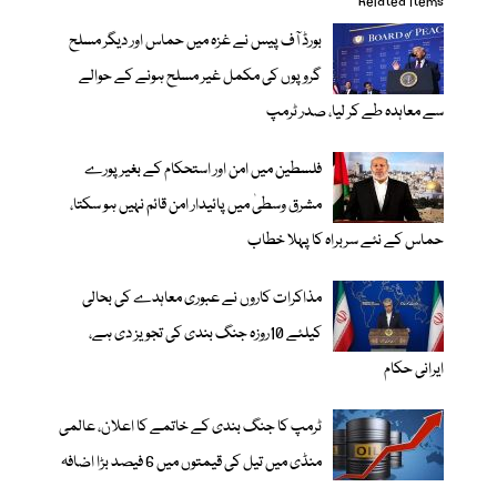
Related items
بورڈ آف پیس نے غزہ میں حماس اور دیگر مسلح
گروپوں کی مکمل غیر مسلح ہونے کے حوالے
سے معاہدہ طے کر لیا، صدر ٹرمپ
فلسطین میں امن اور استحکام کے بغیر پورے
مشرق وسطیٰ میں پائیدار امن قائم نہیں ہو سکتا،
حماس کے نئے سربراہ کا پہلا خطاب
مذاکرات کاروں نے عبوری معاہدے کی بحالی
کیلئے 10روزہ جنگ بندی کی تجویز دی ہے،
ایرانی حکام
ٹرمپ کا جنگ بندی کے خاتمے کا اعلان، عالمی
منڈی میں تیل کی قیمتوں میں 6 فیصد بڑا اضافہ