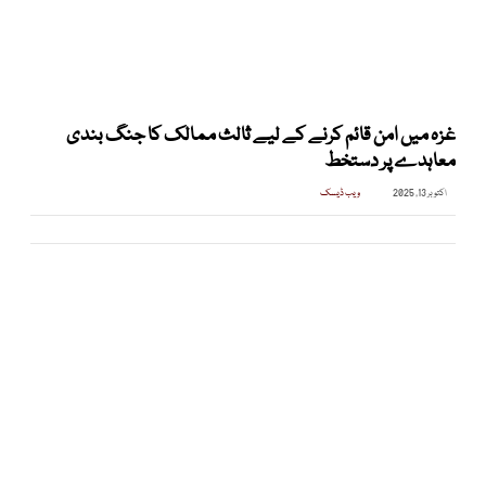
غزہ میں امن قائم کرنے کے لیے ثالث ممالک کا جنگ بندی
معاہدے پر دستخط
اکتوبر 13, 2025
ویب ڈیسک