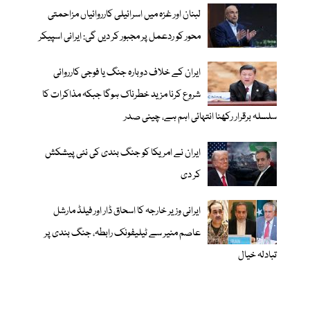
لبنان اور غزہ میں اسرائیلی کارروائیاں مزاحمتی
محور کو ردعمل پر مجبور کر دیں گی: ایرانی اسپیکر
ایران کے خلاف دوبارہ جنگ یا فوجی کارروائی
شروع کرنا مزید خطرناک ہوگا جبکہ مذاکرات کا
سلسلہ برقرار رکھنا انتہائی اہم ہے، چینی صدر
ایران نے امریکا کو جنگ بندی کی نئی پیشکش
کر دی
ایرانی وزیر خارجہ کا اسحاق ڈار اور فیلڈ مارشل
عاصم منیر سے ٹیلیفونک رابطہ، جنگ بندی پر
تبادلہ خیال