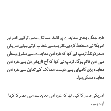
غزہ جنگ بندی معاہدے پر ثالث ممالک مصر، ترکیے قطر اور
امریکا نے دستخط کردیے۔تقریب سے خطاب کرتے ہوئے امریکی
صدر ڈونلڈ ٹرمپ نے کہا کہ غزہ امن معاہدے سے مشرق وسطیٰ
میں امن قائم ہوگا۔ ٹرمپ نے کہا کہ آج تاریخی دن ہے،غزہ امن
معاہدہ بڑی کامیابی ہے، دوست ممالک کے تعاون سے غزہ امن
معاہدہ ممکن ہوا۔
امریکی صدر کا کہنا تھا کہ غزہ امن معاہدے میں مصر کا کردار
اہم ہے۔