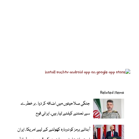
Related items
جنگی صلاحیتوں میں اضافہ کر دیا ، ہر خطرے
سے نمٹنے کیلئے تیار ہیں، ایرانی فوج
آبنائے ہرمز کو دوبارہ کھولنے کے لیے امریکا، ایران