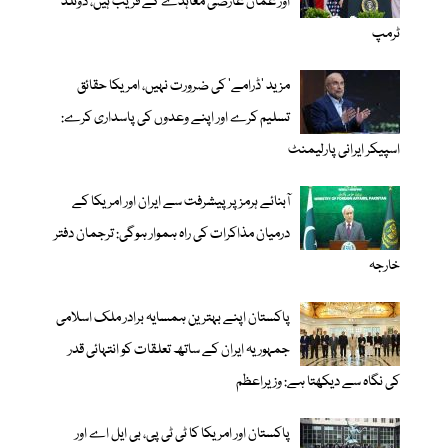
اور عمان عارضی معاہدے کے قریب ہیں، ڈونلڈ
ٹرمپ
مزید 'ڈرامے' کی ضرورت نہیں، امریکا حقائق
تسلیم کرے اور اپنے وعدوں کی پاسداری کرے:
اسپیکر ایرانی پارلیمنٹ
آبنائے ہرمز پر پیشرفت سے ایران اور امریکا کے
درمیان مذاکرات کی راہ ہموار ہوگی: ترجمان دفتر
خارجہ
پاکستان اپنے بہترین ہمسایہ برادر ملک اسلامی
جمہوریہ ایران کے ساتھ تعلقات کو انتہائی قدر
کی نگاہ سے دیکھتا ہے: وزیراعظم
پاکستان اور امریکا کا ٹی ٹی پی، بی ایل اے اور