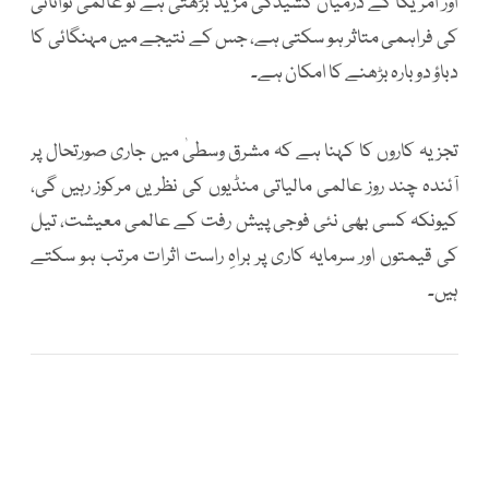
اور امریکا کے درمیان کشیدگی مزید بڑھتی ہے تو عالمی توانائی
کی فراہمی متاثر ہو سکتی ہے، جس کے نتیجے میں مہنگائی کا
دباؤ دوبارہ بڑھنے کا امکان ہے۔
تجزیہ کاروں کا کہنا ہے کہ مشرق وسطیٰ میں جاری صورتحال پر
آئندہ چند روز عالمی مالیاتی منڈیوں کی نظریں مرکوز رہیں گی،
کیونکہ کسی بھی نئی فوجی پیش رفت کے عالمی معیشت، تیل
کی قیمتوں اور سرمایہ کاری پر براہِ راست اثرات مرتب ہو سکتے
ہیں۔