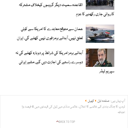
القاعدہ سمیت دیگر گروہوں کیخلاف مشترکہ
کارروائی جاری رکھنے کا عزم
عمان سے متوقع معاہدے کا امریکا سے کوئی
تعلق نہیں، آبنائے ہرمز فوری نہیں کھلے گی، ایران
آبنائے ہرمز امریکا کی شرائط پر دوبارہ کھلے گی نہ
دوسرے راستے کی اجازت دیں گے، مشیر ایرانی
سپریم لیڈر
آپ یہاں ہیں:
صفحہ اول
کھیل
ٹرمپ کا جنگ بندی کے خاتمے کا اعلان، عالمی منڈی میں تیل کی قیمتوں میں 6 فیصد بڑا
اضافہ
BACK TO TOP