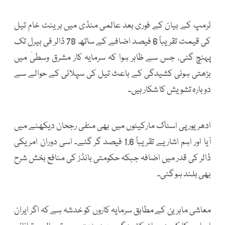
ٹرمپ کے بیان کے فوری بعد عالمی منڈی میں برینٹ خام تیل
کی قیمت تقریباً 6 فیصد اضافے کے ساتھ 78 ڈالر فی بیرل تک
پہنچ گئی، جس سے ظاہر ہوا کہ سرمایہ کار مشرق وسطیٰ میں
بڑھتی ہوئی کشیدگی کے باعث تیل کی سپلائی کے حوالے سے
دوبارہ تشویش کا شکار ہیں۔
ادھر یورپی اسٹاک مارکیٹوں میں بھی منفی رجحان دیکھنے میں
آیا اور اہم اشاریے تقریباً 1.6 فیصد گر گئے۔ اسی دوران امریکی
ڈالر کی قدر میں اضافہ جبکہ حکومتی بانڈز کی منافع بخش شرح
بھی بلند ہو گئی۔
معاشی ماہرین کے مطابق سرمایہ کاروں کو خدشہ ہے کہ اگر ایران