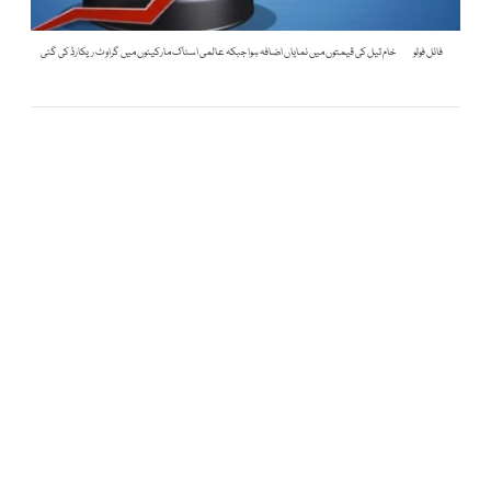
فائل فوٹو
خام تیل کی قیمتوں میں نمایاں اضافہ ہوا جبکہ عالمی اسٹاک مارکیٹوں میں گراوٹ ریکارڈ کی گئی