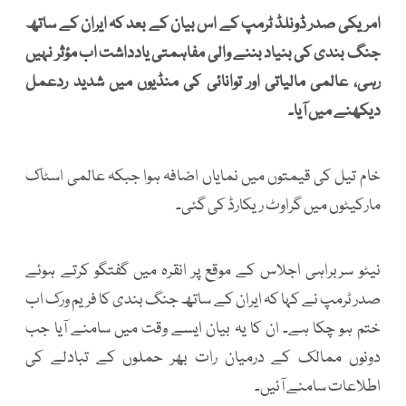
امریکی صدر ڈونلڈ ٹرمپ کے اس بیان کے بعد کہ ایران کے ساتھ
جنگ بندی کی بنیاد بننے والی مفاہمتی یادداشت اب مؤثر نہیں
رہی، عالمی مالیاتی اور توانائی کی منڈیوں میں شدید ردعمل
دیکھنے میں آیا۔
خام تیل کی قیمتوں میں نمایاں اضافہ ہوا جبکہ عالمی اسٹاک
مارکیٹوں میں گراوٹ ریکارڈ کی گئی۔
نیٹو سربراہی اجلاس کے موقع پر انقرہ میں گفتگو کرتے ہوئے
صدر ٹرمپ نے کہا کہ ایران کے ساتھ جنگ بندی کا فریم ورک اب
ختم ہو چکا ہے۔ ان کا یہ بیان ایسے وقت میں سامنے آیا جب
دونوں ممالک کے درمیان رات بھر حملوں کے تبادلے کی
اطلاعات سامنے آئیں۔