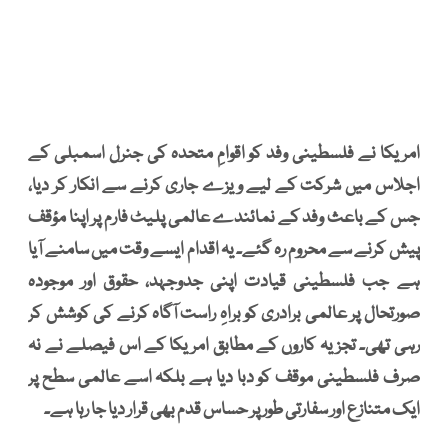
امریکا نے فلسطینی وفد کو اقوامِ متحدہ کی جنرل اسمبلی کے
اجلاس میں شرکت کے لیے ویزے جاری کرنے سے انکار کر دیا،
جس کے باعث وفد کے نمائندے عالمی پلیٹ فارم پر اپنا مؤقف
پیش کرنے سے محروم رہ گئے۔ یہ اقدام ایسے وقت میں سامنے آیا
ہے جب فلسطینی قیادت اپنی جدوجہد، حقوق اور موجودہ
صورتحال پر عالمی برادری کو براہِ راست آگاہ کرنے کی کوشش کر
رہی تھی۔ تجزیہ کاروں کے مطابق امریکا کے اس فیصلے نے نہ
صرف فلسطینی موقف کو دبا دیا ہے بلکہ اسے عالمی سطح پر
ایک متنازع اور سفارتی طور پر حساس قدم بھی قرار دیا جا رہا ہے۔