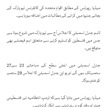
میڈیا رپورٹس کے مطابق اقوام متحدہ کی کانفرنس نیویارک کے
بجائے جنیوا میں کرانے کے مطالبات میں اضافہ ہورہا ہے۔
تاہم جنرل اسمبلی کا اجلاس آج سے نیویارک میں شروع ہونا ہے
جس میں فلسطین کو تسلیم کرنے سے متعلق اہم فیصلے بھی
متوقع ہیں۔
جنرل اسمبلی میں اعلیٰ سطح کے مباحثے 23 سے27
ستمبرتک ہوں گے اور یو این جنرل اسمبلی کا اجلاس 29 ستمبر
کو ختم ہوگا۔
میڈیا رپورٹس میں بتایا گیا ہےکہ ٹرمپ انتظامیہ نے فلسطینی
صدر اور وفد کو ویزے دینے سے انکار کردیاہے۔