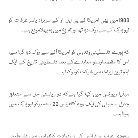
1988میں بھی امریکا نے پی ایل او کے سربراہ یاسر عرفات کو
نیویارک آنے سے روک دیا تھا اور تاریخ میں یہ پہلاموقع ہے۔
کہ پورے فلسطینی وفدہی کو امریکا آنے سے روک دیا گیا ہے،
اس کا مقصداوسلو معاہدےکے بعد فلسطینی تاریخ کے ایک
اہم ترین ایونٹ میں شرکت کو روکنا ہے۔
میڈیا رپورٹس میں کہا گیا ہےکہ دو ریاستی حل سے متعلق
جنرل اسمبلی کی ایک روزہ کانفرنس 22 ستمبرکو نیویارک میں
ہونا ہے۔
سعودی عرب اور فرانس کی زیرقیادت کانفرنس میں فلسطینی