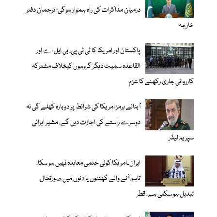
درمیان مذاکرات کی راہ ہموار ہوگی: ترجمان دفتر
خارجہ
پاکستان اور امریکا کا ٹی ٹی پی، بی ایل اے اور
القاعدہ سمیت دیگر گروہوں کیخلاف مشترکہ
کارروائی جاری رکھنے کا عزم
آبنائے ہرمز امریکا کی شرائط پر دوبارہ کھلے گی نہ
دوسرے راستے کی اجازت دیں گے، مشیر ایرانی
سپریم لیڈر
ایران۔امریکا کوئی حتمی معاہدہ نہیں ہو سکا،
تاہم آنے والے گھنٹوں یا دنوں میں صورتحال
تبدیل ہو سکتی ہے، قطر