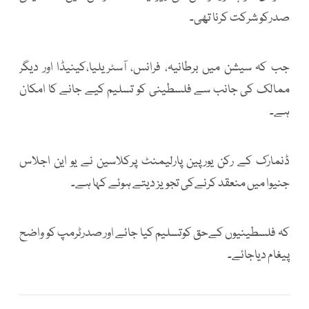
صدرکو شرکت کرنا تھی۔
جب کہ سیشن میں برطانیہ، فرانس، آسٹریلیا،کینیڈا اور دیگر
ممالک کی جانب سے فلسطینی کو تسلیم کیے جانے کا امکان
ہے۔
ڈنمارک کے رکن یورپین پارلیمنٹ پرکلاسین نے یو این اجلاس
جنیوا میں منعقد کرنےکی تجویز دیتے ہوئے کہا ہے۔
کہ فلسطینیوں کےحق کوتسلیم کیا جائے اور صدرٹرمپ کو واضح
پیغام دیاجائے۔