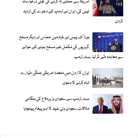
امریکا سے حملے نہ کرنے کی کوئی درخواست
نہیں کی، ایران نے ٹرمپ کے دعوے کی تردید
کردی
بورڈ آف پیس نے غزہ میں حماس اور دیگر مسلح
گروپوں کی مکمل غیر مسلح ہونے کے حوالے
سے معاہدہ طے کر لیا، صدر ٹرمپ
ایران کا اردن میں متعدد امریکی جنگی طیارے
تباہ کرنے کا دعویٰ
صدر ٹرمپ سے سعودی وزیرِدفاع کی ہنگامی
ملاقات، سعودی ولی عہد کا اہم پیغام پہنچایا