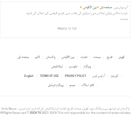
آپ یہاں ہیں:
صفحہ اول
بین الاقوامی
عرب اسلامی وزارتی اجلاس میں اسرائیل کی جانب سے غزہ پر قبضے کے اعلان کی شدید
مذمت
BACK TO TOP
کھیل
تفریح
صحت
تجارت
بین الاقوامی
پاکستان
لائیو
صفحہ اول
پروگرام
دلچسپ
ٹیکنالوجی
کیریئرز
آر ایس ایس
PRIVACY POLICY
TERMS OF USE
English
کالم / بلاگ
موسم
پروگرام شیڈول
Urdu News - پاکستان اور دنیا بھر سے بریکنگ نیوز، کھیل، صحت، تفریح، تجارت اور ٹیکنالوجی کی تازہ ترین اردو خبریں
All Rights Reserved ©
SUCH TV
2023. SUCH TV is not responsible for the content of external sites.