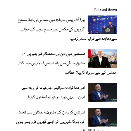
Related items
بورڈ آف پیس نے غزہ میں حماس اور دیگر مسلح
گروپوں کی مکمل غیر مسلح ہونے کے حوالے
سے معاہدہ طے کر لیا، صدر ٹرمپ
فلسطین میں امن اور استحکام کے بغیر پورے
مشرق وسطیٰ میں پائیدار امن قائم نہیں ہو سکتا،
حماس کے نئے سربراہ کا پہلا خطاب
امن مذاکرات: اسرائیلی جارحیت کی وجہ سے
ایران نے بھی دورہ سوئٹزرلینڈ ملتوی کردیا
اسرائیل کو لبنان کے مقبوضہ علاقوں سے انخلا
کرنا ہوگا، شہریوں کی اپنے گھروں کو واپسی ہونی