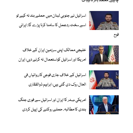
چاہیے: محمد باقر قالیباف
اسرائیل نے جنوبی لبنان میں حملے بند نہ کیے تو
اسے سخت ردعمل کا سامنا کرنا پڑے گا: ایرانی
فوج
خلیجی ممالک اپنی سرزمین ایران کے خلاف
امریکا اور اسرائیل کواستعمال نہ کرنے دیں: ایران
اسرائیل کے خلاف جاری فوجی کارروائیاں فی
الحال روک دی گئی ہیں: ابراہیم ذوالفقاری
امریکی صدر کا ایران اور اسرائیل سے فوری جنگ
بندی کا مطالبہ، حملے روکنے کی اپیل کردی