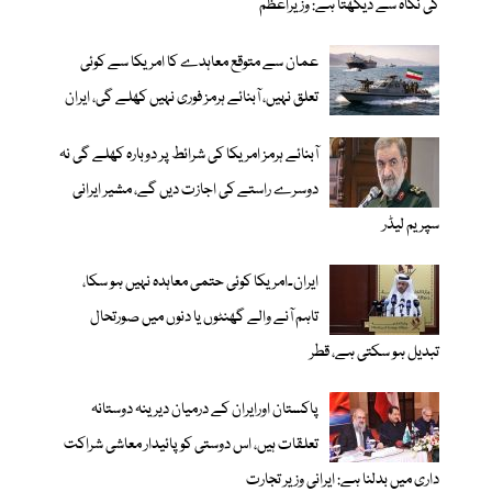
کی نگاہ سے دیکھتا ہے: وزیراعظم
عمان سے متوقع معاہدے کا امریکا سے کوئی
تعلق نہیں، آبنائے ہرمز فوری نہیں کھلے گی، ایران
آبنائے ہرمز امریکا کی شرائط پر دوبارہ کھلے گی نہ
دوسرے راستے کی اجازت دیں گے، مشیر ایرانی
سپریم لیڈر
ایران۔امریکا کوئی حتمی معاہدہ نہیں ہو سکا،
تاہم آنے والے گھنٹوں یا دنوں میں صورتحال
تبدیل ہو سکتی ہے، قطر
پاکستان اورایران کے درمیان دیرینہ دوستانہ
تعلقات ہیں، اس دوستی کوپائیدار معاشی شراکت
داری میں بدلنا ہے: ایرانی وزیر تجارت