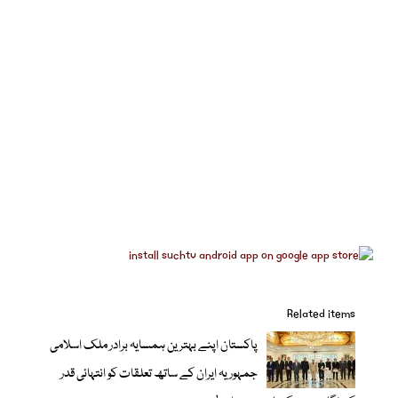
Related items
پاکستان اپنے بہترین ہمسایہ برادر ملک اسلامی
جمہوریہ ایران کے ساتھ تعلقات کو انتہائی قدر