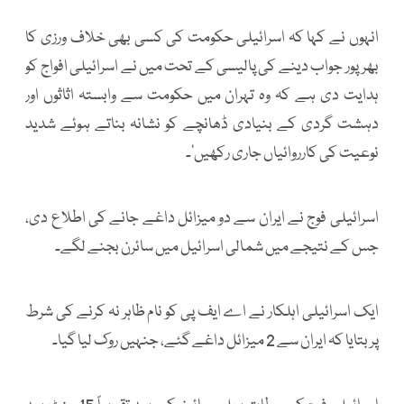
انہوں نے کہا کہ اسرائیلی حکومت کی کسی بھی خلاف ورزی کا
بھرپور جواب دینے کی پالیسی کے تحت میں نے اسرائیلی افواج کو
ہدایت دی ہے کہ وہ تہران میں حکومت سے وابستہ اثاثوں اور
دہشت گردی کے بنیادی ڈھانچے کو نشانہ بناتے ہوئے شدید
نوعیت کی کارروائیاں جاری رکھیں’۔
اسرائیلی فوج نے ایران سے دو میزائل داغے جانے کی اطلاع دی،
جس کے نتیجے میں شمالی اسرائیل میں سائرن بجنے لگے۔
ایک اسرائیلی اہلکار نے اے ایف پی کو نام ظاہر نہ کرنے کی شرط
پر بتایا کہ ایران سے 2 میزائل داغے گئے، جنہیں روک لیا گیا۔