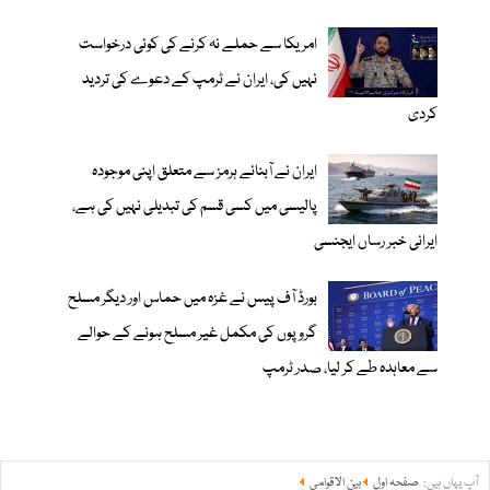
امریکا سے حملے نہ کرنے کی کوئی درخواست
نہیں کی، ایران نے ٹرمپ کے دعوے کی تردید
کردی
ایران نے آبنائے ہرمز سے متعلق اپنی موجودہ
پالیسی میں کسی قسم کی تبدیلی نہیں کی ہے،
ایرانی خبر رساں ایجنسی
بورڈ آف پیس نے غزہ میں حماس اور دیگر مسلح
گروپوں کی مکمل غیر مسلح ہونے کے حوالے
سے معاہدہ طے کر لیا، صدر ٹرمپ
آپ یہاں ہیں:
صفحہ اول
بین الاقوامی