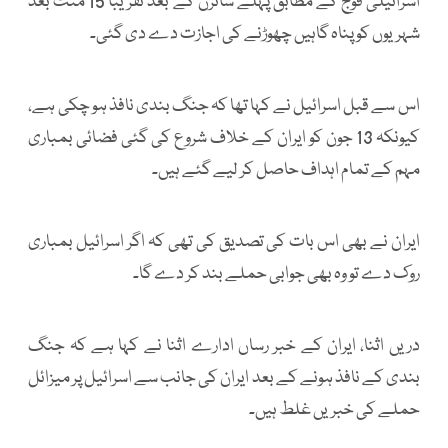
اسرائیلی فوج کے مطابق پہلے سائرن کے بعد تقریباً 15 منٹ بعد
شہریوں کو پناہ گاہیں چھوڑنے کی اجازت دے دی گئی۔
اس سے قبل اسرائیل نے کہا تھا کہ جنگ بندی نافذ ہو چکی ہے،
کیونکہ 13 جون کو ایران کے خلاف شروع کی گئی فضائی بمباری
مہم کے تمام اہداف حاصل کر لیے گئے ہیں۔
ایران نے بھی اس بات کی تصدیق کی تھی کہ اگر اسرائیل بمباری
روک دے تو وہ بھی جوابی حملے بند کر دے گا۔
دریں اثنا، ایران کے خبر رساں ادارے اثنا نے کہا ہے کہ جنگ
بندی کے نافذ ہونے کے بعد ایران کی جانب سے اسرائیل پر میزائل
حملے کی خبریں غلط ہیں۔