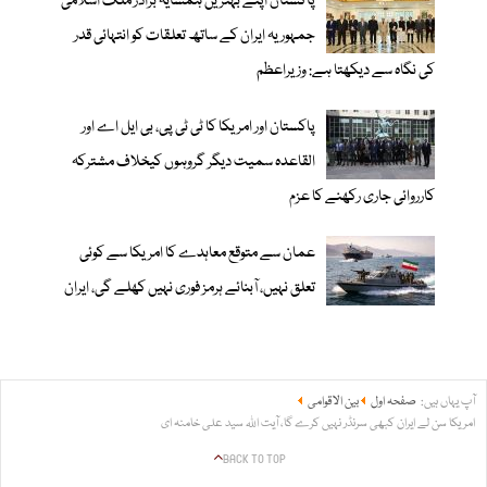
پاکستان اپنے بہترین ہمسایہ برادر ملک اسلامی
جمہوریہ ایران کے ساتھ تعلقات کو انتہائی قدر
کی نگاہ سے دیکھتا ہے: وزیراعظم
پاکستان اور امریکا کا ٹی ٹی پی، بی ایل اے اور
القاعدہ سمیت دیگر گروہوں کیخلاف مشترکہ
کارروائی جاری رکھنے کا عزم
عمان سے متوقع معاہدے کا امریکا سے کوئی
تعلق نہیں، آبنائے ہرمز فوری نہیں کھلے گی، ایران
آپ یہاں ہیں:
صفحہ اول
بین الاقوامی
امریکا سن لے ایران کبھی سرنڈر نہیں کرے گا، آیت اللہ سید علی خامنہ ای
BACK TO TOP