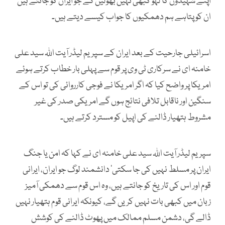
اپنے شہیدوں کا لہو کبھی نہیں بھولیں گے جو ایران کو جانتے ہیں
ان کو پتاہے ہم دھمکیوں کا جواب کیسے دیتے ہیں۔
اسرائیلی جارحیت کے بعد ایران کے سپریم لیڈر آیت اللہ سید علی
خامنہ ای نے سرکاری ٹی وی پر قوم سے پہلی بار خطاب کرتے ہوئے
امریکا پر واضح کیا کہ اگر امریکا نے فوجی کارروائی کی تو اس کے
سنگین اور ناقابل تلافی نتائج ہوں گے امریکی صدر کی غیر
مشروط ہتھیار ڈالنے کی اپیل کو مسترد کرتے ہیں۔
سپریم لیڈر آیت اللہ سید علی خامنہ ای نے کہا کہ امن یا جنگ
ایران پر مسلط نہیں کی جا سکتی‘ دانشمند لوگ جو ایران، ایرانی
قوم اور اس کی تاریخ کو جانتے ہیں، وہ اس قوم سے دھمکی آمیز
زبان میں کبھی بات نہیں کریں گے، کیونکہ ایرانی قوم ہتھیار نہیں
ڈالے گی، دشمن مسلم ممالک میں پھوٹ ڈالنے کی کوشش