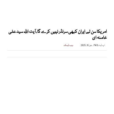
امریکا سن لے ایران کبھی سرنڈر نہیں کرے گا، آیت اللہ سید علی
خامنہ ای
اپ ڈیٹ:
9 PM , جون 18, 2025
ویب ڈیسک