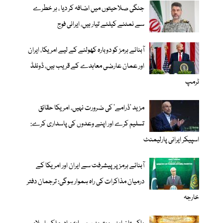
جنگی صلاحیتوں میں اضافہ کر دیا ، ہر خطرے
سے نمٹنے کیلئے تیار ہیں، ایرانی فوج
آبنائے ہرمز کو دوبارہ کھولنے کے لیے امریکا، ایران
اور عمان عارضی معاہدے کے قریب ہیں، ڈونلڈ
ٹرمپ
مزید 'ڈرامے' کی ضرورت نہیں، امریکا حقائق
تسلیم کرے اور اپنے وعدوں کی پاسداری کرے:
اسپیکر ایرانی پارلیمنٹ
آبنائے ہرمز پر پیشرفت سے ایران اور امریکا کے
درمیان مذاکرات کی راہ ہموار ہوگی: ترجمان دفتر
خارجہ