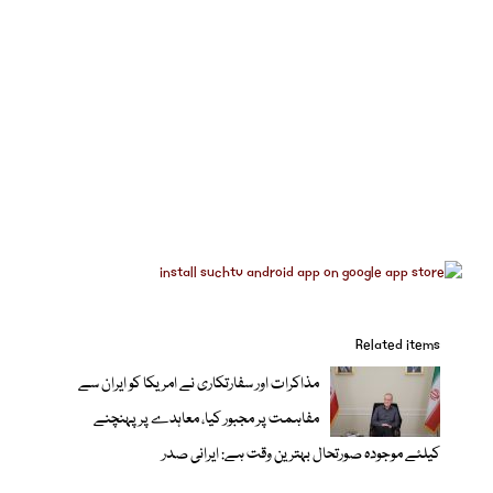
Related items
مذاکرات اور سفارتکاری نے امریکا کو ایران سے
مفاہمت پر مجبور کیا، معاہدے پر پہنچنے
کیلئے موجودہ صورتحال بہترین وقت ہے: ایرانی صدر