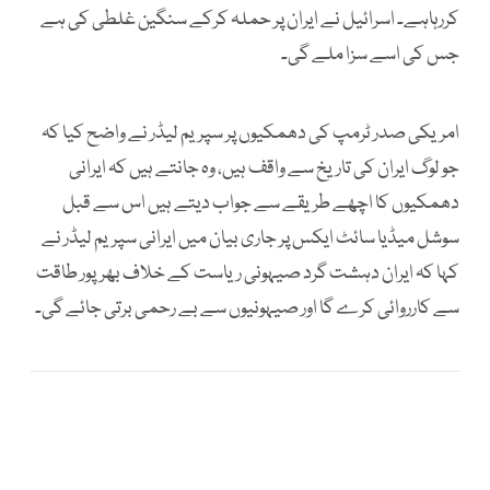
کررہاہے۔ اسرائیل نے ایران پر حملہ کرکے سنگین غلطی کی ہے
جس کی اسے سزا ملے گی۔
امریکی صدر ٹرمپ کی دھمکیوں پر سپریم لیڈر نے واضح کیا کہ
جو لوگ ایران کی تاریخ سے واقف ہیں، وہ جانتے ہیں کہ ایرانی
دھمکیوں کا اچھے طریقے سے جواب دیتے ہیں اس سے قبل
سوشل میڈیا سائٹ ایکس پر جاری بیان میں ایرانی سپریم لیڈر نے
کہا کہ ایران دہشت گرد صیہونی ریاست کے خلاف بھرپور طاقت
سے کارروائی کرے گا اور صیہونیوں سے بے رحمی برتی جائے گی۔