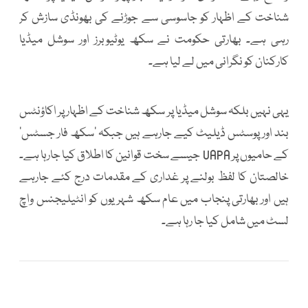
شناخت کے اظہار کو جاسوسی سے جوڑنے کی بھونڈی سازش کر
رہی ہے۔ بھارتی حکومت نے سکھ یوٹیوبرز اور سوشل میڈیا
کارکنان کو نگرانی میں لے لیا ہے۔
یہی نہیں بلکہ سوشل میڈیا پر سکھ شناخت کے اظہار پر اکاؤنٹس
بند اور پوسٹس ڈیلیٹ کیے جارہے ہیں جبکہ 'سکھ فار جسٹس'
کے حامیوں پر UAPA جیسے سخت قوانین کا اطلاق کیا جارہا ہے۔
خالصتان کا لفظ بولنے پر غداری کے مقدمات درج کئے جارہے
ہیں اور بھارتی پنجاب میں عام سکھ شہریوں کو انٹیلیجنس واچ
لسٹ میں شامل کیا جا رہا ہے۔