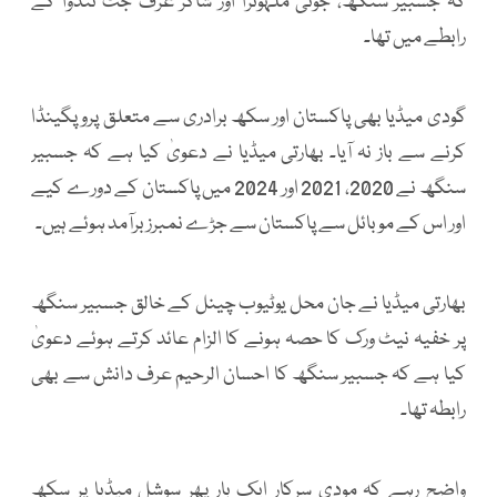
کہ جسبیر سنگھ، جوتی ملہوترا اور شاکر عرف جٹ نندوا کے
رابطے میں تھا۔
گودی میڈیا بھی پاکستان اور سکھ برادری سے متعلق پروپگینڈا
کرنے سے باز نہ آیا۔ بھارتی میڈیا نے دعویٰ کیا ہے کہ جسبیر
سنگھ نے 2020، 2021 اور 2024 میں پاکستان کے دورے کیے
اور اس کے موبائل سے پاکستان سے جڑے نمبرز برآمد ہوئے ہیں۔
بھارتی میڈیا نے جان محل یوٹیوب چینل کے خالق جسبیر سنگھ
پر خفیہ نیٹ ورک کا حصہ ہونے کا الزام عائد کرتے ہوئے دعویٰ
کیا ہے کہ جسبیر سنگھ کا احسان الرحیم عرف دانش سے بھی
رابطہ تھا۔
واضح رہے کہ مودی سرکار ایک بار پھر سوشل میڈیا پر سکھ