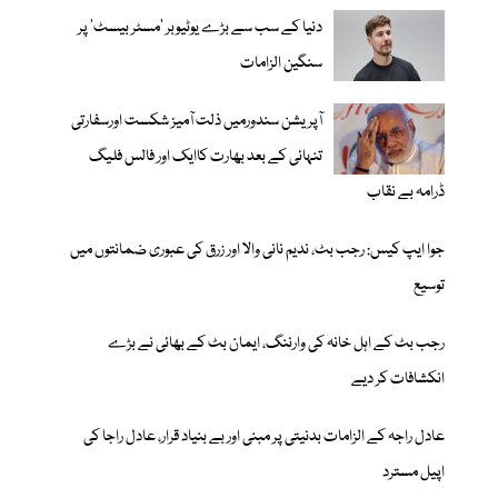
دنیا کے سب سے بڑے یوٹیوبر ’مسٹر بیسٹ‘ پر
سنگین الزامات
آپریشن سندورمیں ذلت آمیز شکست اورسفارتی
تنہائی کے بعد بھارت کاایک اور فالس فلیگ
ڈرامہ بے نقاب
جوا ایپ کیس: رجب بٹ، ندیم نانی والا اور زرق کی عبوری ضمانتوں میں
توسیع
رجب بٹ کے اہل خانہ کی وارننگ، ایمان بٹ کے بھائی نے بڑے
انکشافات کر دیے
عادل راجہ کے الزامات بدنیتی پر مبنی اور بے بنیاد قرار، عادل راجا کی
اپیل مسترد