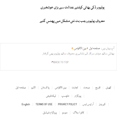
یوٹیوبر ڈکی بھائی کیلئے عدالت سے بڑی خوشخبری
معروف یوٹیوبررجب بٹ نئی مشکل میں پھنس گئے
آپ یہاں ہیں:
صفحہ اول
بین الاقوامی
بھارتی سکھ مودی سرکار کے نشانے پر، معروف سکھ یوٹیوبر بھی گرفتار
BACK TO TOP
کھیل
تفریح
صحت
تجارت
بین الاقوامی
پاکستان
لائیو
صفحہ اول
پروگرام
دلچسپ
ٹیکنالوجی
کیریئرز
آر ایس ایس
PRIVACY POLICY
TERMS OF USE
English
کالم / بلاگ
موسم
پروگرام شیڈول