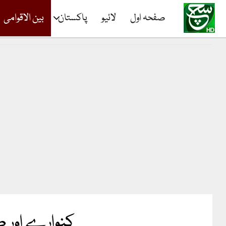
صفحہ اول
لائیو
پاکستان
بین الاقوامی
کنوارے اور ط