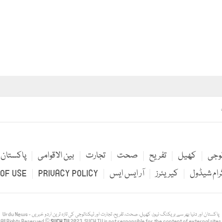
لوجی
کھیل
تفریح
صحت
تجارت
بین الاقوامی
پاکستان
رام شیڈول
کیریئرز
آر ایس ایس
PRIVACY POLICY
OF USE
Urdu News - پاکستان اور دنیا بھر سے بریکنگ نیوز، کھیل، صحت، تفریح، تجارت اور ٹیکنالوجی کی تازہ ترین اردو خبریں
All Rights Reserved ©
SUCH TV
2023. SUCH TV is not responsible for the content of external sites.