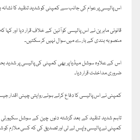
اس پالیسی پر عوام کی جانب سے کمپنی کو شدید تنقید کا نشانہ بنا
قانونی ماہرین نے اس پالیسی کو آئین کے خلاف قرار دیا اور کہا
منصوبہ بندی کے بارے میں سوال نہیں کر سکتیں۔
اس کے علاوہ سوشل میڈیا پر بھی کمپنی کی پالیسی پر شدید ب
ضروری مداخلت قرار دیا۔
کمپنی نے اس پالیسی کا دفاع کرتے ہوئے روایتی چینی اقدار جیسے
تاہم شدید تنقید کے بعد گزشتہ دنوں چین کے سوشل سکیورٹی بیور
کمپنی نے پالیسی واپس لے لی اور تصدیق کی کہ کسی ملازم کو شا