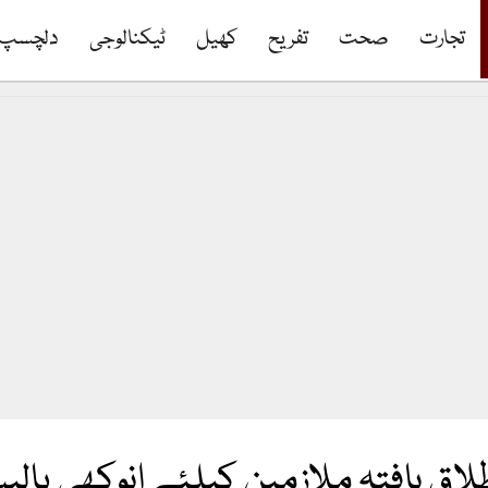
تجارت
صحت
تفریح
کھیل
ٹیکنالوجی
دلچسپ
لاق یافتہ ملازمین کیلئے انوکھی پالی