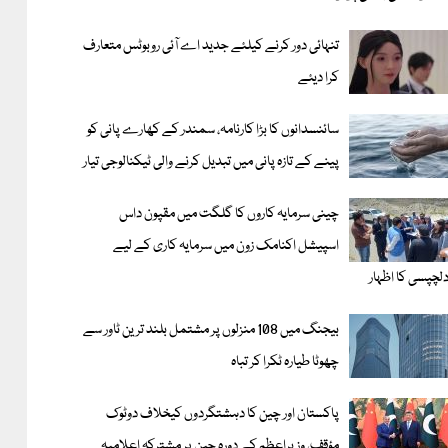
تنہائی دور کرنے کیلئے جدید اے آئی روبوٹس متعارف
کرا دیئے
سائنسدانوں کا بڑا کارنامہ، سمندر کے کھارے پانی کو
پینے کے تازہ پانی میں تبدیل کرنے والی ٹیکنالوجی تیار
چینی سرمایہ کاروں کا گلگت میں مقپون داس
اسپیشل اکنامک زون میں سرمایہ کاری کے لیے
لچپسی کا اظہار
بیجنگ میں 108 منزلوں پر مشتمل بلند ترین ٹاور سے
چھوٹا طیارہ ٹکرا کر تباہ
پاکستان اور چین کا دہشتگردوں کیخلاف دوٹوک
مؤقف، وزیراعظم کے دورہ چین پر مشترکہ اعلامیہ