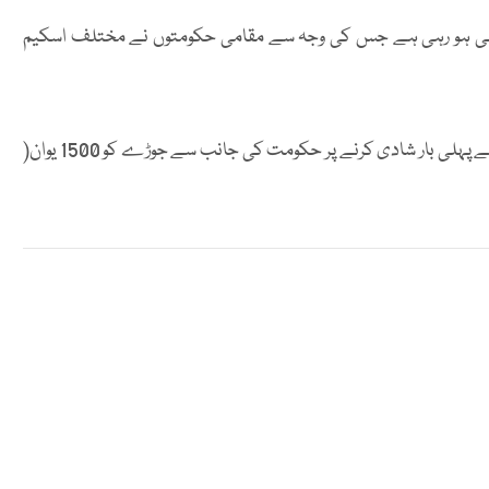
ی ہو رہی ہے جس کی وجہ سے مقامی حکومتوں نے مختلف اسکیم
رپورٹ کے مطابق Shanxi صوبے میں 35 سال کی عمر سے پہلے پہلی بار شادی کرنے پر حکومت کی جانب سے جوڑے کو 1500 یوان(