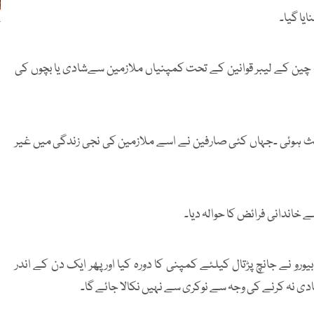
یا گیا۔
ج
 کہ چین کے لیبر قوانین کے تحت کمپنیاں ملازمین سےشادی یا بچوں کی
حث ہوئی ۔جہاں کئی صارفین نے اسے ملازمین کی نجی زندگی میں غیر
 خاندانی فرائض کا حوالہ دیا۔
و نے جانچ پڑتال کیلئے کمپنی کا دورہ کیا اور پھر ایک دن کے اندر
دی نہ کرنے کی وجہ سے نوکری سے نہیں نکالا جائے گا۔