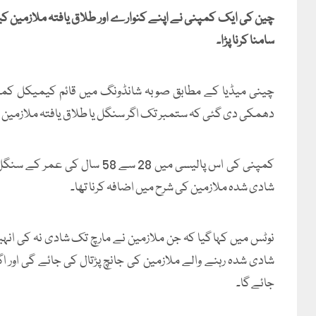
چین کی ایک کمپنی نے اپنے کنوارے اور طلاق یافتہ ملازمین کی
سامنا کرنا پڑا۔
چینی میڈیا کے مطابق صوبہ شانڈونگ میں قائم کیمیکل کمپ
دھمکی دی گئی کہ ستمبر تک اگر سنگل یا طلاق یافتہ ملازمین نے
کمپنی کی اس پالیسی میں 28 سے 
شادی شدہ ملازمین کی شرح میں اضافہ کرنا تھا۔
نوٹس میں کہا گیا کہ جن ملازمین نے مارچ تک شادی نہ کی انہ
شادی شدہ رہنے والے ملازمین کی جانچ پڑتال کی جائے گی اور اگر
جائے گا۔