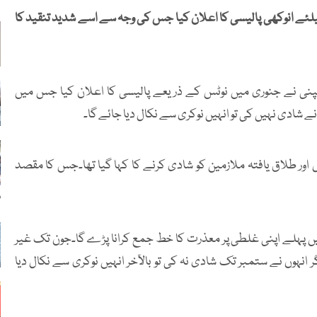
لئے انوکھی پالیسی کا اعلان کیا جس کی وجہ سے اسے شدید تنقید کا
نی نے جنوری میں نوٹس کے ذریعے پالیسی کا اعلان کیا جس میں
 شادی نہیں کی تو انہیں نوکری سے نکال دیا جائے گا۔
58 سال کی عمر کے سنگل اور طلاق یافتہ ملازمین کو شادی کرنے کا کہا گیا تھا۔جس کا مقصد
د
یں پہلے اپنی غلطی پر معذرت کا خط جمع کرانا پڑے گا۔جون تک غیر
 انہوں نے ستمبر تک شادی نہ کی تو بالآخر انہیں نوکری سے نکال دیا