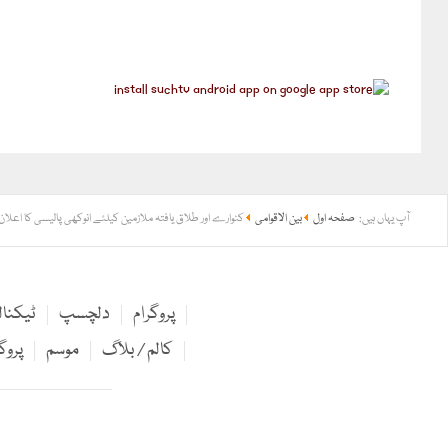
آپ یہاں ہیں:
صفحہ اول
بین الاقوامی
کنوارے اور طلاق یافتہ ملازمین کیلئے انوکھی پالیسی کا اعلان
پروگرام
دلچسپ
ٹیکنا
کالم / بلاگ
موسم
پروگ