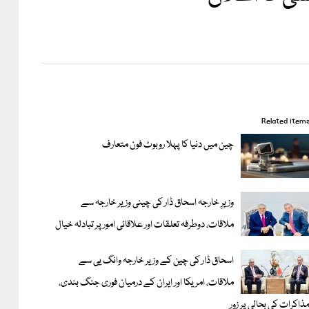
Related item
چین میں دنیا کا پہلا روبوٹ فون متعارف
وزیرِ خارجہ اسحاق ڈار کی چینی وزیر خارجہ سے
ملاقات، دوطرفہ تعلقات اور علاقائی امور پر تبادلہ خیال
اسحاق ڈار کی چین کے وزیر خارجہ وانگ یی سے
ملاقات، امریکا اور ایران کے درمیان فوری جنگ بندی،
ذاکرات کی بحالی پر زور