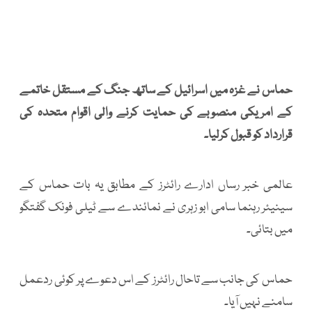
حماس نے غزہ میں اسرائیل کے ساتھ جنگ ​​کے مستقل خاتمے
کے امریکی منصوبے کی حمایت کرنے والی اقوام متحدہ کی
قرارداد کو قبول کرلیا۔
عالمی خبر رساں ادارے رائٹرز کے مطابق یہ بات حماس کے
سینیئر رہنما سامی ابو زہری نے نمائندے سے ٹیلی فونک گفتگو
میں بتائی۔
حماس کی جانب سے تاحال رائٹرز کے اس دعوے پر کوئی ردعمل
سامنے نہیں آیا۔