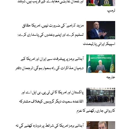
اور عمان عارضی معاہدے کے قریب ہیں، ڈونلڈ
ٹرمپ
مزید 'ڈرامے' کی ضرورت نہیں، امریکا حقائق
تسلیم کرے اور اپنے وعدوں کی پاسداری کرے:
اسپیکر ایرانی پارلیمنٹ
آبنائے ہرمز پر پیشرفت سے ایران اور امریکا کے
درمیان مذاکرات کی راہ ہموار ہوگی: ترجمان دفتر
خارجہ
پاکستان اور امریکا کا ٹی ٹی پی، بی ایل اے اور
القاعدہ سمیت دیگر گروہوں کیخلاف مشترکہ
کارروائی جاری رکھنے کا عزم
آبنائے ہرمز امریکا کی شرائط پر دوبارہ کھلے گی نہ