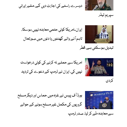
دوسرے راستے کی اجازت دیں گے، مشیر ایرانی
سپریم لیڈر
ایران۔امریکا کوئی حتمی معاہدہ نہیں ہو سکا،
تاہم آنے والے گھنٹوں یا دنوں میں صورتحال
تبدیل ہو سکتی ہے، قطر
امریکا سے حملے نہ کرنے کی کوئی درخواست
نہیں کی، ایران نے ٹرمپ کے دعوے کی تردید
کردی
بورڈ آف پیس نے غزہ میں حماس اور دیگر مسلح
گروپوں کی مکمل غیر مسلح ہونے کے حوالے
سے معاہدہ طے کر لیا، صدر ٹرمپ