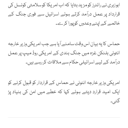
ابو زہری نے رائٹرز کو مزید بتایا کہ اب امریکا کو سلامتی کونسل کی
قرارداد پر عمل درآمد کرتے ہوئے اسرائیل سے فوری جنگ کے
خاتمے کے اپنے وعدوں کو پورا کرے۔
حماس کا یہ بیان اس وقت سامنے آیا ہے جب امریکی وزیر خارجہ
انتونی بلنکن غزہ میں جنگ بندی کے امریکی روڈ میپ پر عمل
درآمد کے لیے اسرائیلی حکام سے ملاقات کر رہے ہیں۔
امریکی وزیر خارجہ انٹونی نے حماس کے قراردار کو قبول کرنے کو
ایک امید قرارد دیتے ہوئے کہا کہ خطے میں امن کی بنیاد پڑ
گئی۔