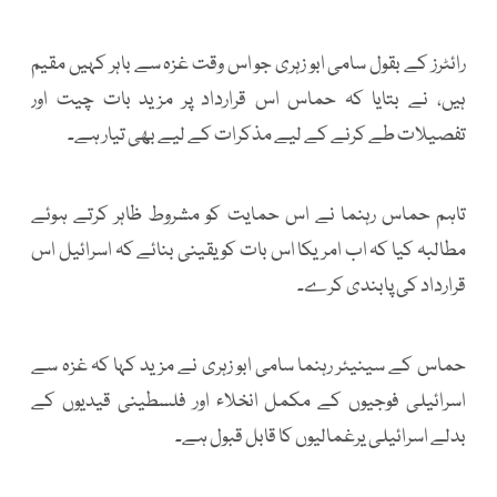
رائٹرز کے بقول سامی ابو زہری جو اس وقت غزہ سے باہر کہیں مقیم
ہیں، نے بتایا کہ حماس اس قرارداد پر مزید بات چیت اور
تفصیلات طے کرنے کے لیے مذکرات کے لیے بھی تیار ہے۔
تاہم حماس رہنما نے اس حمایت کو مشروط ظاہر کرتے ہوئے
مطالبہ کیا کہ اب امریکا اس بات کو یقینی بنائے کہ اسرائیل اس
قرارداد کی پابندی کرے۔
حماس کے سینیئر رہنما سامی ابو زہری نے مزید کہا کہ غزہ سے
اسرائیلی فوجیوں کے مکمل انخلاء اور فلسطینی قیدیوں کے
بدلے اسرائیلی یرغمالیوں کا قابل قبول ہے۔