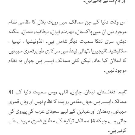
اور ایام منائے جاتے ہیں۔
اس وقت دنیا کے جن ممالک میں رویت ہلال کا مقامی نظام
موجود ہیں ان میں پاکستان، بھارت، ایران، برطانیہ، عمان، بنگلہ
دیش، سری لنکا سمیت دیگر شامل ہیں۔ انڈونیشیا ، لیبیا ،
ملائیشیا، نائیجیریا ، تھائی لینڈ میں سر کاری طور پرقمری مہینوں
کا اعلان کیا جاتا، لیکن کئی ممالک ایسے ہیں جہاں یہ نظام
موجود نہیں۔
تاہم افغانستان، لبنان، جاپان، اٹلی، روس سمیت دنیا کے 41
ممالک ایسے ہیں جہاں مقامی رویت کا نظام نہیں اور وہاں قمری
مہینوں، رمضان اور عیدین کے لیے سعودی عرب کی پیروی کی
جاتی ہے، جبکہ 14 ممالک ترکیہ کے مطابق قمری مہینے طے
کرتے ہیں۔