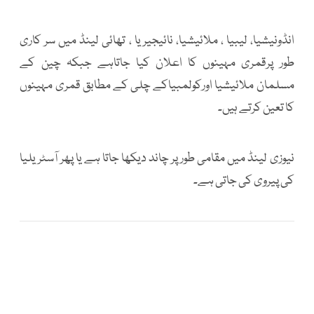
انڈونیشیا، لیبیا ، ملائیشیا، نائیجیریا ، تھائی لینڈ میں سر کاری
طور پرقمری مہینوں کا اعلان کیا جاتاہے جبکہ چین کے
مسلمان ملائیشیا اورکولمبیاکے چلی کے مطابق قمری مہینوں
کا تعین کرتے ہیں۔
نیوزی لینڈ میں مقامی طور پر چاند دیکھا جاتا ہے یا پھر آسٹریلیا
کی پیروی کی جاتی ہے۔