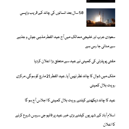
50 سال بعد انسانوں کی چاند کے قریب واپسی
سعودی عرب اور خلیجی ممالک میں آج عید الفطر مذہبی جوش و جذبے
سے منائی جا رہی ہے
مفتی پوپلزئی کی کمیٹی نے عید سے متعلق بڑا اعلان کردیا
ملک میں شوال کا چاند نظر نہیں آیا، عید الفطر 21 مارچ کو ہوگی، مرکزی
رویت ہلال کمیٹی
عید کا چاند دیکھنے کیلئے رویت ہلال کمیٹی کا اجلاس آج ہو گا
اسلام آباد کے شہریوں کیلئے بڑی خبر، عید پر فائیو جی سروس شروع کرنے
کا اعلان