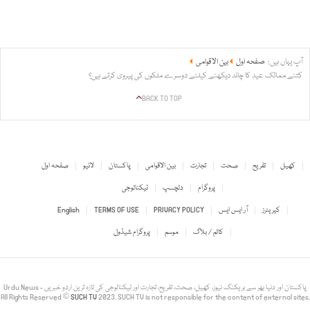
آپ یہاں ہیں:
صفحہ اول
بین الاقوامی
کتنے ممالک عید کا چاند دیکھنے کیلئے دوسرے ملکوں کی پیروی کرتے ہیں؟
BACK TO TOP
کھیل
تفریح
صحت
تجارت
بین الاقوامی
پاکستان
لائیو
صفحہ اول
پروگرام
دلچسپ
ٹیکنالوجی
کیریئرز
آر ایس ایس
PRIVACY POLICY
TERMS OF USE
English
کالم / بلاگ
موسم
پروگرام شیڈول
Urdu News - پاکستان اور دنیا بھر سے بریکنگ نیوز، کھیل، صحت، تفریح، تجارت اور ٹیکنالوجی کی تازہ ترین اردو خبریں
All Rights Reserved ©
SUCH TV
2023. SUCH TV is not responsible for the content of external sites.