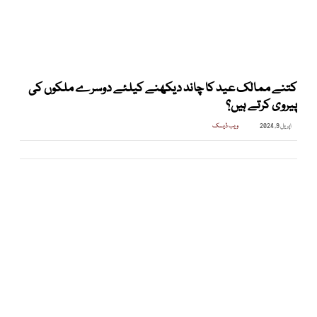
کتنے ممالک عید کا چاند دیکھنے کیلئے دوسرے ملکوں کی
پیروی کرتے ہیں؟
اپریل 9, 2024
ویب ڈیسک