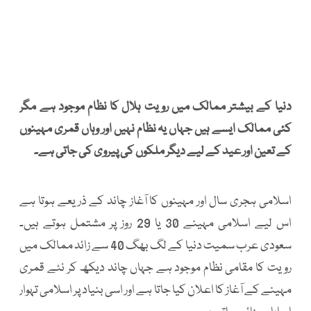
دنیا کے بیشتر ممالک میں رویت ہلال کا نظام موجود ہے مگر
کئی ممالک ایسے ہیں جہاں یہ نظام نہیں اور وہاں قمری مہینوں
کے تعین اور عید کے لیے دیگر ملکوں کی پیروی کی جاتی ہے۔
اسلامی ہجری سال اور مہینوں کا آغاز چاند کے ذریعے ہوتا ہے
اس لیے اسلامی مہینے 30 یا 29 روز پر مشتمل ہوتے ہیں۔
سعودی عرب سمیت دنیا کے لگ بھگ 40 سے زائد ممالک میں
رویت کا مقامی نظام موجود ہے جہاں چاند دیکھ کر نئے قمری
مہینے کے آغاز کا اعلان کیا جاتا ہے اور اسی بنیاد پر اسلامی تہوار