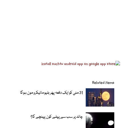
Related items
31 مئی کو ایک دفعہ پھر بلیو مائیکرو مون ہوگا
چاند پر سب سے پہلے کون پہنچے گا؟