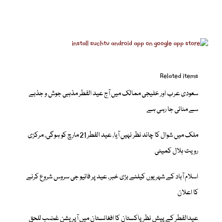
Related items
سعودی عرب اور خلیجی ممالک میں آج عید الفطر مذہبی جوش و جذبے
سے منائی جا رہی ہے
ملک میں شوال کا چاند نظر نہیں آیا، عید الفطر 21 مارچ کو ہوگی، مرکزی
رویت ہلال کمیٹی
اسلام آباد کے شہریوں کیلئے بڑی خبر، عید پر فائیو جی سروس شروع کرنے
کا اعلان
عیدالفطر کے پیش نظر پاکستان کا افغانستان میں آپریشن غضب للحق