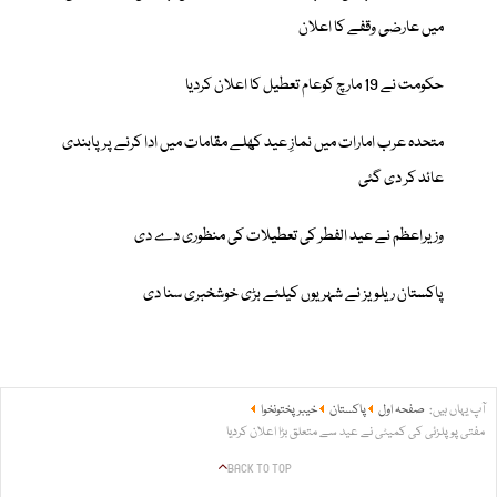
میں عارضی وقفے کا اعلان
حکومت نے 19 مارچ کوعام تعطیل کا اعلان کردیا
متحدہ عرب امارات میں نمازِ عید کھلے مقامات میں ادا کرنے پر پابندی
عائد کر دی گئی
وزیراعظم نے عید الفطر کی تعطیلات کی منظوری دے دی
پاکستان ریلویز نے شہریوں کیلئے بڑی خوشخبری سنا دی
آپ یہاں ہیں:
صفحہ اول
پاکستان
خیبر پختونخوا
مفتی پوپلزئی کی کمیٹی نے عید سے متعلق بڑا اعلان کردیا
BACK TO TOP