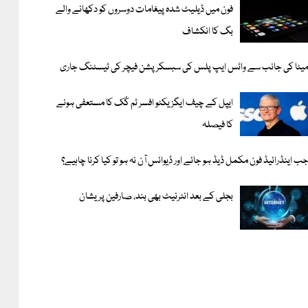
فون میں ڈیلیٹ شدہ پیغامات دوسروں کو دکھانے والے
بگ کا انکشاف
یٹا کی جانب سے واٹس ایپ پلس کی سبسکرپشن فیچر کی ٹیسٹنگ جاری
ایپل کے چیف ایگزیکٹو افسر ٹم کُک کا مستعفی ہونے
کا فیصلہ
ب اینڈرائیڈ فون مکمل ڈیڈ ہو جائے اور ڈیوائس آن نہ ہو تو کیا کرنا چاہیے؟
بجلی کے بعد انٹرنیٹ بھی بند، صارفین پریشان