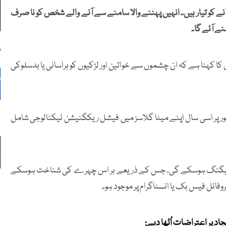
و تیار ہیں۔ انہیں پہننے والا سامنے سے آنے والے شخص کو نا صرف
نے آئے گا۔
م
 کا کہنا ہے کہ ان چشموں سے خواتین اور لڑکیوں کو ہراسانی یا بدسلوکی
ور پر اسی سال اپنے میٹا گلاسز میں فیشل ریکگنیشن ٹیکنالوجی شامل
ج
ر پر ٹیگنگ ہوسکے گی، جس کے ذریعے ہر اس چہرے کی شناخت ہوسکے
فائل فیس بک یا انسٹاگرام پر موجود ہو۔
اد پر اعتراضات اُٹھا دیے: