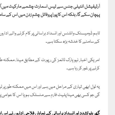
آرٹیفیشل انٹیلی جنس سے لیس اسمارٹ چشمے مارکیٹ میں آنے ک
پہچان سکے گا، بلکہ اس کا پورا پروفائل چشم زدن میں اس کے سام
تاہم ڈومیسٹک وائلنس اور انسداد ہراسانی پر کام کرنے والے اداروں
کے سامنے کا خدشہ بڑھ سکتا ہے۔
امریکی اخبار نیویارک ٹائمز کی رپورٹ کے مطابق میٹا، ممکنہ ط
کرنے پر غور کر رہا ہے۔
یہ ٹول ابھی تیاری کے مراحل میں ہے اور اس میں ممکنہ طو
گی جو کسی بھی میٹا پلیٹ فارم سے منسلک ہو یا اس کا عوامی پرو
گھریلو تشدد اور انسداد ہراسانی کے نمایاں فلاحی اداروں نے اس ایج