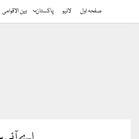
صفحہ اول
لائیو
پاکستان
بین الاقوامی
اے آئی 