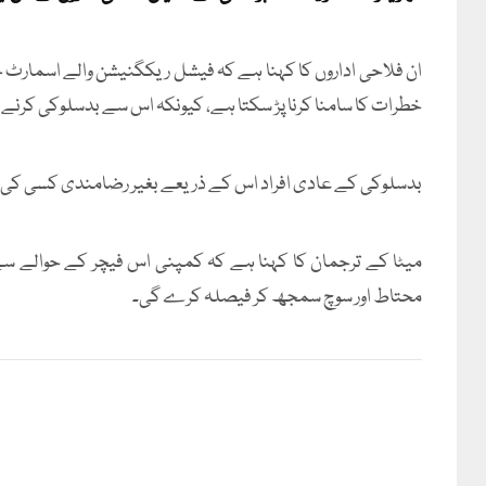
ان فلاحی اداروں کا کہنا ہے کہ فیشل ریکگنیشن والے اسمارٹ چ
خطرات کا سامنا کرنا پڑ سکتا ہے، کیونکہ اس سے بدسلوکی کرنے و
بدسلوکی کے عادی افراد اس کے ذریعے بغیر رضامندی کسی ک
میٹا کے ترجمان کا کہنا ہے کہ کمپنی اس فیچر کے حوالے سے 
محتاط اور سوچ سمجھ کر فیصلہ کرے گی۔