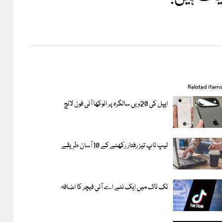
Related item
ایپل کی 20ویں سالگرہ پر انوکھا آئی فون لانچ
لیپ ٹاپ تیز رفتار رکھنے کے 10 آسان طریقے
ٹک ٹاک میں ایک نئے اے آئی فیچر کا اضافہ