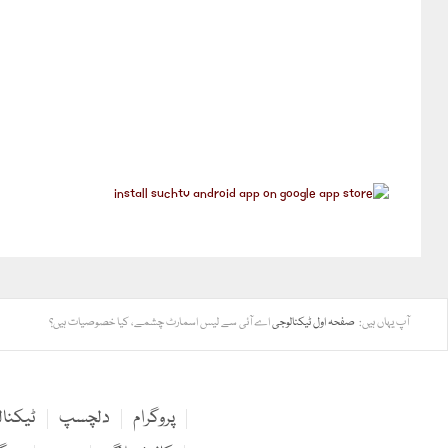
آپ یہاں ہیں:
صفحہ اول
ٹیکنالوجی
اے آئی سے لیس اسمارٹ چشمے، کیا خصوصیات ہیں؟
پروگرام
دلچسپ
ٹیکنا