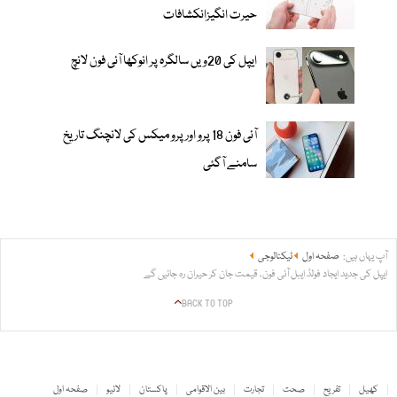
حیرت انگیزانکشافات
ایپل کی 20ویں سالگرہ پر انوکھا آئی فون لانچ
آئی فون 18 پرو اور پرو میکس کی لانچنگ تاریخ
سامنے آگئی
آپ یہاں ہیں:
صفحہ اول
ٹیکنالوجی
ایپل کی جدید ایجاد فولڈ ایبل آئی فون، قیمت جان کر حیران رہ جائیں گے
BACK TO TOP
کھیل
تفریح
صحت
تجارت
بین الاقوامی
پاکستان
لائیو
صفحہ اول