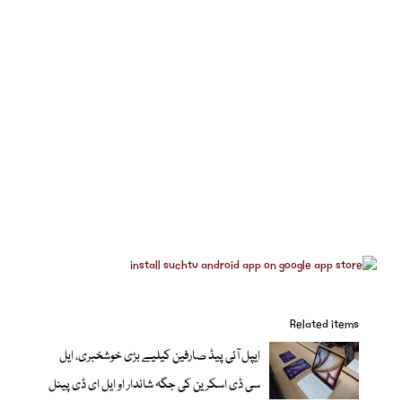
Related items
ایپل آئی پیڈ صارفین کیلیے بڑی خوشخبری، ایل
سی ڈی اسکرین کی جگہ شاندار او ایل ای ڈی پینل