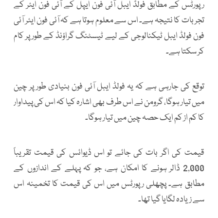
رپورٹس کے مطابق فولڈ ایبل آئی فون ایپل کے آئی فون ایئر کے
تجربات کا نتیجہ ہے۔ اس سے معلوم ہوتا ہے کہ آئی فون ایئر آئی
فون فولڈ ایبل ٹیکنالوجی کے لیے ٹیسٹنگ گراؤنڈ کے طور پر کام
کر سکتا ہے۔
توقع کی جارہی ہے کہ یہ فولڈ ایبل آئی فون بنیادی طور پر چین
میں تیار ہوگا، گرومن نے اس طرف بھی اشارہ کیا کہ اس کی پیداوار
کا کم از کم ایک حصہ چین میں تیار ہوگا۔
قیمت کی اگر بات کی جائے تو اس ڈیوائس کی قیمت تقریباً
2,000 ڈالر ہونے کا امکان ہے، جو کہ پہلے کے اندازوں کے
مطابق ہے۔ پچھلی رپورٹس میں اس کی قیمت کا تخمینہ اس
سے زیادہ لگایا گیا تھا۔