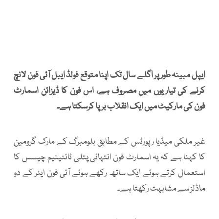
ایپل مبینہ طور پر اگلے سال تک اپنا متوقع فولڈ ایبل آئی فون لانچ
کرنے کی تیاریوں میں مصروف ہے، اس فون کا ڈیزائن اسمارٹ
فون کی مارکیٹ میں ایک انقلاب برپا کرسکتا ہے۔
غیر ملکی میڈیا رپورٹس کے مطابق بلومبرگ کے مارک گرومین
کا کہنا ہے کہ یہ اسمارٹ فون انتہائی پتلی ٹائٹینیم چیسس کا
استعمال کرتے ہوئے ایک ساتھ رکھے ہوئے آئی فون ایئر کے دو
ماڈلز سے مشابہت رکھتا ہے۔