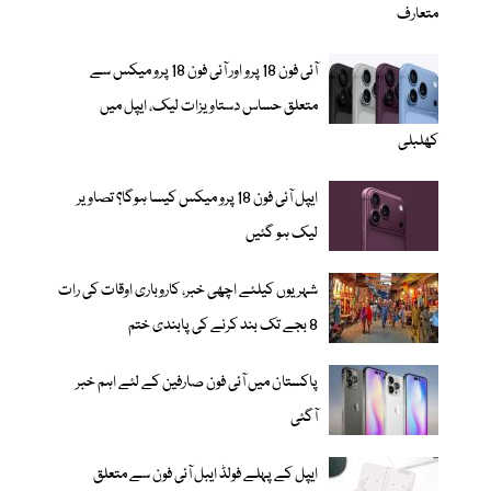
متعارف
آئی فون 18 پرو اور آئی فون 18 پرو میکس سے
متعلق حساس دستاویزات لیک، ایپل میں
کھلبلی
ایپل آئی فون 18 پرو میکس کیسا ہوگا؟ تصاویر
لیک ہو گئیں
شہریوں کیلئے اچھی خبر، کاروباری اوقات کی رات
8 بجے تک بند کرنے کی پابندی ختم
پاکستان میں آئی فون صارفین کے لئے اہم خبر
آگئی
ایپل کے پہلے فولڈ ایبل آئی فون سے متعلق