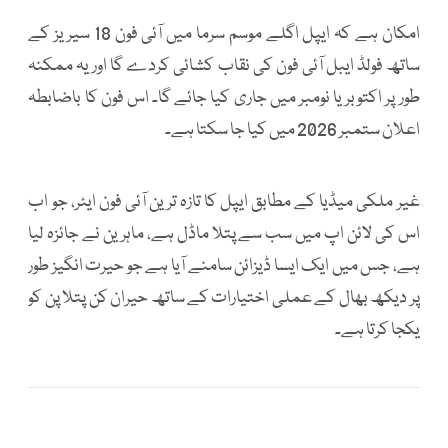
امکان ہے کہ ایپل اگلے موسم سرما میں آئی فون 18 سیریز کے
ساتھ فولڈ ایبل آئی فون کی نقاب کشائی کردے گا اور یہ ممکنہ
طور پر اکتوبر یا نومبر میں جاری کیا جائے گا۔ اس فون کا باضابطہ
اعلان ستمبر 2026 میں کیا جا سکتا ہے۔
غیر ملکی میڈیا کے مطابق ایپل کا تازہ ترین آئی فون ایئر، جو اب
اس کی لائن اپ میں سب سے پتلا ماڈل ہے، ماہرین نے جائزہ لیا
ہے، جس میں ایک ایسا ڈیزائن سامنے آیا ہے جو حیرت انگیز طور
پر دیکھ بھال کے عملی اختیارات کے ساتھ حیران کن پتلا پن کو
یکجا کرتا ہے۔