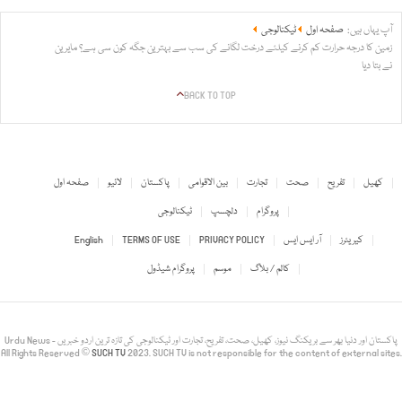
آپ یہاں ہیں:
صفحہ اول
ٹیکنالوجی
زمین کا درجہ حرارت کم کرنے کیلئے درخت لگانے کی سب سے بہترین جگہ کون سی ہے؟ مایرین
نے بتا دیا
BACK TO TOP
کھیل
تفریح
صحت
تجارت
بین الاقوامی
پاکستان
لائیو
صفحہ اول
پروگرام
دلچسپ
ٹیکنالوجی
کیریئرز
آر ایس ایس
PRIVACY POLICY
TERMS OF USE
English
کالم / بلاگ
موسم
پروگرام شیڈول
Urdu News - پاکستان اور دنیا بھر سے بریکنگ نیوز، کھیل، صحت، تفریح، تجارت اور ٹیکنالوجی کی تازہ ترین اردو خبریں
All Rights Reserved ©
SUCH TV
2023. SUCH TV is not responsible for the content of external sites.