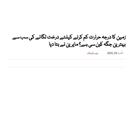
زمین کا درجہ حرارت کم کرنے کیلئے درخت لگانے کی سب سے
بہترین جگہ کون سی ہے؟ مایرین نے بتا دیا
اگست 28, 2025
ویب ڈیسک