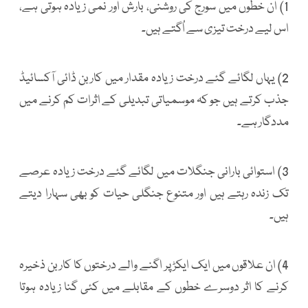
1) ان خطوں میں سورج کی روشنی، بارش اور نمی زیادہ ہوتی ہے،
اس لیے درخت تیزی سے اُگتے ہیں۔
2) یہاں لگائے گئے درخت زیادہ مقدار میں کاربن ڈائی آکسائیڈ
جذب کرتے ہیں جو کہ موسمیاتی تبدیلی کے اثرات کم کرنے میں
مددگار ہے۔
3) استوائی بارانی جنگلات میں لگائے گئے درخت زیادہ عرصے
تک زندہ رہتے ہیں اور متنوع جنگلی حیات کو بھی سہارا دیتے
ہیں۔
4) ان علاقوں میں ایک ایکڑ پر اگنے والے درختوں کا کاربن ذخیرہ
کرنے کا اثر دوسرے خطوں کے مقابلے میں کئی گنا زیادہ ہوتا