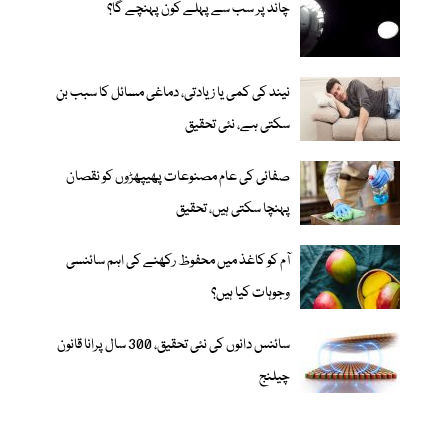
چاند پر سب سے پہلے کون پہنچے گا؟
نیند کی کمی یا زیادتی، دماغی مسائل کا سبب بن
سکتی ہے، نئی تحقیق
صفائی کی عام مصنوعات پھیپھڑوں کو نقصان
پہنچا سکتی ہیں، تحقیق
آم کو کاغذ میں محفوظ رکھنے کی اہم سائنسی
وجوہات کیا ہیں؟
سائنس دانوں کی نئی تحقیق، 300 سال پرانا قانون
چیلنج