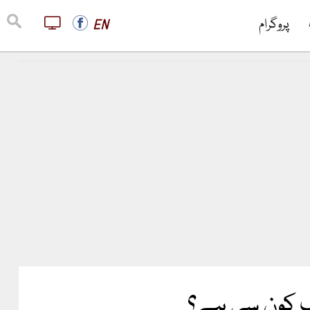
پروگرام
EN
یپ کون سی ہے؟