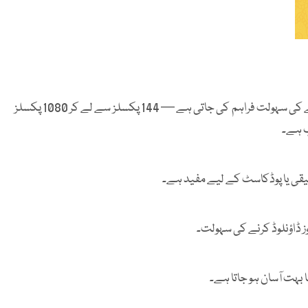
ویڈیو کو مختلف تصویری وضاحتوں (ریزولوشنز) میں ڈاؤنلوڈ کرنے کی سہولت فراہم کی جاتی ہے — 144 پکسلز سے لے کر 1080 پکسلز
ب ہے۔
وسیقی یا پوڈکاسٹ کے لیے مفید ہے۔
 ڈاؤنلوڈ کرنے کی سہولت۔
نا بہت آسان ہو جاتا ہے۔