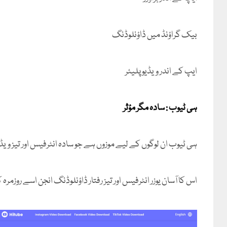
بیک گراؤنڈ میں ڈاؤنلوڈنگ
ایپ کے اندر ویڈیو پلیئر
ہی ٹیوب : سادہ مگر مؤثر
ہی ٹیوب ان لوگوں کے لیے موزوں ہے جو سادہ انٹرفیس اور تیز ویڈ
اس کا آسان یوزر انٹرفیس اور تیز رفتار ڈاؤنلوڈنگ انجن اسے روزمر