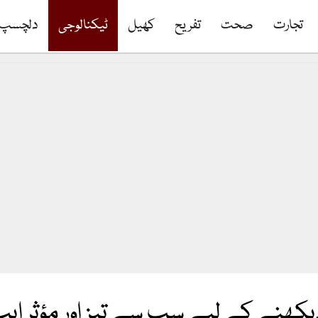
تجارت
صحت
تفریح
کھیل
ٹیکنالوجی
دلچسپ
دیکھنے کے لیے سب سے تیز اور مؤثر ا