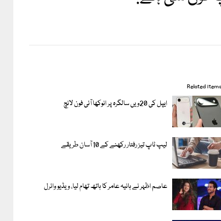
Related item
ایپل کی 20ویں سالگرہ پر انوکھا آئی فون لانچ
لیپ ٹاپ تیز رفتار رکھنے کے 10 آسان طریقے
عاصم اظہر نے ہانیہ عامر کا ہاتھ تھام لیا، ویڈیو وائرل