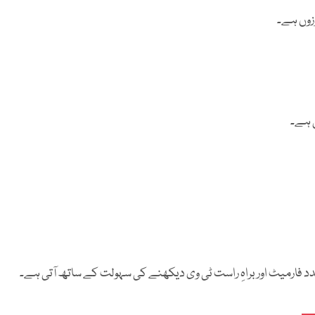
وزوں ہے۔
ی ہے۔
دد فارمیٹ اور براہِ راست ٹی وی دیکھنے کی سہولت کے ساتھ آتی ہے۔