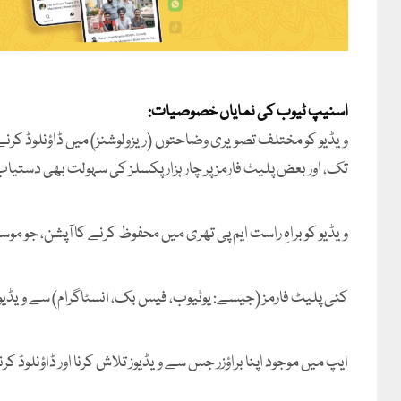
اسنیپ ٹیوب کی نمایاں خصوصیات:
تک، اور بعض پلیٹ فارمز پر چار ہزار پکسلز کی سہولت بھی دستیا
ویڈیو کو براہِ راست ایم پی تھری میں محفوظ کرنے کا آپشن، جو م
کئی پلیٹ فارمز (جیسے: یوٹیوب، فیس بک، انسٹاگرام) سے ویڈیوز
ایپ میں موجود اپنا براؤزر جس سے ویڈیوز تلاش کرنا اور ڈاؤنلوڈ کر