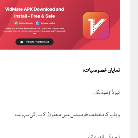
نمایاں خصوصیات:
تیز ڈاؤنلوڈنگ
ویڈیو کو مختلف فارمیٹس میں محفوظ کرنے کی سہولت
ایپ کے اندر براؤزر