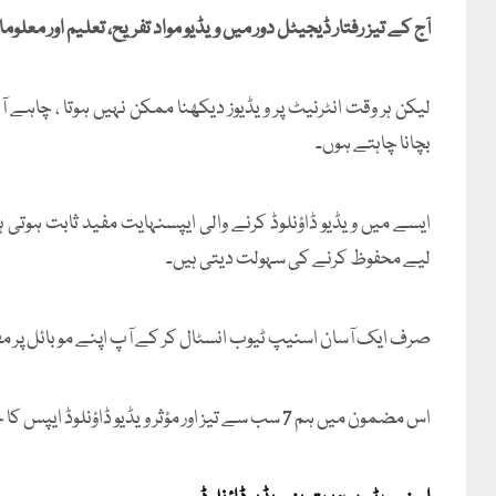
آج کے تیز رفتار ڈیجیٹل دور میں ویڈیو مواد تفریح، تعلیم اور معل
لیکن ہر وقت انٹرنیٹ پر ویڈیوز دیکھنا ممکن نہیں ہوتا ، چاہے آ
بچانا چاہتے ہوں۔
ایسے میں ویڈیو ڈاؤنلوڈ کرنے والی ایپسنہایت مفید ثابت ہوتی ہی
لیے محفوظ کرنے کی سہولت دیتی ہیں۔
صرف ایک آسان اسنیپ ٹیوب انسٹال کر کے آپ اپنے موبائل پر مفت
اس مضمون میں ہم 7 سب سے تیز اور مؤثر ویڈیو ڈاؤنلوڈ ایپس کا جائزہ لیں گے: