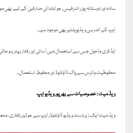
سادہ اور دوستانہ یوزر انٹرفیس، جو ابتدائی صارفین کے لیے بھی م
ایپ کے اندر ہی ویڈیو پلئیر بھی موجود ہے۔
ایڈ فری ماحول جس سے استعمال میں آسانی اور رفتار بہتر ہو جات
محفوظیت وائرس سے پاک ڈاؤنلوڈ اور محفوظ استعمال۔
ویڈ میٹ : خصوصیات سے بھرپور ویڈیو ایپ
ویڈ میٹ ایک زبردست ویڈیو ڈاؤنلوڈر ایپ ہے جو تیز رفتاری، متع