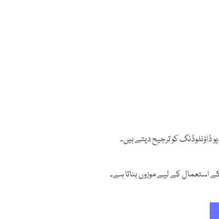
یو ڈاؤنلوڈنگ کو ترجیح دیتے ہیں۔
ہ کے استعمال کے لیے موزوں بناتا ہے۔