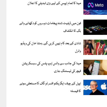
میٹا کا تمام ایپس کے لیے بڑی تبدیلی کا اعلان
فون میں ڈیلیٹ شدہ پیغامات دوسروں کو دکھانے والے
بگ کا انکشاف
شادی کے بعد کام نہیں کریں گے، رمشا خان کی ویڈیو
وائرل
میٹا کی جانب سے واٹس ایپ پلس کی سبسکرپشن
فیچر کی ٹیسٹنگ جاری
ایپل کے چیف ایگزیکٹو افسر ٹم کُک کا مستعفی ہونے
کا فیصلہ