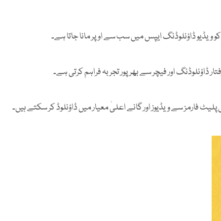
و ویڈیو ڈاؤنلوڈنگ ایپس میں سب سے اوپر مانا جاتا ہے۔
تار ڈاؤنلوڈنگ اور فیچر سے بھرپور تجربہ فراہم کرتی ہے۔
لیٹ فارمز سے ویڈیوز اور گانے اعلیٰ معیار میں ڈاؤنلوڈ کر سکتے ہیں۔