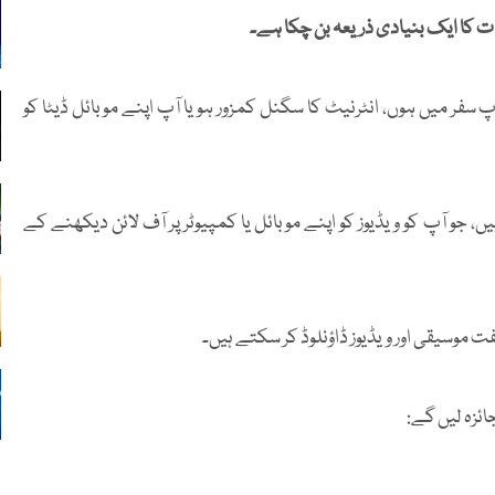
ومات کا ایک بنیادی ذریعہ بن چکا ہے۔
پ سفر میں ہوں، انٹرنیٹ کا سگنل کمزور ہو یا آپ اپنے موبائل ڈیٹا کو
ں، جو آپ کو ویڈیوز کو اپنے موبائل یا کمپیوٹر پر آف لائن دیکھنے کے
 موسیقی اور ویڈیوز ڈاؤنلوڈ کر سکتے ہیں۔