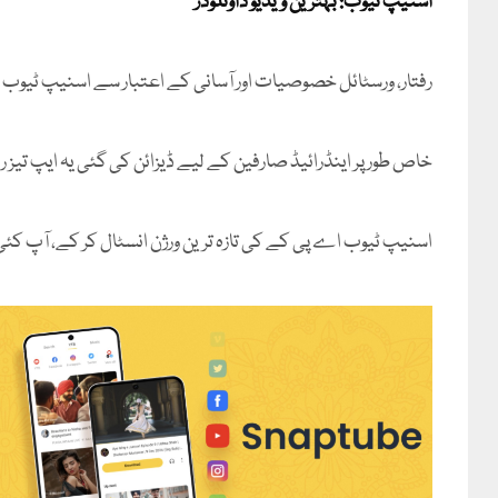
اسنیپ ٹیوب: بہترین ویڈیو ڈاؤنلوڈر
رفتار، ورسٹائل خصوصیات اور آسانی کے اعتبار سے اسنیپ ٹیوب ک
خاص طور پر اینڈرائیڈ صارفین کے لیے ڈیزائن کی گئی یہ ایپ تیز رف
اسنیپ ٹیوب اے پی کے کی تازہ ترین ورژن انسٹال کر کے، آپ کئی پ