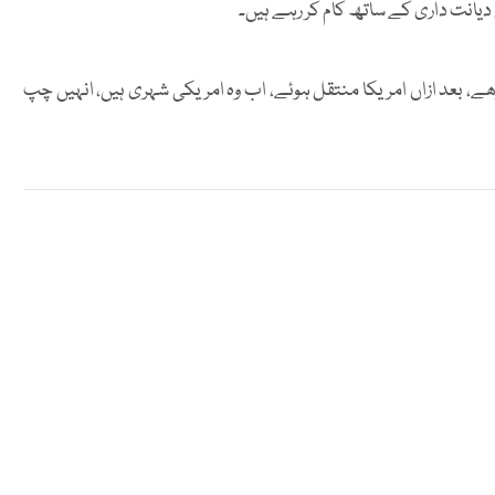
انت داری کے ساتھ کام کر رہے ہیں۔
ڑھے، بعد ازاں امریکا منتقل ہوئے، اب وہ امریکی شہری ہیں، انہیں چپ