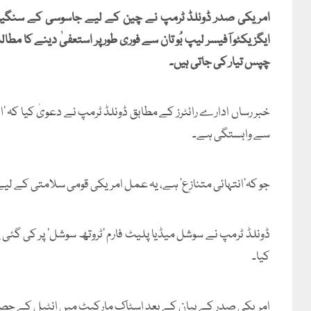
امریکی صدر ڈونلڈ ٹرمپ نے چین کے لیے جاسوسی کے سنگین 
ایگزیکٹو آفیسر لیپ بُو تان سے فوری طور پر استعفیٰ دینے کا مطا
چپس تیار کی جاتی ہیں۔
خبر رساں ادارے رائٹرز کے مطابق ڈونلڈ ٹرمپ نے دعویٰ کیا کہ 
سے وابستگی ہے۔
جو کہ’انتہائی متنازع’ ہے، یہ عمل امریکی قومی سلامتی کے لی
ڈونلڈ ٹرمپ نے سوشل میڈیا پلیٹ فارم ’ٹروتھ سوشل‘ پر کی گئی
کیا۔
امریکی صدر کے بیان کے بعد اسٹاک مارکیٹ میں انٹیل کے حصص کی قیمت میں تقری