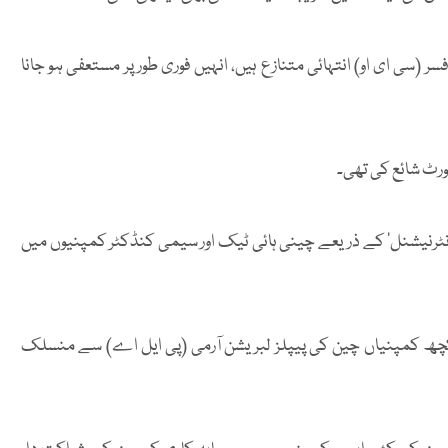
 (سی ای او) انتہائی متنازع ہیں، انہیں فوری طور پر مستعفی ہو جانا
پورٹ شائع کی تھی۔
انٹرنیشنل‘ کے ذریعے چینی ہائی ٹیک اور سیمی کنڈکٹر کمپنیوں میں
 کچھ کمپنیاں چین کی پیپلز لبریشن آرمی (پی ایل اے) سے منسلک