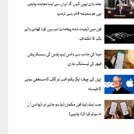
جلد بازی نہیں کروں گا، ایران سے ایسا معاہدہ چاہتے
ہیں جو ہمیشہ قائم رہے، ٹرمپ
فون میں ڈیلیٹ شدہ پیغامات دوسروں کو دکھانے والے
بگ کا انکشاف
میٹا کی جانب سے واٹس ایپ پلس کی سبسکرپشن
فیچر کی ٹیسٹنگ جاری
ایپل کے چیف ایگزیکٹو افسر ٹم کُک کا مستعفی ہونے
کا فیصلہ
جب اینڈرائیڈ فون مکمل ڈیڈ ہو جائے اور ڈیوائس آن
نہ ہو تو کیا کرنا چاہیے؟