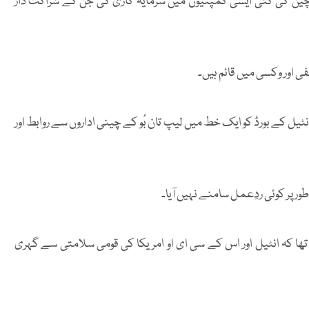
رمیان لیپ بُو تان نے چین کی کئی ایسی کمپنیوں میں سرمایہ کاری کی جن کے شراکت دار
ی اور وکسی میں قائم ہیں۔
ٹیل کے بورڈ کو ایک خط میں لیپ تان بُو کے چینی اداروں سے روابط اور
 پر کوئی ردِعمل سامنے نہیں آیا۔
تھا کہ انٹیل اور اس کے سی ای او امریکا کی قومی سلامتی سے گہری