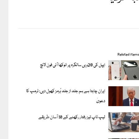
Related item
ایپل کی 20ویں سالگرہ پر انوکھا آئی فون لانچ
ایران چاہتا ہے ہم جلد از جلد ہُرمز کھول دیں: ٹرمپ کا
دعویٰ
لیپ ٹاپ تیز رفتار رکھنے کے 10 آسان طریقے