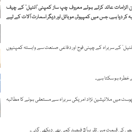
الزامات عائد کرتے ہوئے معروف چپ ساز کمپنی ’انٹیل‘ کے چیف
لبہ کر دیا ہے، جس میں کمپیوٹر، موبائل اور دیگر اسمارٹ آلات کے لیے
’انٹیل‘ کے سربراہ کے چینی فوج اور دفاعی صنعت سے وابستہ کمپنیوں
ے خطرہ ہو سکتا ہے۔
 پوسٹ میں ملائیشین نژاد امریکی سربراہ سے مستعفی ہونے کا مطالبہ
باً 3 فیصد کمی بھی دیکھی گئی۔