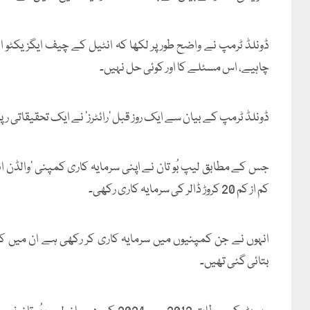
ڈونلڈ ٹرمپ نے واضح طور پر لکھا کہ انٹیل کے چیف ایگزیکٹو افسر
چاہیے، اس مسئلے کا اور کوئی حل نہیں۔
ڈونلڈ ٹرمپ کے بیان سے ایک روز قبل ’رائٹرز‘ نے ایک تحقیقاتی ر
جس کے مطابق لیپ بُو تان نے اپنی سرمایہ کاری کمپنی ’والڈن 
کم از کم 20 کروڑ ڈالر کی سرمایہ کاری رکھی۔
انہوں نے جن کمپنیوں میں سرمایہ کاری کر رکھی ہے ان میں
بتائی گئی تھیں۔