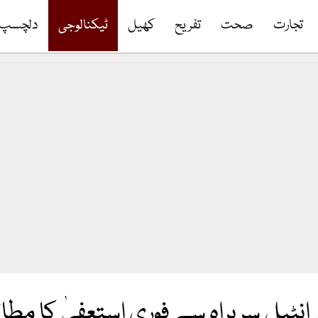
تجارت
صحت
تفریح
کھیل
ٹیکنالوجی
دلچسپ
انٹیل سربراہ سے فوری استعفیٰ کا مطالب