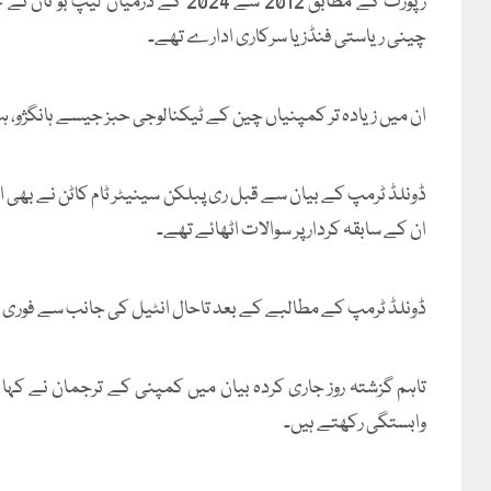
رپورٹ کے مطابق 2012 سے 2024 کے د
چینی ریاستی فنڈز یا سرکاری ادارے تھے۔
ان میں زیادہ تر کمپنیاں چین کے ٹیکنالوجی حبز جیسے ہانگژو، ہف
ڈونلڈ ٹرمپ کے بیان سے قبل ری پبلکن سینیٹر ٹام کاٹن نے بھی ان
ان کے سابقہ کردار پر سوالات اٹھائے تھے۔
ڈونلڈ ٹرمپ کے مطالبے کے بعد تاحال انٹیل کی جانب سے فوری طور
تاہم گزشتہ روز جاری کردہ بیان میں کمپنی کے ترجمان نے کہا 
وابستگی رکھتے ہیں۔