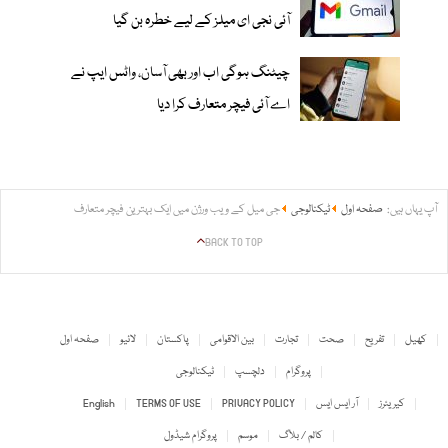
آئی نجی ای میلز کے لیے خطرہ بن گیا
چیٹنگ ہوگی اب اور بھی آسان، واٹس ایپ نے
اے آئی فیچر متعارف کرا دیا
آپ یہاں ہیں:
صفحہ اول
ٹیکنالوجی
جی میل کے ویب ورژن میں ایک بہترین فیچر متعارف
BACK TO TOP
کھیل
تفریح
صحت
تجارت
بین الاقوامی
پاکستان
لائیو
صفحہ اول
پروگرام
دلچسپ
ٹیکنالوجی
کیریئرز
آر ایس ایس
PRIVACY POLICY
TERMS OF USE
English
کالم / بلاگ
موسم
پروگرام شیڈول