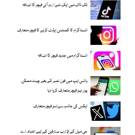
ٹک ٹاک میں ایک نئے اے آئی فیچر کا اضافہ
انسٹاگرام کا کمنٹس ایڈِٹ کرنے کا فیچر متعارف
انسٹاگرام میں جدید فیچر کا اضافہ
واٹس ایپ میں فون نمبر کے بغیر چیٹ ممکن،
یوزر نیم فیچر متعارف کروا دیا
ایکس کی جانب سےاہم فیچر متعارف
جی میل کے 2 ارب صارفین کے لیے انتباہ، اے