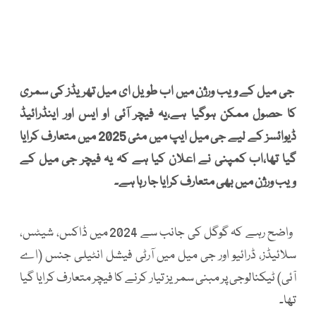
جی میل کے ویب ورژن میں اب طویل ای میل تھریڈز کی سمری
کا حصول ممکن ہوگیا ہے،یہ فیچر آئی او ایس اور اینڈرائیڈ
ڈیوائسز کے لیے جی میل ایپ میں مئی 2025 میں متعارف کرایا
گیا تھا،اب کمپنی نے اعلان کیا ہے کہ یہ فیچر جی میل کے
ویب ورژن میں بھی متعارف کرایا جا رہا ہے۔
واضح رہے کہ گوگل کی جانب سے 2024 میں ڈاکس، شیٹس،
سلائیڈز، ڈرائیو اور جی میل میں آرٹی فیشل انٹیلی جنس (اے
آئی) ٹیکنالوجی پر مبنی سمریز تیار کرنے کا فیچر متعارف کرایا گیا
تھا۔