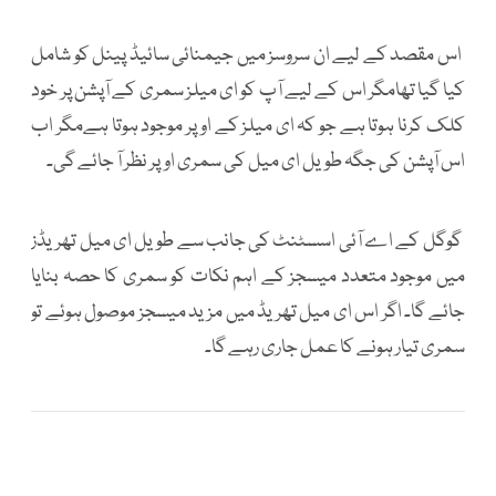
اس مقصد کے لیے ان سروسز میں جیمنائی سائیڈ پینل کو شامل
کیا گیا تھامگر اس کے لیے آپ کو ای میلز سمری کے آپشن پر خود
کلک کرنا ہوتا ہے جو کہ ای میلز کے اوپر موجود ہوتا ہےمگر اب
اس آپشن کی جگہ طویل ای میل کی سمری اوپر نظر آ جائے گی۔
گوگل کے اے آئی اسسٹنٹ کی جانب سے طویل ای میل تھریڈز
میں موجود متعدد میسجز کے اہم نکات کو سمری کا حصہ بنایا
جائے گا۔ اگر اس ای میل تھریڈ میں مزید میسجز موصول ہوئے تو
سمری تیار ہونے کا عمل جاری رہے گا۔