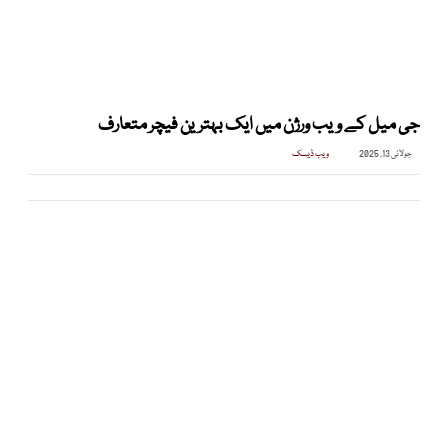
جی میل کے ویب ورژن میں ایک بہترین فیچر متعارف
جولائی 13, 2025
ویب ڈیسک