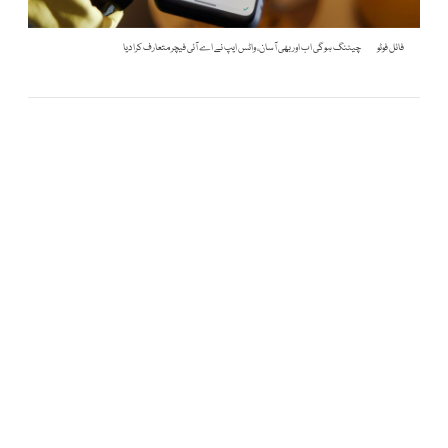
فائل فوٹو
چیٹنگ ہوگی اب اور بھی آسان، واٹس ایپ نے اے آئی فیچر متعارف کرا دیا