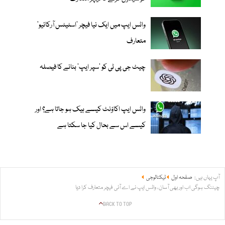
واٹس ایپ میں ایک نیا فیچر ’اسٹیٹس آرکائیو‘
متعارف
چیٹ جی پی ٹی کو ‘سپر ایپ’ بنانے کا فیصلہ
واٹس ایپ اکاؤنٹ کیسے ہیک ہو جاتا ہے؟ اور
کیسے اس سے بحال کیا جا سکتا ہے
آپ یہاں ہیں:
صفحہ اول
ٹیکنالوجی
چیٹنگ ہوگی اب اور بھی آسان، واٹس ایپ نے اے آئی فیچر متعارف کرا دیا
BACK TO TOP