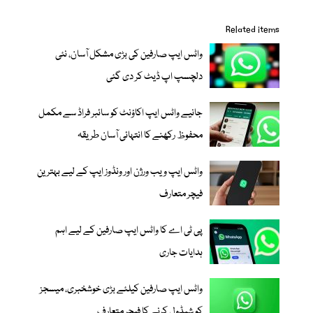
Related items
واٹس ایپ صارفین کی بڑی مشکل آسان، نئی
دلچسپ اپ ڈیٹ کر دی گئی
جانیے واٹس ایپ اکاؤنٹ کو سائبر فراڈ سے مکمل
محفوظ رکھنے کا انتہائی آسان طریقہ
واٹس ایپ ویب ورژن اور ونڈوز ایپ کے لیے بہترین
فیچر متعارف
پی ٹی اے کا واٹس ایپ صارفین کے لیے اہم
ہدایات جاری
واٹس ایپ صارفین کیلئے بڑی خوشخبری، میسجز
کو شیڈول کرنے کا فیچر متعارف