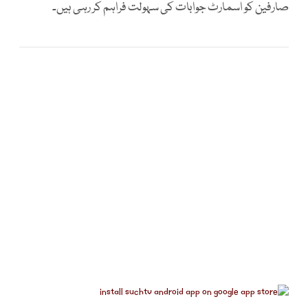
صارفین کو اسمارٹ جوابات کی سہولت فراہم کر رہی ہیں۔