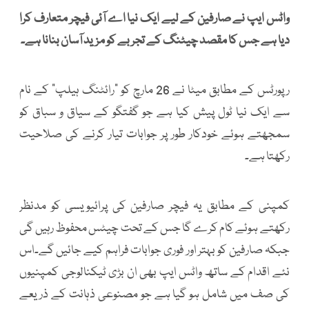
واٹس ایپ نے صارفین کے لیے ایک نیا اے آئی فیچر متعارف کرا
دیا ہے جس کا مقصد چیٹنگ کے تجربے کو مزید آسان بنانا ہے۔
رپورٹس کے مطابق میٹا نے 26 مارچ کو “رائٹنگ ہیلپ” کے نام
سے ایک نیا ٹول پیش کیا ہے جو گفتگو کے سیاق و سباق کو
سمجھتے ہوئے خودکار طور پر جوابات تیار کرنے کی صلاحیت
رکھتا ہے۔
کمپنی کے مطابق یہ فیچر صارفین کی پرائیویسی کو مدنظر
رکھتے ہوئے کام کرے گا جس کے تحت چیٹس محفوظ رہیں گی
جبکہ صارفین کو بہتر اور فوری جوابات فراہم کیے جائیں گے۔اس
نئے اقدام کے ساتھ واٹس ایپ بھی ان بڑی ٹیکنالوجی کمپنیوں
کی صف میں شامل ہو گیا ہے جو مصنوعی ذہانت کے ذریعے