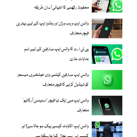
محفوظ رکھنے کا انتہائی آسان طریقہ
واٹس ایپ ویب ورژن اور ونڈوز ایپ کے لیے بہترین
فیچر متعارف
پی ٹی اے کا واٹس ایپ صارفین کے لیے اہم
ہدایات جاری
واٹس ایپ صارفین کیلئے بڑی خوشخبری، میسجز
کو شیڈول کرنے کا فیچر متعارف
واٹس ایپ میں ایک نیا فیچر ’اسٹیٹس آرکائیو‘
متعارف
واٹس ایپ اکاؤنٹ کیسے ہیک ہو جاتا ہے؟ اور
کیسے اس سے بحال کیا جا سکتا ہے