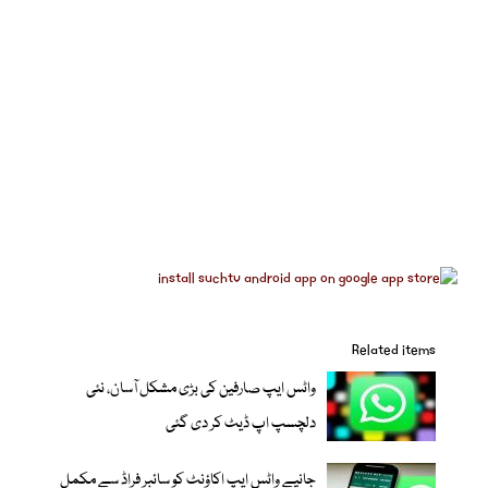
Related items
واٹس ایپ صارفین کی بڑی مشکل آسان، نئی
دلچسپ اپ ڈیٹ کر دی گئی
جانیے واٹس ایپ اکاؤنٹ کو سائبر فراڈ سے مکمل