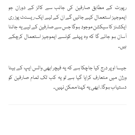
رپورٹ کے مطابق صارفین کی جانب سے کالز کے دوران جو
ایموجیز استعمال کیے جائیں گے ان کے لیے ایک ریسنٹ یوز ری
ایکشنز کا سیکشن موجود ہوگا جس سے صارفین کے لیے یہ جاننا
آسان ہو جائے گا کہ وہ پہلے کونسے ایموجیز استعمال کرچکے
ہیں۔
جیسا اوپر درج کیا جاچکا ہے کہ یہ فیچر ابھی واٹس ایپ کے بیٹا
ورژن میں متعارف کرایا گیا ہے تو یہ کب تک تمام صارفین کو
دستیاب ہوگا، ابھی یہ کہنا ممکن نہیں۔