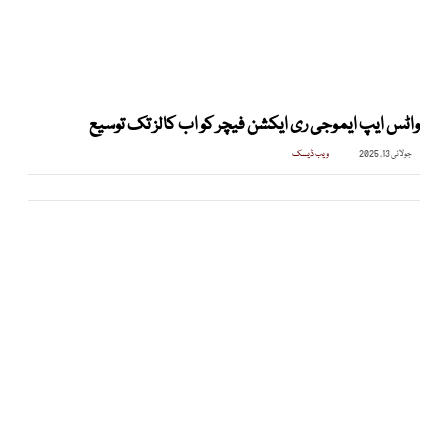
واٹس ایپ ایموجی ری ایکشن فیچر کو اب کالز تک توسیع
جولائی 13, 2025
ویب ڈیسک