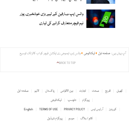
واٹس ایپ صارفین کے لیے بڑی خوشخبری، یوزر
نیم فیچر متعارف کرانے کی تیاری
آپ یہاں ہیں:
صفحہ اول
ٹیکنالوجی
واٹس ایپ ایموجی ری ایکشن فیچر کو اب کالز تک توسیع
BACK TO TOP
کھیل
تفریح
صحت
تجارت
بین الاقوامی
پاکستان
لائیو
صفحہ اول
پروگرام
دلچسپ
ٹیکنالوجی
کیریئرز
آر ایس ایس
PRIVACY POLICY
TERMS OF USE
English
کالم / بلاگ
موسم
پروگرام شیڈول