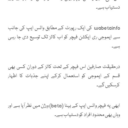
دستیاب ہے۔
wabetainfo کی ایک رپورٹ کے مطابق واٹس ایپ کی جانب
سے ایموجی ری ایکشن فیچر کو اب کالز تک توسیع دی جا رہی
ہے۔
درحقیقت صارفین اس فیچر کے تحت کالز کے دوران کسی بھی
قسم کے ایموجی کو استعمال کرکے اپنے جذبات کا اظہار
کرسکیں گے۔
ابھی یہ فیچر واٹس ایپ کے بیٹا (beta) ورژن میں نظر آیا ہے اور
وہاں بھی محدود افراد کو دستیاب ہے۔