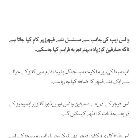
واٹس ایپ کی جانب سے مسلسل نئے فیچرز پر کام کیا جاتا ہے
تاکہ صارفین کو زیادہ بہتر تجربہ فراہم کیا جاسکے۔
اب میٹا کی زیر ملکیت میسجنگ پلیٹ فارم میں کالز کے حوالے
سے ایک نئے فیچر کا اضافہ کیا جا رہا ہے۔
اس فیچر کے ذریعے صارفین وائس اور ویڈیوز کالز پر ایموجیز کے
ذریعے جذبات کا اظہار کرسکیں گے۔
اس طرح کا ری ایکشن فیچر ابھی ٹیکسٹ یا وائس میسجز کے لیے