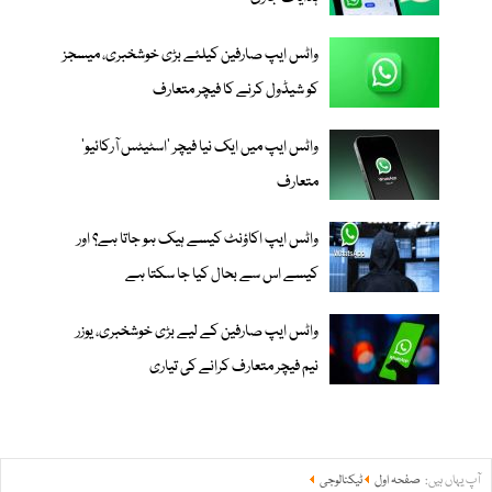
واٹس ایپ صارفین کیلئے بڑی خوشخبری، میسجز
کو شیڈول کرنے کا فیچر متعارف
واٹس ایپ میں ایک نیا فیچر ’اسٹیٹس آرکائیو‘
متعارف
واٹس ایپ اکاؤنٹ کیسے ہیک ہو جاتا ہے؟ اور
کیسے اس سے بحال کیا جا سکتا ہے
واٹس ایپ صارفین کے لیے بڑی خوشخبری، یوزر
نیم فیچر متعارف کرانے کی تیاری
آپ یہاں ہیں:
صفحہ اول
ٹیکنالوجی