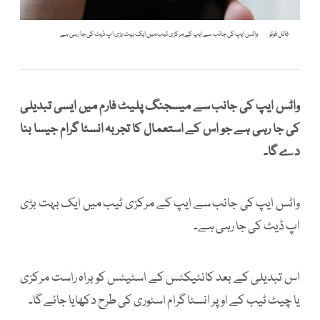
فائل فوٹو
واٹس ایپ کی جانب سے ایپ کے مرکزی ٹیب میں ایک بہت بڑی اپ ڈیٹ کی جا رہی ہے
واٹس ایپ کی جانب سے میسجنگ پلیٹ فارم میں ایسی تبدیلی
کی جا رہی ہے جو اس کے استعمال کا تجربہ انسٹا گرام جیسا بنا
دے گا۔
واٹس ایپ کی جانب سے ایپ کے مرکزی ٹیب میں ایک بہت بڑی
اپ ڈیٹ کی جا رہی ہے۔
اس تبدیلی کے بعد کانٹیکٹس کے اسٹیٹس کو براہ راست مرکزی
یا چیٹ ٹیب کے اوپر انسٹا گرام اسٹوری کی طرح دکھایا جائے گا۔