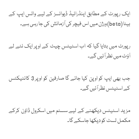
ایک رپورٹ کے مطابق اینڈرائیڈ ڈیوائسز کے لیے واٹس ایپ کے
بیٹا (beta) ورژن میں اس فیچر کی آزمائش کی جا رہی ہے۔
رپورٹ میں بتایا گیا کہ اب اسٹیٹس چیٹ کے اوپر ایک نئے لے
آؤٹ میں نظر آئیں گے۔
جب بھی ایپ کو اوپن کیا جائے گا صارفین کو اوپر 3 کانٹیکٹس
کے اسٹیٹس نظر آئیں گے۔
مزید اسٹیٹس دیکھنے کے لیے سسٹم میں اسکرول ڈاؤن کرکے
مکمل لسٹ کو دیکھا جاسکے گا۔