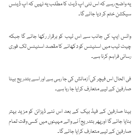
یہ واضح رہے کہ اس نئی اپ ڈیٹ کا مطلب یہ نہیں کہ اپ ڈیٹس
سیکشن ختم کر دیا جائے گا۔
واٹس ایپ کی جانب سے اس ٹیب کو برقرار رکھا جائے گا جبکہ
چیٹ ٹیب میں اسٹیٹس کو دکھانے کا مقصد اسٹیٹس تک فوری
رسائی فراہم کرنا ہے۔
فی الحال اس فیچر کی آزمائش کی جا رہی ہے اور اسے بتدریج بیٹا
صارفین کے لیے متعارف کرایا جا رہا ہے۔
بیٹا صارفین کے فیڈ بیک کے بعد اس نئے ڈیزائن کو مزید بہتر
بنایا جائے گا اور پھر بتدریج آنے والے مہینوں میں کسی وقت تمام
صارفین کے لیے متعارف کرایا جائے گا۔