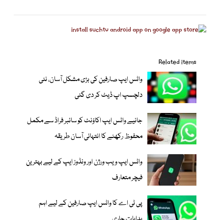
Related items
واٹس ایپ صارفین کی بڑی مشکل آسان، نئی
دلچسپ اپ ڈیٹ کر دی گئی
جانیے واٹس ایپ اکاؤنٹ کو سائبر فراڈ سے مکمل
محفوظ رکھنے کا انتہائی آسان طریقہ
واٹس ایپ ویب ورژن اور ونڈوز ایپ کے لیے بہترین
فیچر متعارف
پی ٹی اے کا واٹس ایپ صارفین کے لیے اہم
ہدایات جاری