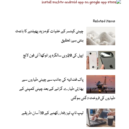
Related items
چینی کینسر کے خلیات کو مزید پھیلنے کا باعث
بنتی ہے: تحقیق
ایپل کی 20ویں سالگرہ پر انوکھا آئی فون لانچ
پاک فضائیہ کی جانب سے چینی طیاروں سے
بھارتی طیارے گرانے کے بعد چینی کمپنی کے
طیاروں کی فروخت دگنی ہوگئی
لیپ ٹاپ تیز رفتار رکھنے کے 10 آسان طریقے