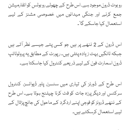
روبوٹ ڈرون موجود ہے، اس طرح کے چھوٹے روبوٹس کو انفارمیشن
جمع کرنے اور جنگی میدانوں میں خصوصی مشنز کے لیے
استعمال کیا جاسکے گا'۔
اس ڈرون کے 2 ننھے پر ہیں جو کسی پتے جیسے نظر آتے ہیں
جبکہ ٹانگیں بہت زیادہ پتلی ہیں۔ رپورٹ کے مطابق یہ پروٹوٹائپ
ڈرون اسمارٹ فون کے لیے ذریعے کنٹرول کیا جاسکتا ہے۔
اس طرح کے ڈورنز کی تیاری میں سنسرز، پاور ڈیوائسز، کنٹرول
سرکٹس اور دیگر پرزہ جات کو فٹ کرنا چیلنج ہوتا ہے۔ اس طرح
کے ننھے ڈرونز کو فوجی اپنے اردگرد کے ماحول کی جانچ پڑتال کے
لیے استعمال کرسکتے ہیں۔