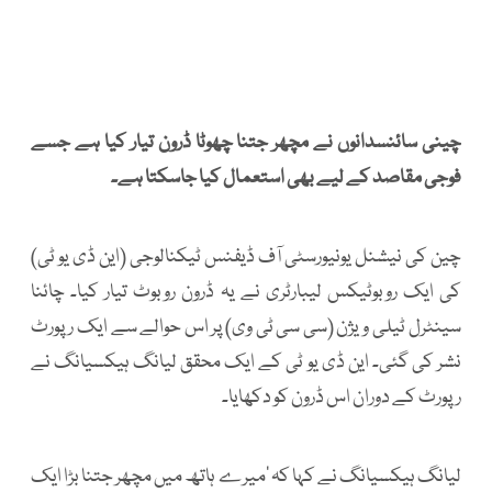
چینی سائنسدانوں نے مچھر جتنا چھوٹا ڈرون تیار کیا ہے جسے
فوجی مقاصد کے لیے بھی استعمال کیا جاسکتا ہے۔
چین کی نیشنل یونیورسٹی آف ڈیفنس ٹیکنالوجی (این ڈی یو ٹی)
کی ایک روبوٹیکس لیبارٹری نے یہ ڈرون روبوٹ تیار کیا۔ چائنا
سینٹرل ٹیلی ویژن (سی سی ٹی وی) پر اس حوالے سے ایک رپورٹ
نشر کی گئی۔ این ڈی یو ٹی کے ایک محقق لیانگ ہیکسیانگ نے
رپورٹ کے دوران اس ڈرون کو دکھایا۔
لیانگ ہیکسیانگ نے کہا کہ 'میرے ہاتھ میں مچھر جتنا بڑا ایک