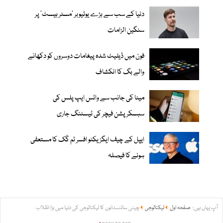
دنیا کے سب سے بڑے یوٹیوبر ’مسٹر بیسٹ‘ پر
سنگین الزامات
فون میں ڈیلیٹ شدہ پیغامات دوسروں کو دکھانے
والے بگ کا انکشاف
میٹا کی جانب سے واٹس ایپ پلس کی
سبسکرپشن فیچر کی ٹیسٹنگ جاری
ایپل کے چیف ایگزیکٹو افسر ٹم کُک کا مستعفی
ہونے کا فیصلہ
آپ یہاں ہیں:
صفحہ اول
ٹیکنالوجی
چینی سائنسدانوں کا ٹیکنالوجی کی دنیا میں بڑا انقلاب