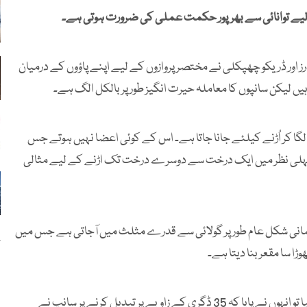
ے لیے توانائی سے بھرپور حکمت عملی کی ضرورت ہوتی ہے۔
رز اور ڈریکو چھپکلی نے مختصر پروازوں کے لیے اپنے پاؤوں کے درمیان
ہیں لیکن سانپوں کا معاملہ حیرت انگیز طور پر بالکل الگ ہے۔
ا کر اُڑنے کیلئے جانا جاتا ہے۔ اس کے کوئی اعضا نہیں ہوتے جس
پہلی نظر میں ایک درخت سے دوسرے درخت تک اڑنے کے لیے مثالی
مانی شکل عام طور پر گولائی سے قدرے مثلث میں آجاتی ہے جس میں
چ
ا سا مقعر بنا دیتا ہے۔
جب سائنسدانوں کی ٹیم نے اس شکل کی خصوصیات کا تجزیہ کیا تو انہوں نے پایا کہ 35 ڈگری کے زاویے پر تبدیل کرنے پر سانپ نے