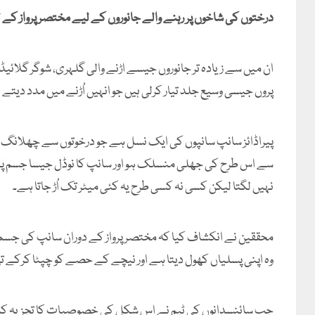
درختوں کی شاخوں پر رہنے والے جانوروں کے لیے مختصر پرواز ک
ان میں سے زیادہ تر جانوروں جیسے اڑنے والی گلہری، شوگر گلائیڈ
پروں جیسی وسیع جلد تیار کرلی ہیں جو انہیں اُڑنے میں مدد دیتے 
پیراڈائز سانپ سانپوں کی ایک نسل ہے جو درخوتوں سے چھلانگ لگ
سے اس طرح کی جھلی منسلک ہو اور سانپ کا نوڈل جیسا جسم 
نہیں لگتا لیکن کسی نہ کسی طرح یہ کئی میٹر تک اُڑ جاتا ہے۔
محققین نے انکشاف کیا کہ مختصر پرواز کے دوران سانپ کی جس
وہ اپنی پسلیاں کھول دیتا ہے اور نیچے کے حصے کو چپٹا کرکے تھوڑ