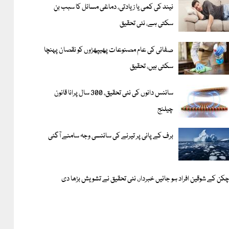
نیند کی کمی یا زیادتی، دماغی مسائل کا سبب بن
سکتی ہے، نئی تحقیق
صفائی کی عام مصنوعات پھیپھڑوں کو نقصان پہنچا
سکتی ہیں، تحقیق
سائنس دانوں کی نئی تحقیق، 300 سال پرانا قانون
چیلنج
برف کے پانی پر تیرنے کی سائنسی وجہ سامنے آگئی
کن کے شوقین افراد ہو جائیں خبردار، نئی تحقیق نے تشویش بڑھا دی