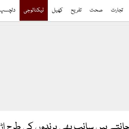
تجارت
صحت
تفریح
کھیل
ٹیکنالوجی
دلچسپ
انتے ہیں سانپ بھی پرندوں کی طرح اڑ