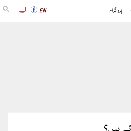
پروگرام
EN
تے ہیں؟