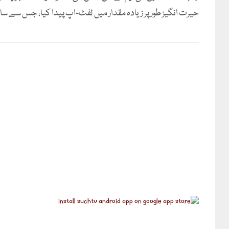
حیرت انگیز طور پر زیادہ مقدار میں لفٹ-اپ پیدا کیا، جس سے سا