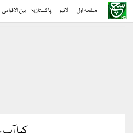
صفحہ اول
لائیو
پاکستان
بین الاقوامی
کیا آپ ج