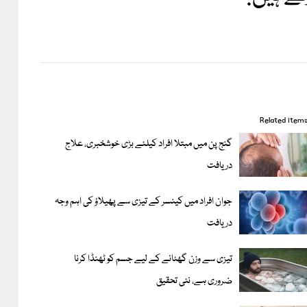
Related item
گنج پن میں مبتلا افراد کیلئے بڑی خوشخبری، علاج
دریافت
جوان افراد میں کینسر کے تیزی سے پھیلاؤ کی اہم وجہ
دریافت
تیزی سے وزن گھٹانے کے لیے جسم کو ٹھنڈا کرنا
ضروری ہے، نئی تحقیق