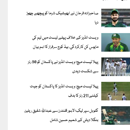
صاحبزادہ فرحان نے ابھیشیک شرما کو پیچھے چھوڑ
دیا
ویسٹ انڈیز کے خلاف پہلے ٹیسٹ میں ٹیم کی
مایوس کن کارکردگی، ہیڈ کوچ سرفراز کا اہم بیان
پہلا ٹیسٹ میچ؛ ویسٹ انڈیز نے پاکستان کو 90 رنز
سے شکست دیدی
پہلا ٹیسٹ میچ: ویسٹ انڈیز کا پاکستان کو جیت
کیلئے 211 رنز کا ہدف
گلوبل سپر لیگ؛ لاہور قلندرز سے عبداللّٰہ شفیق ریلیز،
بنگلا دیش کے شمیم حسین شامل