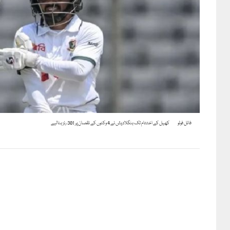
فائل فوٹو
کھیل کے اختتام تک بنگلادیش نے 4 وکٹوں کے نقصان پر 301 رنز بنالیے