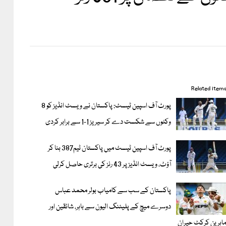
Related item
پورٹ آف اسپین ٹیسٹ: پاکستان نے ویسٹ انڈیز کو 8
وکٹوں سے شکست دے کر سیریز 1-1 سے برابر کردی
پورٹ آف اسپین ٹیسٹ میں پاکستان ٹیم387 بنا کر
آؤٹ، ویسٹ انڈیز پر 43 رنز کی برتری حاصل کرلی
پاکستان کے سب سے کامیاب بولر محمد عباس
دوسرے میچ کے پلیئنگ الیون سے باہر، شائقین اور
اہرینِ کرکٹ حیران