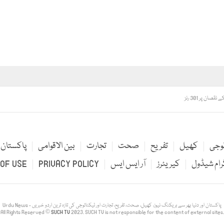
لوجی
کھیل
تفریح
صحت
تجارت
بین الاقوامی
پاکستان
رام شیڈول
کیریئرز
آر ایس ایس
PRIVACY POLICY
OF USE
Urdu News - پاکستان اور دنیا بھر سے بریکنگ نیوز، کھیل، صحت، تفریح، تجارت اور ٹیکنالوجی کی تازہ ترین اردو خبریں
All Rights Reserved ©
SUCH TV
2023. SUCH TV is not responsible for the content of external sites.