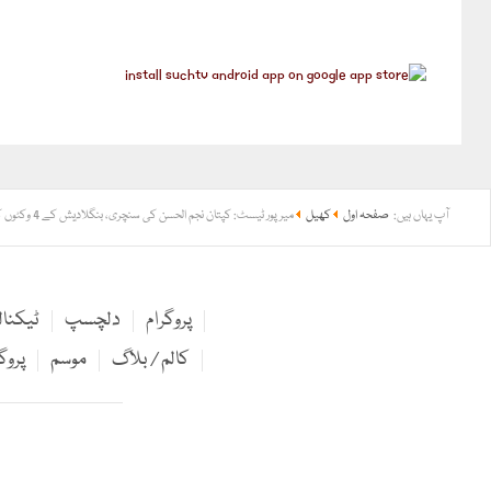
آپ یہاں ہیں:
صفحہ اول
کھیل
میرپور ٹیسٹ: کپتان نجم الحسن کی سنچری، بنگلادیش کے 4 وکٹوں کے نقصان پر 301 رنز
پروگرام
دلچسپ
ٹیکنا
کالم / بلاگ
موسم
پروگ