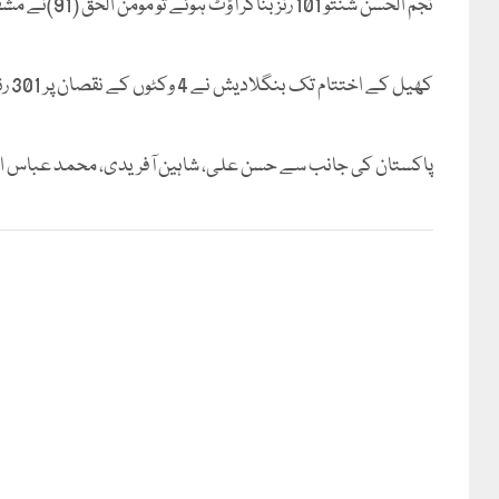
نجم الحسن شنتو 101 رنز بناکر آؤٹ ہوئے تو مومن الحق (91)نے مشفق الرحیم کے ہمراہ چوتھی وکٹ پر 75 رنز کی مزید شراکت قائم کی۔
کھیل کے اختتام تک بنگلادیش نے 4 وکٹوں کے نقصان پر 301 رنز بنالیے۔
پاکستان کی جانب سے حسن علی، شاہین آفریدی، محمد عباس ا