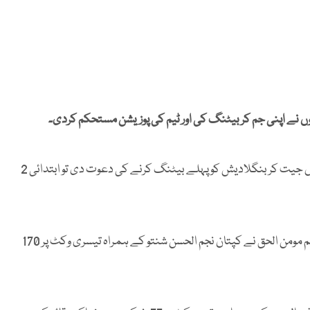
 نے اپنی جم کر بیٹنگ کی اور ٹیم کی پوزیشن مستحکم کردی۔
میرپور ڈھاکا میں کھیلے جارہے ٹیسٹ میچ میں پاکستان نے ٹاس جیت کر بنگلادیش کو پہلے بیٹنگ کرنے کی دعوت دی تو ابتدائی 2
محمود الحسن جوئے 8 اور شادمان اسلام 13 رنز بناکر آؤٹ ہوئے تاہم مومن الحق نے کپتان نجم الحسن شنتو کے ہمراہ تیسری وکٹ پر 170