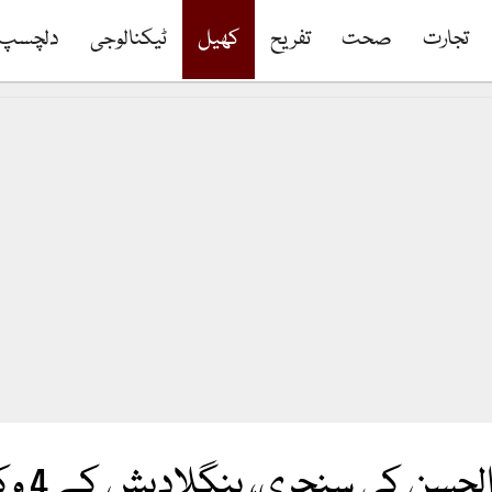
تجارت
صحت
تفریح
کھیل
ٹیکنالوجی
دلچسپ
چری، بنگلادیش کے 4 وکٹوں کے نقصان پر 301 رنز