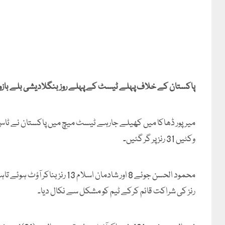
پاکستان کے خلاف پہلے ٹیسٹ کے پہلے روز بنگلادیشی بلے بازوں
وکٹیں 31 رنز پر گر گئیں۔
رنز کی شراکت قائم کرکے ٹیم کو مشکل سے نکال دیا۔