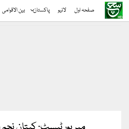
صفحہ اول
لائیو
پاکستان
بین الاقوامی
میرپور ٹیسٹ: کپتان نجم الحسن کی سن