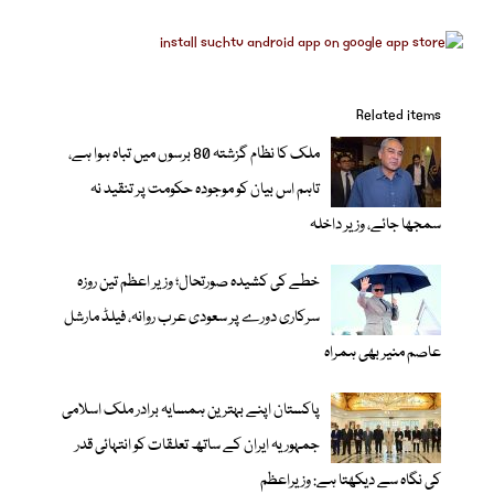
Related items
ملک کا نظام گزشتہ 80 برسوں میں تباہ ہوا ہے،
تاہم اس بیان کو موجودہ حکومت پر تنقید نہ
سمجھا جائے، وزیر داخلہ
خطے کی کشیدہ صورتحال؛ وزیر اعظم تین روزہ
سرکاری دورے پر سعودی عرب روانہ، فیلڈ مارشل
عاصم منیر بھی ہمراہ
پاکستان اپنے بہترین ہمسایہ برادر ملک اسلامی
جمہوریہ ایران کے ساتھ تعلقات کو انتہائی قدر
کی نگاہ سے دیکھتا ہے: وزیراعظم