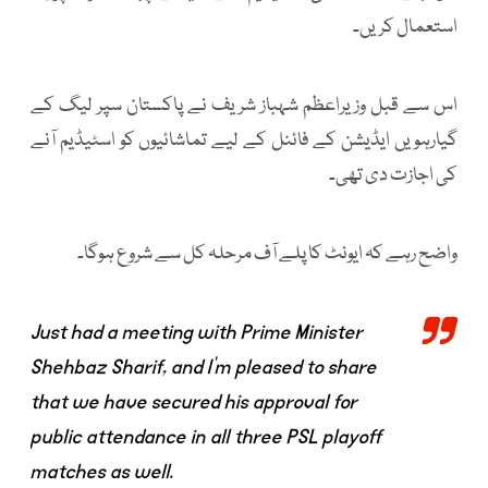
استعمال کریں۔
اس سے قبل وزیراعظم شہباز شریف نے پاکستان سپر لیگ کے
گیارہویں ایڈیشن کے فائنل کے لیے تماشائیوں کو اسٹیڈیم آنے
کی اجازت دی تھی۔
واضح رہے کہ ایونٹ کا پلے آف مرحلہ کل سے شروع ہوگا۔
Just had a meeting with Prime Minister
Shehbaz Sharif, and I’m pleased to share
that we have secured his approval for
public attendance in all three PSL playoff
matches as well.