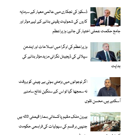
ڈسکوز کی نجکاری میں عالمی معیار کے سرمایہ
کاروں کی شمولیت یقینی بنانے کے لیے موثر اور
جامع حکمت عملی اختیار کی جائے: وزیراعظم
وزیراعظم کی اوگرا میں اصلاحات اور ایندھن
سپلائی کی ڈیجیٹل نگرانی مزید مؤثر بنانے کی
ہدایت
اگر نوجوانوں میں بڑھتی ہوئی بے چینی کو بروقت
نہ سمجھا گیا تو اس کے سنگین نتائج سامنے
آسکتے ہیں، محسن نقوی
بیرون ملک مقیم پاکستانی ہمارا قیمتی اثاثہ ہیں
جنہیں ہر قسم کی سہولیات کی فراہمی حکومت