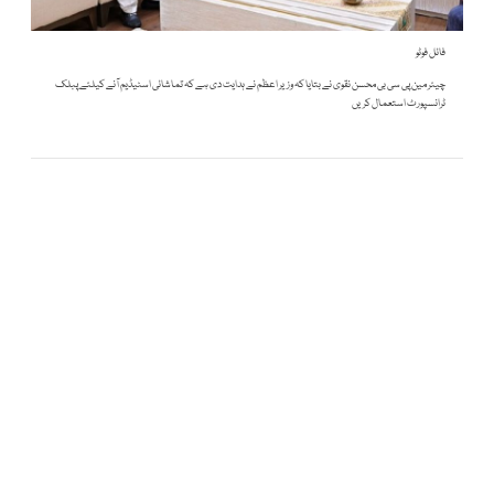
فائل فوٹو
چیئر مین پی سی بی محسن نقوی نے بتایا کہ وزیر اعظم نے ہدایت دی ہے کہ تماشائی اسٹیڈیم آنے کیلئے پبلک
ٹرانسپورٹ استعمال کریں