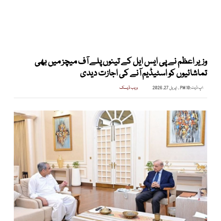
وزیر اعظم نے پی ایس ایل کے تینوں پلے آف میچز میں بھی
تماشائیوں کو اسٹیڈیم آنے کی اجازت دیدی
اپ ڈیٹ:
10 PM , اپریل 27, 2026
ویب ڈیسک