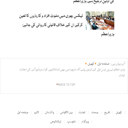
کی اولین ترجیح ہے، وزیراعظم
ٹیکس چوری میں ملوث افراد و کارباروں کا تعین
کرکے ان کے خلاف قانونی کارروائی کی جائے:
وزیراعظم
آپ یہاں ہیں:
صفحہ اول
کھیل
وزیر اعظم نے پی ایس ایل کے تینوں پلے آف میچز میں بھی تماشائیوں کو اسٹیڈیم آنے کی اجازت
دیدی
BACK TO TOP
کھیل
تفریح
صحت
تجارت
بین الاقوامی
پاکستان
لائیو
صفحہ اول
پروگرام
دلچسپ
ٹیکنالوجی