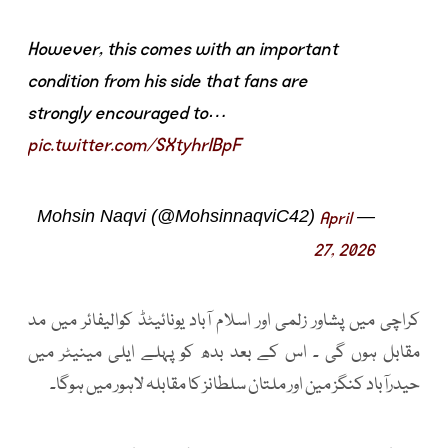
However, this comes with an important
condition from his side that fans are
strongly encouraged to…
pic.twitter.com/SXtyhrIBpF
— Mohsin Naqvi (@MohsinnaqviC42)
April
27, 2026
کراچی میں پشاور زلمی اور اسلام آباد یونائیٹڈ کوالیفائر میں مد
مقابل ہوں گی ۔ اس کے بعد بدھ کو پہلے ایلی مینیٹر میں
حیدرآباد کنگز مین اور ملتان سلطانز کا مقابلہ لاہور میں ہوگا۔