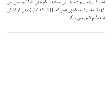
اس کے بعد پھر دوسرا ایلی مینیٹر یکم مئی کو لاہور میں ہی
کھیلا جائے گا جبکہ پی ایس ایل 11کا بڑا فائنل 3 مئی کو قذافی
اسٹیڈیم لاہور میں ہوگا۔