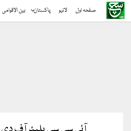
صفحہ اول
لائیو
پاکستان
بین الاقوامی
آئی سی سی پلیئر آف دی م