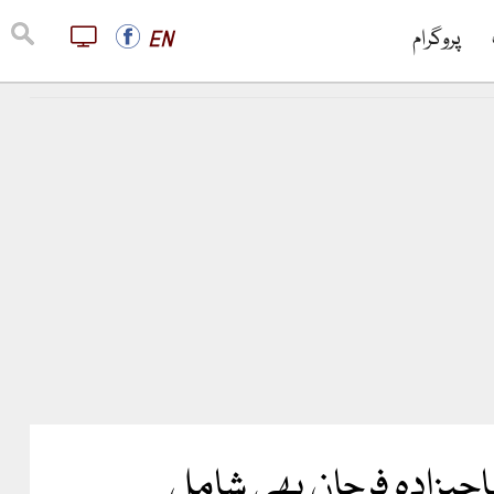
پروگرام
EN
احبزادہ فرحان بھی شامل