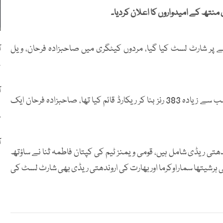
نتھ کے امیدواروں کا اعلان کردیا۔
ےزیادہ رنز بنانے پر شارٹ لسٹ کیا گیا، مردوں کیٹگری میں صاحبزادہ فرحان، ویل
ص
آ
صاحبزادہ فرحان نے ٹی ٹوئنٹی ورلڈ کپ کے ایک ایڈیشن میں سب سے زیادہ 383 رنز بنا کر ریکارڈ قائم کیا تھا، صاحبزادہ فرحان ایک
س
آ
ندھتی ریڈی شامل ہیں، قومی ویمنز ٹیم کی کپتان فاطمہ ثنا نے ساؤتھ
ی ہرشیتھا سماراوکرما اور بھارت کی اروندھتی ریڈی بھی شارٹ لسٹ کی