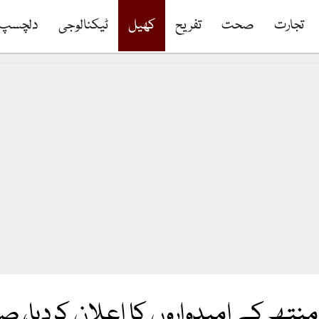
تجارت
صحت
تفریح
کھیل
ٹیکنالوجی
دلچسپ
نتھ کے امیدواروں کا اعلان کردیا، ص