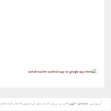
آپ یہاں ہیں:
صفحہ اول
کھیل
آئی سی سی پلیئر آف دی منتھ کے امیدواروں کا اعلان کردیا، صاحبزا