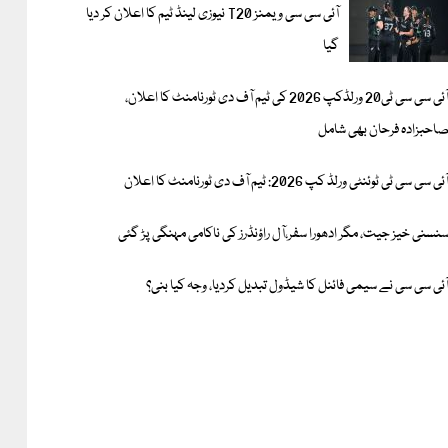
آئی سی سی ویمنز T20 نیوزی لینڈ ٹیم کا اعلان کر دیا
گیا
آئی سی سی ٹی20 ورلڈکپ 2026 کی ٹیم آف دی ٹورنامنٹ کا اعلان،
احبزادہ فرحان بھی شامل
ئی سی سی ٹی ٹوئنٹی ورلڈ کپ 2026: ٹیم آف دی ٹورنامنٹ کا اعلان
نسنی خیز جیت، مگر ادھورا سفر،آل راؤنڈرز کی ناکامی مہنگی پڑ گئی
ئی سی سی نے سیمی فائنل کا شیڈول تبدیل کردیا، وجہ کیا بنی؟