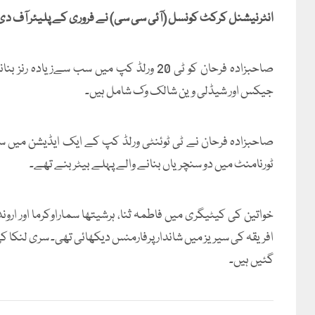
انٹرنیشنل کرکٹ کونسل (آئی سی سی) نے فروری کے پلیئر آف دی م
صاحبزادہ فرحان کو ٹی 20 ورلڈ کپ میں سب س
جیکس اور شیڈلی وین شالک وک شامل ہیں۔
ٹورنامنٹ میں دو سنچریاں بنانے والے پہلے بیٹر بنے تھے۔
خواتین کی کیٹیگری میں فاطمہ ثنا، ہرشیتھا سماراوکرما اور ارو
افریقہ کی سیریز میں شاندار پرفارمنس دیکھائی تھی۔ سری لنکا ک
گئیں ہیں۔