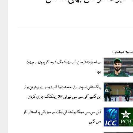
Related item
صاحبزادہ فرحان نے ابھیشیک شرما کو پیچھے چھوڑ
دیا
پاکستانی اسپنر ابرار احمد دنیا کے دوسرے بہترین بولر
بن گئے، آئی سی سی نے ٹی 20 رینکنگ جاری کردی
آئی سی سی میگا ایونٹ کی ایک اور میزبانی پاکستان کو
مل گئی