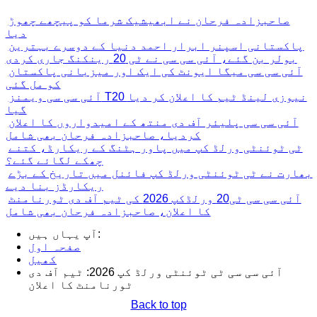
صاحبزادہ فرحان نے ابھیشیک شرما کو پیچھے چھوڑ
دیا
پاکستانی اسپنر ابرار احمد دنیا کے دوسرے بہترین
بولر بن گئے، آئی سی سی نے ٹی 20 رینکنگ جاری کردی
آئی سی سی میگا ایونٹ کی ایک اور میزبانی پاکستان
کو مل گئی
آئی سی سی ویمنز T20 نیوزی لینڈ ٹیم کا اعلان کر دیا
گیا
آئی سی سی پلیئر آف دی منتھ کے امیدواروں کا اعلان
کردیا، صاحبزادہ فرحان بھی شامل
ٹی ٹوئنٹی ورلڈ کپ میں پاور ہٹنگ کے ریکارڈ، کتنے
چھکے لگائے گئے؟
بھارت نے ٹی ٹوئنٹی ورلڈ کپ فائنل میں تاریخ کے بڑے
ریکارڈز بنا دیے
آئی سی سی ٹی20 ورلڈکپ 2026 کی ٹیم آف دی ٹورنامنٹ
کا اعلان، صاحبزادہ فرحان بھی شامل
آپ یہاں ہیں:
صفحہ اول
کھیل
آئی سی سی ٹی ٹوئنٹی ورلڈ کپ 2026: ٹیم آف دی
ٹورنامنٹ کا اعلان
Back to top