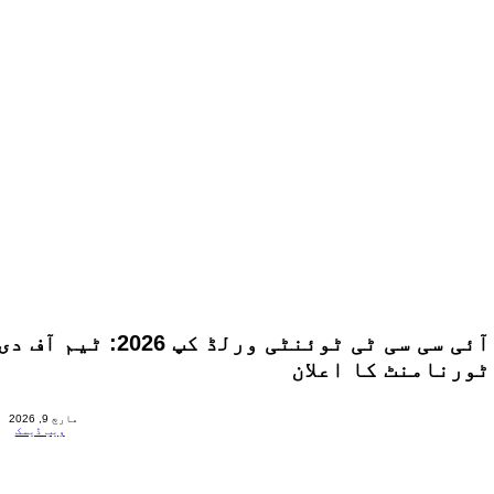
آئی سی سی ٹی ٹوئنٹی ورلڈ کپ 2026: ٹیم آف د
ٹورنامنٹ کا اعلان
مارچ 9, 2026
ویب ڈیسک