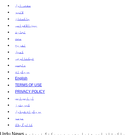
صفحہ اول
لائیو
پاکستان
بین الاقوامی
تجارت
صحت
تفریح
کھیل
ٹیکنالوجی
دلچسپ
پروگرام
English
TERMS OF USE
PRIVACY POLICY
آر ایس ایس
کیریئرز
پروگرام شیڈول
موسم
کالم / بلاگ
Urdu News - پاکستان اور دنیا بھر سے بریکنگ نیوز،