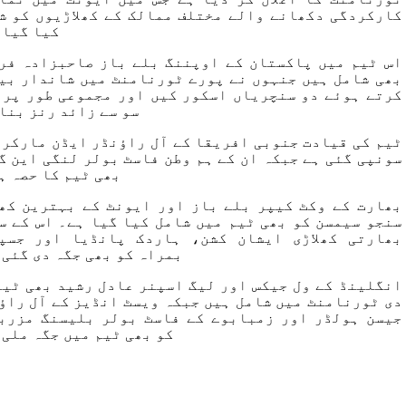
کارکردگی دکھانے والے مختلف ممالک کے کھلاڑیوں کو ش
کیا گیا 
اس ٹیم میں پاکستان کے اوپننگ بلے باز
صاحبزادہ فر
بھی شامل ہیں جنہوں نے پورے ٹورنامنٹ میں شاندار بی
کرتے ہوئے
دو سنچریاں اسکور کیں اور مجموعی طور پر 
سو سے زائد رنز بنا
ٹیم کی قیادت جنوبی افریقا کے آل راؤنڈر
ایڈن مارکرم
سونپی گئی ہے جبکہ ان کے ہم وطن فاسٹ بولر
لنگی این گ
بھی ٹیم کا حصہ ہ
بھارت کے وکٹ کیپر بلے باز اور ایونٹ کے بہترین کھل
سنجو سیمسن
کو بھی ٹیم میں شامل کیا گیا ہے۔ اس کے س
بھارتی کھلاڑی
ایشان کشن، ہاردک پانڈیا اور جسپ
بمراہ
کو بھی جگہ دی گئی 
انگلینڈ کے
ول جیکس
اور لیگ اسپنر
عادل رشید
بھی ٹیم
دی ٹورنامنٹ میں شامل ہیں جبکہ ویسٹ انڈیز کے آل راؤ
جیسن ہولڈر
اور زمبابوے کے فاسٹ بولر
بلیسنگ مزرب
کو بھی ٹیم میں جگہ ملی 