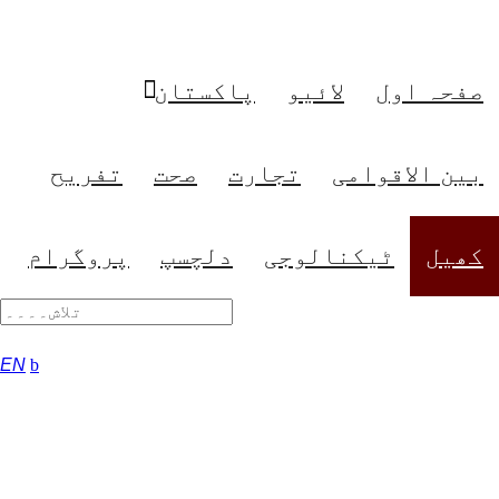
صفحہ اول
لائیو
پاکستان
بین الاقوامی
تجارت
صحت
تفریح
کھیل
ٹیکنالوجی
دلچسپ
پروگرام
EN