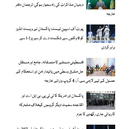
درمیان مذاکرات کی راہ ہموار ہوگی: ترجمان دفتر
خارجہ
پورٹ آف اسپین ٹیسٹ: پاکستان نے ویسٹ انڈیز
کو 8 وکٹوں سے شکست دے کر سیریز 1-1 سے
برابر کردی
فلسطینی مسئلے کا منصفانہ، جامع اور مستقل
حل مشرق وسطیٰ میں پائیدار امن اور استحکام کے
حصول کے لیے لازمی ہے، آر-4 گروپ وزرائے خارجہ
پاکستان اور امریکا کا ٹی ٹی پی، بی ایل اے اور
القاعدہ سمیت دیگر گروہوں کیخلاف مشترکہ
کارروائی جاری رکھنے کا عزم