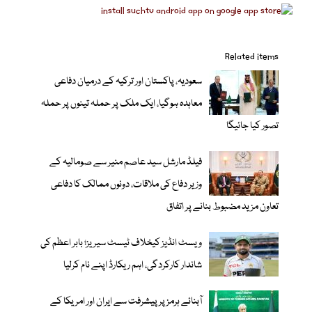
Related items
سعودیہ، پاکستان اور ترکیہ کے درمیان دفاعی
معاہدہ ہوگیا، ایک ملک پر حملہ تینوں پر حملہ
تصور کیا جائیگا
فیلڈ مارشل سید عاصم منیر سے صومالیہ کے
وزیر دفاع کی ملاقات، دونوں ممالک کا دفاعی
تعاون مزید مضبوط بنانے پر اتفاق
ویسٹ انڈیز کیخلاف ٹیسٹ سیریز؛ بابر اعظم کی
شاندار کارکردگی، اہم ریکارڈ اپنے نام کرلیا
آبنائے ہرمز پر پیشرفت سے ایران اور امریکا کے