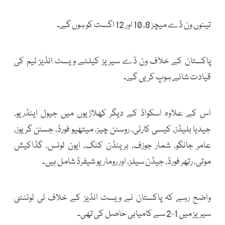
تینوں ون ڈے میچز 8، 10 اور 12 اگست کو ہوں گے۔
پاکستان کے خلاف ون ڈے سیریز کیلئے ویسٹ انڈیز ٹیم کی
قیادت شائے ہوپ کریں گے۔
اس کے علاوہ اسکواڈ کے دیگر کھلاڑیوں میں جیول اینڈریو،
جیدیا بلیڈز، کیسی کارٹی، روسٹن چیز، میتھیو فورڈ، جسٹن گریوز،
عامر جانگو، شمار جوزف، برینڈن کنگ، ایون لوئس، گڈاکیش
موتی، رتھر فورڈ، جیڈن سیلز، اور روماریو شیفرڈ شامل ہیں۔
واضح رہے کہ پاکستان نے ویسٹ انڈیز کے خلاف ٹی ٹوئنٹئ
سیریز میں 1-2 سے کامیابی حاصل کی تھی۔