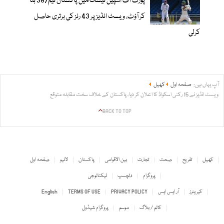
پورٹ آف اسپین ٹیسٹ میں پاکستان ٹیم387 بنا
کر آؤٹ، ویسٹ انڈیز پر 43 رنز کی برتری حاصل
کرلی
آپ یہاں ہیں:
صفحہ اول
کھیل
ویسٹ انڈیز نے 15 رکنی اسکواڈ کا اعلان کر دیا، پاکستان کے خلاف سخت مقابلہ متوقع
BACK TO TOP
کھیل
تفریح
صحت
تجارت
بین الاقوامی
پاکستان
لائیو
صفحہ اول
پروگرام
دلچسپ
ٹیکنالوجی
کیریئرز
آر ایس ایس
PRIVACY POLICY
TERMS OF USE
English
کالم / بلاگ
موسم
پروگرام شیڈول