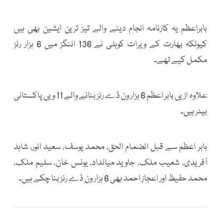
بابراعظم یہ کارنامہ انجام دینے والے تیز ترین ایشین بھی ہیں
کیونکہ بھارت کے ویرات کوہلی نے 136 اننگز میں 6 ہزار رنز
مکمل کیے تھے۔
علاوہ ازیں بابر اعظم 6 ہزار ون ڈے رنز بنانے والے 11 ویں پاکستانی
بیٹر ہیں۔
بابر اعظم سے قبل انضمام الحق، محمد یوسف، سعید انور، شاہد
آفریدی، شعیب ملک، جاوید میانداد، یونس خان، سلیم ملک،
محمد حفیظ اور اعجاز احمد بھی 6 ہزار ون ڈے رنز بنا چکے ہیں۔