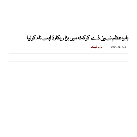
بابراعظم نے ون ڈے کرکٹ میں بڑا ریکارڈ اپنے نام کرلیا
فروری 14, 2025
ویب ڈیسک