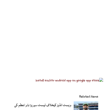
Related items
ویسٹ انڈیز کیخلاف ٹیسٹ سیریز؛ بابر اعظم کی