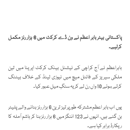
پاکستانی بیٹر بابر اعظم نے ون ڈے کرکٹ میں 6 ہزار رنز مکمل
کرلیے۔
بابراعظم نے آج کراچی کے نیشنل بینک کرکٹ ایرینا میں تین
ملکی سیریز کے فائنل میچ میں نیوزی لینڈ کے خلاف بیٹنگ
کرتے ہوئے 10 واں رن لے کر یہ سنگِ میل عبور کیا۔
یوں اب بابر اعظم مشترکہ طور پر تیز ترین 6 ہزار رنز بنانے والے پلیئر
بن گئے ہیں، انہوں نے 123 اننگز میں 6 ہزار رنز بنا کر ہاشم آملہ کا
ریکارڈ برابر کیا ہے۔