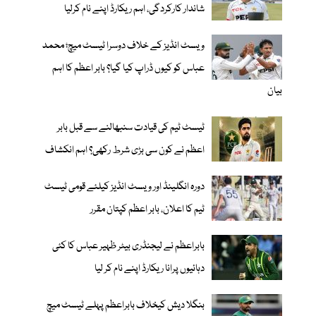
شاندار کارکردگی، اہم ریکارڈ اپنے نام کرلیا
ویسٹ انڈیز کے خلاف دوسرا ٹیسٹ میچ؛ محمد
عباس کو کیوں ڈراپ کیا گیا؟ بابر اعظم کا اہم
بیان
ٹیسٹ ٹیم کی قیادت سنبھالنے سے قبل بابر
اعظم نے کون سی بڑی شرط رکھی؟ اہم انکشاف
دورہ انگلینڈ اور ویسٹ انڈیز کیلئے قومی ٹیسٹ
ٹیم کا اعلان، بابر اعظم کپتان مقرر
بابراعظم نے لیجنڈری بیٹر ظہیر عباس کا کئی
دہائیوں پرانا ریکارڈ اپنے نام کر لیا
بنگلا دیش کیخلاف بابراعظم پہلے ٹیسٹ میچ