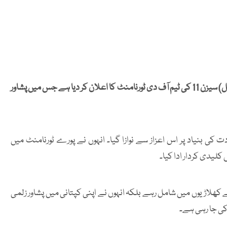
پاکستان کرکٹ بورڈ (پی سی بی) نے پاکستان سپر لیگ (پی ایس ایل) سیزن 11 کی ٹیم آف دی ٹورنامنٹ کا اعلان کر دیا ہے جس میں پشاور
ت کی بنیاد پر اس اعزاز سے نوازا گیا۔ انہوں نے پورے ٹورنامنٹ میں
کلیدی کردار ادا کیا۔
انے والے کھلاڑیوں میں شامل رہے بلکہ انہوں نے اپنی کپتانی میں پشاور زلمی
 کی جا رہی ہے۔