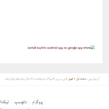
آپ یہاں ہیں:
صفحہ اول
کھیل
پی سی بی کا ٹیم آف دی ٹورنامنٹ کا اعلان، بابراعظم کپتان مقرر
پروگرام
دلچسپ
ٹیکنا