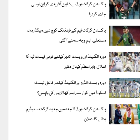
پاکستان کرکٹ بورڈ نے شاہین آفریدی کو این او سی
جاری کر دیا
پاکستان کرکٹ ٹیم کے فیلڈنگ کوچ شین میکڈرمٹ
مستعفی، اہم وجہ سامنے آگئی
دورہ انگلینڈ اور ویسٹ انڈیز کیلئے قومی ٹیسٹ ٹیم کا
اعلان، بابر اعظم کپتان مقرر
دورہ ویسٹ انڈیز اور انگلینڈ کیلئے فائنل ٹیسٹ
اسکواڈ میں کون سے اہم کھلاڑیوں کی واپسی؟
پاکستان کرکٹ بورڈ کا جدہ میں جدید کرکٹ اسٹیڈیم
بنانے کا اعلان