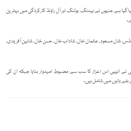
ا گیا ہے جنہوں نے بیٹنگ، بولنگ اور آل راؤنڈ کارکردگی میں بہترین
ے۔
منڈس، شان مسعود، عثمان خان، شاداب خان، حسن خان، شاہین آفریدی،
 نے انہیں اس اعزاز کا سب سے مضبوط امیدوار بنایا جبکہ ان کی
 بلے بازوں میں شامل ہیں۔