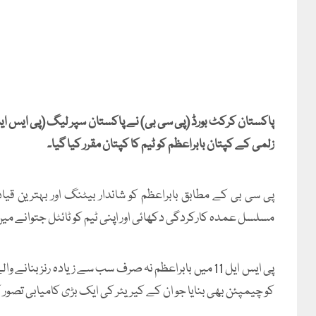
زلمی کے کپتان بابراعظم کو ٹیم کا کپتان مقرر کیا گیا۔
پی سی بی کے مطابق بابراعظم کو شاندار بیٹنگ اور بہترین قیاد
مسلسل عمدہ کارکردگی دکھائی اور اپنی ٹیم کو ٹائٹل جتوانے میں 
پی ایس ایل 11 میں بابراعظم نہ صرف سب سے زیادہ رنز بن
کو چیمپئن بھی بنایا جو ان کے کیریئر کی ایک بڑی کامیابی تصور