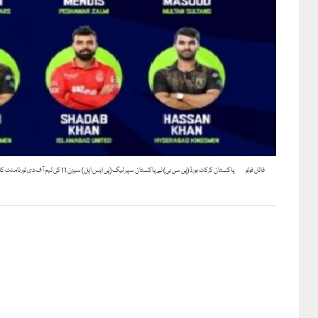
فائل فوٹو
پاکستان کرکٹ بورڈ (پی سی بی) نے پاکستان سپر لیگ (پی ایس ایل) سیزن 11 کی ٹیم آف دی ٹورنامنٹ کا اعلان کر دیا ہے