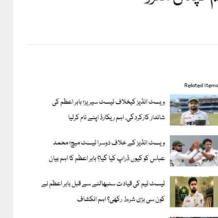
Related item
ویسٹ انڈیز کیخلاف ٹیسٹ سیریز؛ بابر اعظم کی
شاندار کارکردگی، اہم ریکارڈ اپنے نام کرلیا
ویسٹ انڈیز کے خلاف دوسرا ٹیسٹ میچ؛ محمد
عباس کو کیوں ڈراپ کیا گیا؟ بابر اعظم کا اہم بیان
ٹیسٹ ٹیم کی قیادت سنبھالنے سے قبل بابر اعظم نے
کون سی بڑی شرط رکھی؟ اہم انکشاف