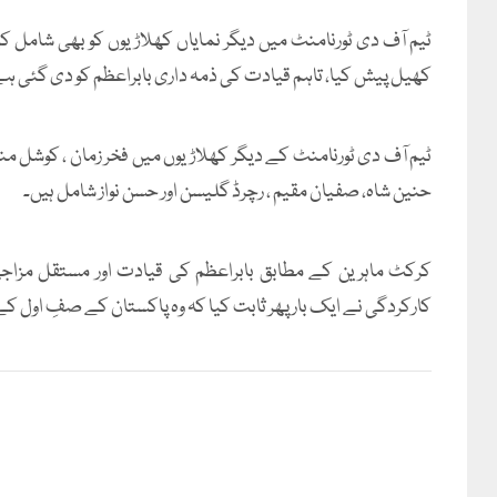
ٹیم آف دی ٹورنامنٹ میں دیگر نمایاں کھلاڑیوں کو بھی شامل کی
کھیل پیش کیا، تاہم قیادت کی ذمہ داری بابراعظم کو دی گئی ہ
ٹیم آف دی ٹورنامنٹ کے دیگر کھلاڑیوں میں فخر زمان ، کوشل 
حنین شاہ، صفیان مقیم ، رچرڈ گلیسن اور حسن نواز شامل ہیں۔
کرکٹ ماہرین کے مطابق بابراعظم کی قیادت اور مستقل مزاجی
کارکردگی نے ایک بار پھر ثابت کیا کہ وہ پاکستان کے صفِ اول کے