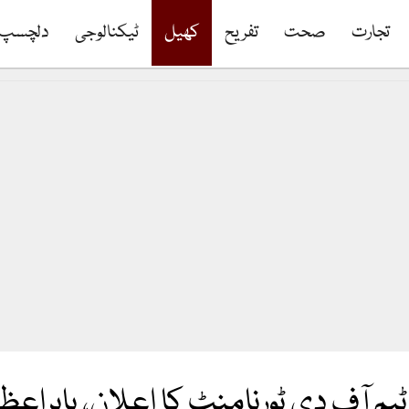
تجارت
صحت
تفریح
کھیل
ٹیکنالوجی
دلچسپ
ٹیم آف دی ٹورنامنٹ کا اعلان، بابراعظم