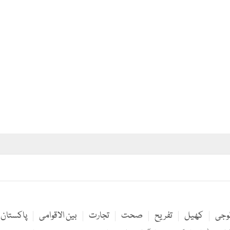
لوجی
کھیل
تفریح
صحت
تجارت
بین الاقوامی
پاکستان