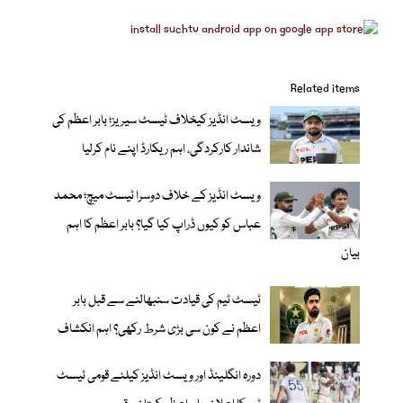
Related items
ویسٹ انڈیز کیخلاف ٹیسٹ سیریز؛ بابر اعظم کی
شاندار کارکردگی، اہم ریکارڈ اپنے نام کرلیا
ویسٹ انڈیز کے خلاف دوسرا ٹیسٹ میچ؛ محمد
عباس کو کیوں ڈراپ کیا گیا؟ بابر اعظم کا اہم
بیان
ٹیسٹ ٹیم کی قیادت سنبھالنے سے قبل بابر
اعظم نے کون سی بڑی شرط رکھی؟ اہم انکشاف
دورہ انگلینڈ اور ویسٹ انڈیز کیلئے قومی ٹیسٹ