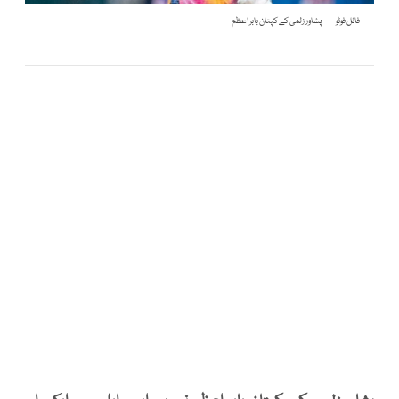
فائل فوٹو
پشاور زلمی کے کپتان بابر اعظم