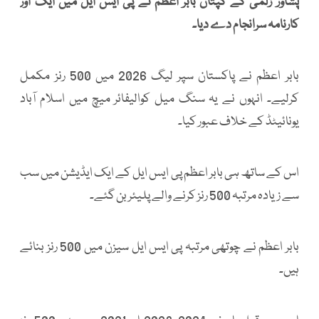
پشاور زلمی کے کپتان بابر اعظم نے پی ایس ایل میں ایک اور
کارنامہ سرانجام دے دیا۔
بابر اعظم نے پاکستان سپر لیگ 2026 میں 500 رنز مکمل
کرلیے۔ انہوں نے یہ سنگ میل کوالیفائر میچ میں اسلام آباد
یونائیٹڈ کے خلاف عبور کیا۔
اس کے ساتھ ہی بابر اعظم پی ایس ایل کے ایک ایڈیشن میں سب
سے زیادہ مرتبہ 500 رنز کرنے والے پلیئر بن گئے۔
بابر اعظم نے چوتھی مرتبہ پی ایس ایل سیزن میں 500 رنز بنائے
ہیں۔