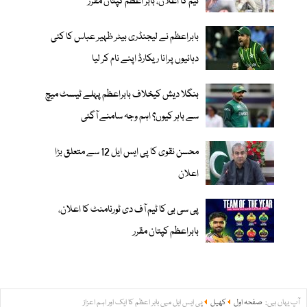
ٹیم کا اعلان، بابر اعظم کپتان مقرر
بابراعظم نے لیجنڈری بیٹر ظہیر عباس کا کئی
دہائیوں پرانا ریکارڈ اپنے نام کر لیا
بنگلا دیش کیخلاف بابراعظم پہلے ٹیسٹ میچ
سے باہر کیوں؟ اہم وجہ سامنے آگئی
محسن نقوی کا پی ایس ایل 12 سے متعلق بڑا
اعلان
پی سی بی کا ٹیم آف دی ٹورنامنٹ کا اعلان،
بابراعظم کپتان مقرر
آپ یہاں ہیں:
صفحہ اول
کھیل
پی ایس ایل میں بابر اعظم کا ایک اور اہم اعزاز