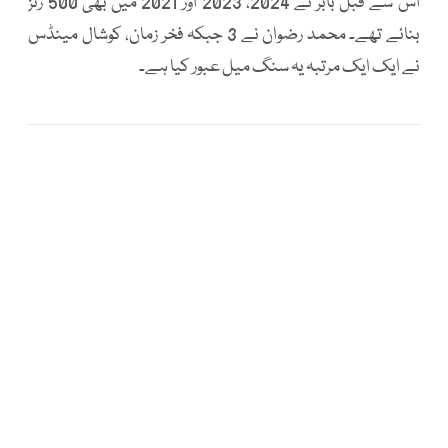
اس سے قبل بابر نے 2024، 2023 اور 2021 میں بھی 500 رنز
بنائے تھے۔ محمد رضوان نے 3 جبکہ فخر زمان، کوشال مینڈس
نے ایک ایک مرتبہ یہ سنگ میل عبور کیا ہے۔