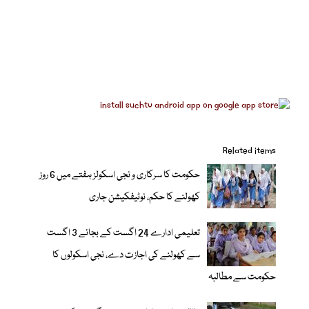
Related items
حکومت کا سرکاری و نجی اسکولز ہفتے میں 6 روز
کھولنے کا حکم، نوٹیفکیشن جاری
تعلیمی ادارے 24 اگست کے بجائے 3 اگست
سے کھولنے کی اجازت دے، نجی اسکولوں کا
حکومت سے مطالبہ