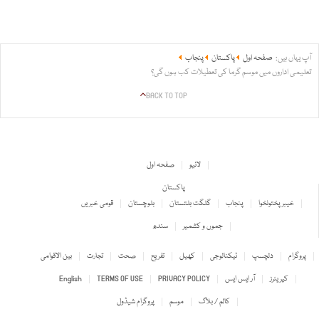
آپ یہاں ہیں:
صفحہ اول
پاکستان
پنجاب
تعلیمی اداروں میں موسم گرما کی تعطیلات کب ہوں گی؟
BACK TO TOP
لائیو
صفحہ اول
پاکستان
خیبر پختونخوا
پنجاب
گلگت بلتستان
بلوچستان
قومی خبریں
جموں و کشمیر
سندھ
پروگرام
دلچسپ
ٹیکنالوجی
کھیل
تفریح
صحت
تجارت
بین الاقوامی
کیریئرز
آر ایس ایس
PRIVACY POLICY
TERMS OF USE
English
کالم / بلاگ
موسم
پروگرام شیڈول