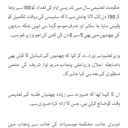
حکومت تعلیمی سال میں تدریسی ایام کی تعداد کو 180 سے بڑھا
کر 190 دن تک لانا چاہتی ہے تاکہ سلیبس کی بروقت تکمیل کو
یقینی بنایا جا سکے اور صرف موسمِ گرما ہی نہیں بلکہ سردیوں
کی چھٹیوں میں بھی 5 سے 6 دن کی کمی کی تجویز زیرِ غور ہے۔
وزیرِ تعلیم نے زور دے کر کہا کہ چھٹیوں کے شیڈول کا کوئی بھی
باضابطہ اعلان وزیراعلیٰ پنجاب مریم نواز شریف کی حتمی
منظوری کے بعد ہی کیا جائے گا۔
ان کا کہنا تھا کہ ضرورت سے زیادہ چھٹیاں طلبہ کے تعلیمی
وقت کو ضائع کرتی ہیں، جس کا ازالہ کرنا ضروری ہے۔
دوسری جانب، محکمہ موسمیات کی جانب سے پنجاب میں