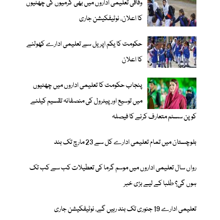
وفاقی تعلیمی اداروں میں بھی گرمیوں کی چھٹیوں
کا اعلان، نوٹیفکیشن جاری
حکومت کا یکم اپریل سے تعلیمی ادارے کھولنے
کا اعلان
پنجاب حکومت کا تعلیمی اداروں میں چھٹیوں
میں توسیع اور پیٹرول کی منصفانہ تقسیم کیلئے
کوپن سسٹم متعارف کرنے کا فیصلہ
بلوچستان میں تمام تعلیمی ادارے کل سے 23 مارچ تک بند
رواں سال تعلیمی اداروں میں موسم گرما کی تعطیلات کب سے کب تک
ہوں گی؟ طلبا کے لیے بڑی خبر
تعلیمی ادارے 19 جنوری تک بند رہیں گے، نوٹیفکیشن جاری