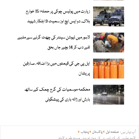
زیارت میں پولیس چوکی پر حملہ؛ 15 خوارج
ہلاک، دو ایس ایچ اوز سمیت 9 اہلکار شہید
لاہور میں ٹیوشن سینٹر کی چھت گرنے سے ملبے
تلے دب کر 14 بچے جاں بحق
ایل پی جی کی قیمتوں میں بڑا اضافہ، صارفین
پریشان
محکمہ موسمیات کی گرج چمک کے ساتھ
بارش اور ژالہ باری کی پیشگوئی
آپ یہاں ہیں:
صفحہ اول
پاکستان
پنجاب
لاہور پولیس کے ڈی ایس پی کی بیوی اور بیٹی مبینہ طور پر لاپتہ