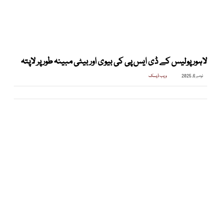
لاہور پولیس کے ڈی ایس پی کی بیوی اور بیٹی مبینہ طور پر لاپتہ
نومبر 6, 2025
ویب ڈیسک