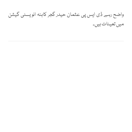
واضح رہے ڈی ایس پی عثمان حیدر گجر کاہنہ انویسٹی گیشن
میں تعینات ہیں۔