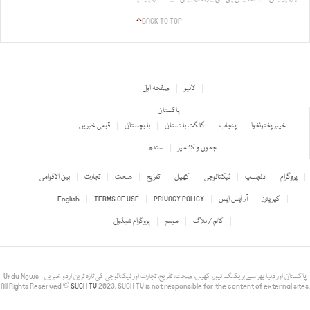
BACK TO TOP
لائیو
صفحہ اول
پاکستان
خیبر پختونخوا
پنجاب
گلگت بلتستان
بلوچستان
قومی خبریں
جموں و کشمیر
سندھ
پروگرام
دلچسپ
ٹیکنالوجی
کھیل
تفریح
صحت
تجارت
بین الاقوامی
کیریئرز
آر ایس ایس
PRIVACY POLICY
TERMS OF USE
English
کالم / بلاگ
موسم
پروگرام شیڈول
Urdu News - پاکستان اور دنیا بھر سے بریکنگ نیوز، کھیل، صحت، تفریح، تجارت اور ٹیکنالوجی کی تازہ ترین اردو خبریں
All Rights Reserved ©
SUCH TV
2023. SUCH TV is not responsible for the content of external sites.