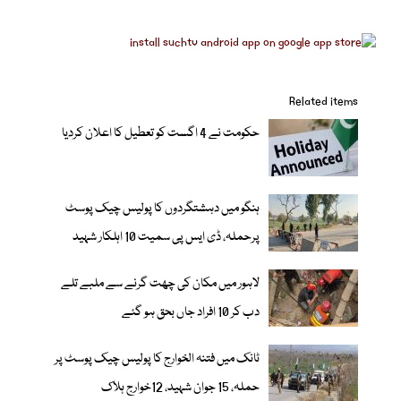
Related items
حکومت نے 4 اگست کو تعطیل کا اعلان کردیا
ہنگو میں دہشتگردوں کا پولیس چیک پوسٹ
پرحملہ، ڈی ایس پی سمیت 10 اہلکار شہید
لاہور میں مکان کی چھت گرنے سے ملبے تلے
دب کر 10 افراد جاں بحق ہو گئے
ٹانک میں فتنہ الخوارج کا پولیس چیک پوسٹ پر
حملہ، 15 جوان شہید، 12خوارج ہلاک