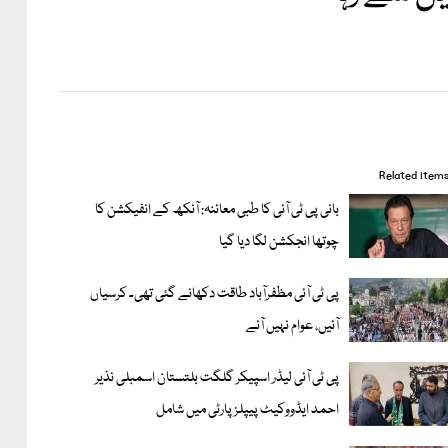
Related item
بانی پی ٹی آئی کا طبی معائنہ: آنکھ کے انفیکشن کا
چوتھا انجکشن لگا دیا گیا
پی ٹی آئی مظفرآباد طاقت دکھانے گئی تھی۔ کرسیاں
آئیں، عوام نہیں آئے
پی ٹی آئی لیڈر اسپیکر گلگت بلتستان اسمبلی نذیر
احمد ایڈووکیٹ پیپلزپارٹی میں شامل