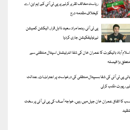
ریاست مخالف تقریر کرنے پر پی ٹی آئی کے ایم این اے
کیخلاف مقدمہ درج
پی ٹی آئی رہنما مراد سعید نااہل قرار، الیکشن کمیشن
نےنوٹیفکیشن جاری کردیا
سلام آباد ہائیکورٹ کا عمران خان کی شفا انٹرنیشنل اسپتال منتقلی سے
تعلق بڑا فیصلہ
انی پی ٹی آئی کی شفا ہسپتال منتقلی کی درخواست پر اعتراضات، عدالت
ے رپورٹ طلب کرلی
ب کا اتفاق عمران خان جیل میں رہیں، خواجہ آصف کی پی ٹی آئی پر سخت
نقید