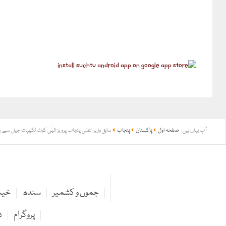
آپ یہاں ہیں:
صفحہ اول
پاکستان
پنجاب
سابق وزیر اعلیٰ پنجاب پرویز الہٰی کوٹ لکھپت جیل سے رہ
جموں و کشمیر
سندھ
خیبر
پروگرام
د