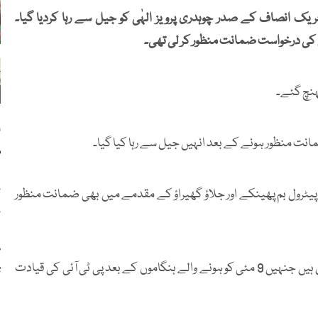
یک انصاف کے صدر چوہدری پرویز الہٰی کو جیل سے رہا کردیا گیا۔
ہیٰ کی درخواست ضمانت منظور کر لی تھی۔
ہنچ گئے۔
ا
نت منظور ہونے کے بعد انہیں جیل سے رہا کیا گیا۔
م
ب
 پیٹرول بم پھینکے اور جلاؤ گھیراؤ کے مقدمے میں بھی ضمانت منظور
ن
س
پرویز الہٰی پی ٹی آئی کے ان متعدد رہنماؤں اور کارکنوں میں شامل ہیں جنہیں 9 مئی کو ہونے والے ہنگاموں کے بعد پی ٹی آئی کی قیادت
ت