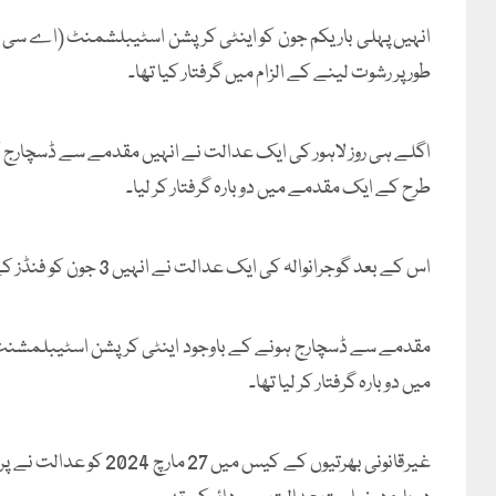
انہیں پہلی بار یکم جون کو اینٹی کرپشن اسٹیبلشمنٹ (اے سی ای
طور پر رشوت لینے کے الزام میں گرفتار کیا تھا۔
اگلے ہی روز لاہور کی ایک عدالت نے انہیں مقدمے سے ڈسچارج کر
طرح کے ایک مقدمے میں دوبارہ گرفتار کر لیا۔
اس کے بعد گوجرانوالہ کی ایک عدالت نے انہیں 3 جون کو فنڈز کے غبن سے متعلق بدعنوانی کے دو مقدمات میں بری کر دیا تھا۔
مقدمے سے ڈسچارج ہونے کے باوجود اینٹی کرپشن اسٹیبلمشنٹ نے پھ
میں دوبارہ گرفتار کر لیا تھا۔
غیرقانونی بھرتیوں کے ک