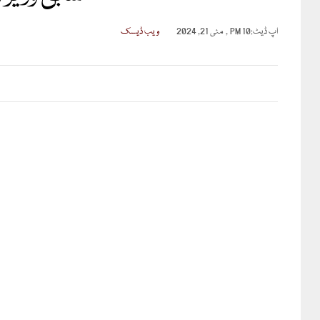
اپ ڈیٹ:
10 PM , مئی 21, 2024
ویب ڈیسک