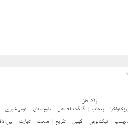
ا
پاکستان
 پختونخوا
پنجاب
گلگت بلتستان
بلوچستان
قومی خبریں
لچسپ
ٹیکنالوجی
کھیل
تفریح
صحت
تجارت
بین الاق