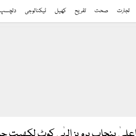
تجارت
صحت
تفریح
کھیل
ٹیکنالوجی
دلچسپ
اعلیٰ پنجاب پرویز الہٰی کوٹ لکھپت ج