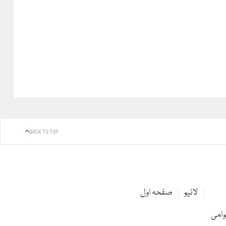
BACK TO TOP
لائیو
صفحہ اول
وامی