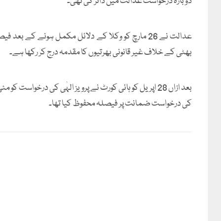
دوبارہ درخواست عدالت میں دائر کی تھی۔
عدالت نے 26 مارچ کو وکلا کے دلائل مکمل ہونے کے بع
بھٹی کے خلاف غیر قانونی بھرتیوں کا مقدمہ درج کر رکھا ہے۔
بعد ازاں 28 اپریل کو ہائی کورٹ نے پرویز الہٰی کی درخواست
کی درخواست ضمانت پر فیصلہ محفوظ کیا تھا۔