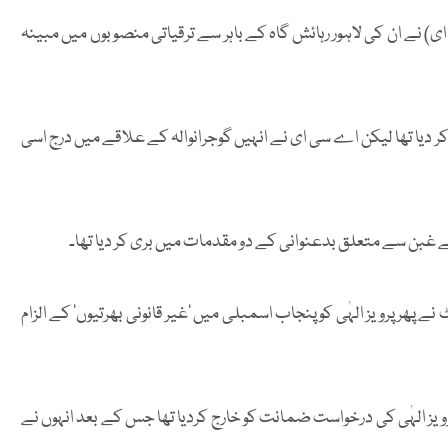
) نے ان کی لاہور رہائش گاہ کے باہر سے ترقیاتی منصوبوں میں مبینہ
 دیا تھا لیکن اے سی ای نے انہیں گوجرانوالہ کے علاقے میں درج اسی
ر پرویز الہٰی کو پنجاب اسمبلی میں ’غیر قانونی بھرتیوں‘ کے الزام
یس میں 27 مارچ 2024 کو عدالت نے پرویز الہٰی کی درخواست ضمانت کو خارج کردیا تھا جس کے بعد انہوں نے