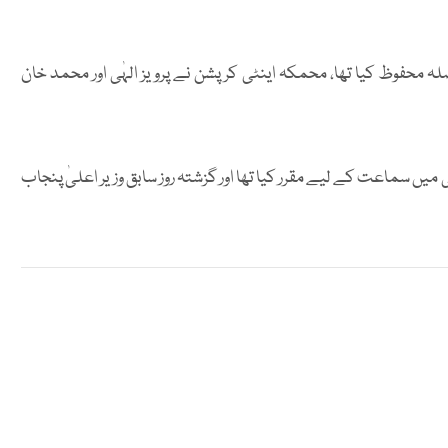
د فیصلہ محفوظ کیا تھا، محمکہ اینٹی کرپشن نے پرویز الہٰی اور محمد خان
 کو مئی میں سماعت کے لیے مقرر کیا تھا اور گزشتہ روز سابق وزیر اعلیٰ پنجاب