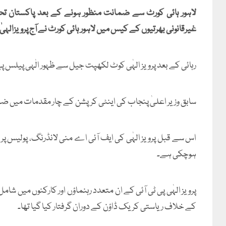
لاہور ہائی کورٹ سے ضمانت منظور ہونے کے بعد پاکستان تحر
غیرقانونی بھرتیوں کے کیس میں لاہور ہائی کورٹ نے آج پرویزال
رہائی کے بعد پرویز الہٰی کوٹ لکھپت جیل سے ظہور الٰہی پیلس پ
سابق وزیر اعلیٰ پنجاب کی اینٹی کرپشن کے چار مقدمات میں ضما
اس سے قبل پرویز الہٰی کی ایف آئی اے منی لانڈرنگ، پولیس پر
ہوچکی ہے۔
کے خلاف ریاستی کریک ڈاؤن کے دوران گرفتار کیا گیا تھا۔