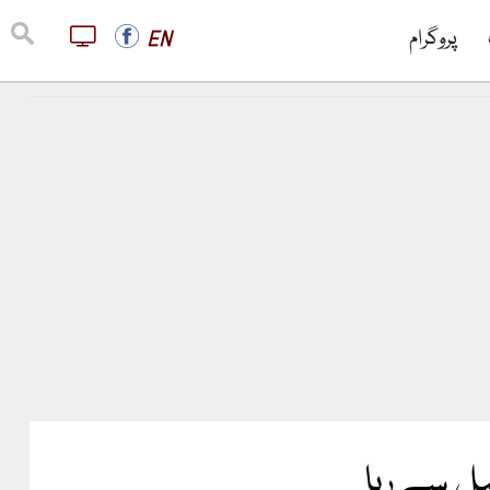
پروگرام
EN
یل سے رہا