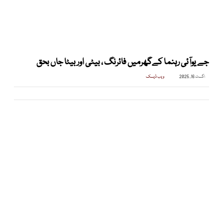
جے یوآئی رہنما کےگھرمیں فائرنگ ، بیٹی اوربیٹا جاں بحق
اگست 16, 2025
ویب ڈیسک