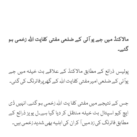
مالاکنڈ میں جے یو آئی کے ضلعی مفتی کفایت اللہ زخمی ہو
گئے۔
پولیس ذرائع کے مطابق مالاکنڈ کے علاقے بٹ خیلہ میں جے
یوآئی کے ضلعی امیر مفتی کفایت اللہ کے گھر پرفائرنگ کی گئی۔
جس کے نتیجے میں مفتی کفا یت اللہ زخمی ہو گئے، انہیں ڈی
ایچ کیو اسپتال بٹ خیلہ منتقل کر دیا گیا ہے۔ل یویز ذرائع کے
مطابق فائرنگ کی زد میں آ کر ان کی اہلیہ بھی شدید زخمی ہیں۔