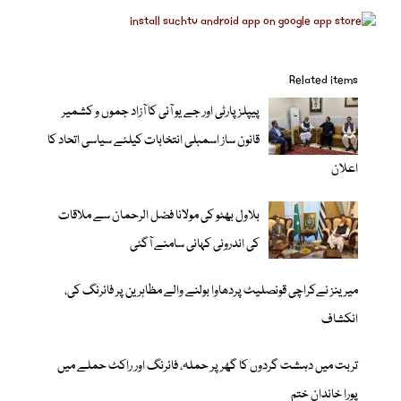
Related items
پیپلزپارٹی اور جے یو آئی کا آزاد جموں و کشمیر
قانون ساز اسمبلی انتخابات کیلئے سیاسی اتحاد کا
اعلان
بلاول بھٹو کی مولانا فضل الرحمان سے ملاقات
کی اندرونی کہانی سامنے آگئی
میرینز نےکراچی قونصلیٹ پردھاوا بولنے والے مظاہرین پر فائرنگ کی،
انکشاف
تربت میں دہشت گردوں کا گھر پر حملہ، فائرنگ اور راکٹ حملے میں
پورا خاندان ختم