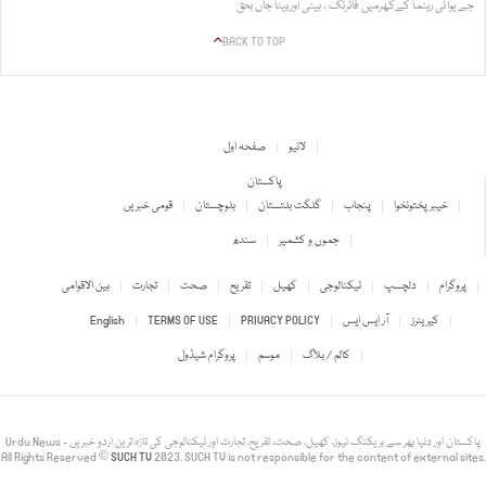
جے یوآئی رہنما کےگھرمیں فائرنگ ، بیٹی اوربیٹا جاں بحق
BACK TO TOP
لائیو
صفحہ اول
پاکستان
خیبر پختونخوا
پنجاب
گلگت بلتستان
بلوچستان
قومی خبریں
جموں و کشمیر
سندھ
پروگرام
دلچسپ
ٹیکنالوجی
کھیل
تفریح
صحت
تجارت
بین الاقوامی
کیریئرز
آر ایس ایس
PRIVACY POLICY
TERMS OF USE
English
کالم / بلاگ
موسم
پروگرام شیڈول
Urdu News - پاکستان اور دنیا بھر سے بریکنگ نیوز، کھیل، صحت، تفریح، تجارت اور ٹیکنالوجی کی تازہ ترین اردو خبریں
All Rights Reserved ©
SUCH TV
2023. SUCH TV is not responsible for the content of external sites.