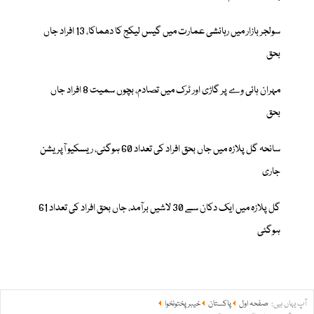
سولجر بازار میں رہائشی عمارت میں گیس لیکج کا دھماکا، 13 افراد جاں
بحق
مہران ہائی وے پر گاڑی اور ٹرک میں تصادم، بچوں سمیت 8 افراد جاں
بحق
سانحہ گل پلازہ میں جاں بحق افراد کی تعداد 60 ہوگئی، ریسکیو آپریشن
جاری
گل پلازہ میں ایک دکان سے 30 لاشیں برآمد، جاں بحق افراد کی تعداد 61
ہوگئی
آپ یہاں ہیں:
صفحہ اول
پاکستان
خیبر پختونخوا