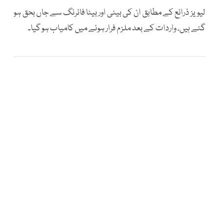
لیویز ذرائع کے مطابق ان کی بیٹی اور بیٹا فائرنگ سے جاں بحق ہو
گئے ہیں، واردات کے بعد ملزم فرار ہونے میں کامیاب ہو گیا۔