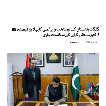
گلگت بلتستان کے نومنتخب وزیراعلیٰ کا پہلا بڑا فیصلہ، 89
ڈاکٹرز مستقل کرنے کے احکامات جاری
جولائی 7, 2026
ویب ڈیسک