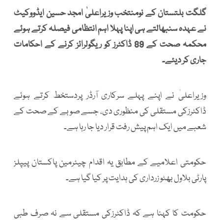
گلگت بلتستان کے نومنتخب وزیراعلیٰ امجد حسین ایڈووکیٹ
نے عہدہ سنبھالتے ہی اپنا پہلا اہم انتظامی فیصلہ کرتے ہوئے
محکمہ صحت کے 89 ڈاکٹرز کو ریگولرائز کرنے کے احکامات
جاری کر دیئے۔
وزیراعلیٰ نے اپنے پہلے سرکاری آرڈر پردستخط کرتے ہوئے
ڈاکٹرزکی مستقلی کی منظوری دی، جسے صوبے کے صحت کے
شعبے میں ایک اہم پیش رفت قرار دیا جا رہا ہے۔
حکومتی اعلامیے کے مطابق یہ اقدام چیئرمین پاکستان پیپلز
پارٹی بلاول بھٹو زرداری کی ہدایت پر کیا گیا ہے۔
حکومت کا کہنا ہے کہ ڈاکٹرزکی مستقلی سے نہ صرف طبی