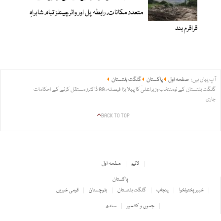
متعدد مکانات، رابطہ پل اور واٹرچینلز تباہ، شاہراہِ
قراقرم بند
آپ یہاں ہیں:
صفحہ اول
پاکستان
گلگت بلتستان
گلگت بلتستان کے نومنتخب وزیراعلیٰ کا پہلا بڑا فیصلہ، 89 ڈاکٹرز مستقل کرنے کے احکامات
جاری
BACK TO TOP
لائیو
صفحہ اول
پاکستان
خیبر پختونخوا
پنجاب
گلگت بلتستان
بلوچستان
قومی خبریں
جموں و کشمیر
سندھ