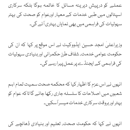
عملے کو درپیش دیرینہ مسائل کا خاتمہ ہوگا بلکہ سرکاری
اسپتالوں میں طبی خدمات کے معیار اورعوام کو صحت کی بہتر
سہولیات کی فراہمی میں بھی نمایاں بہتری آئے گی۔
وزیراعلیٰ امجد حسین ایڈووکیٹ نے اس موقع پر کہا کہ ان کی
حکومت عوامی خدمت، شفاف طرزِ حکمرانی اور بنیادی سہولیات
کی فراہمی کے ایجنڈے پر عمل پیرا رہے گی۔
انہوں نے اس عزم کا اظہار کیا کہ محکمہ صحت سمیت تمام اہم
شعبوں میں اصلاحات کا سلسلہ جاری رکھا جائے گا تاکہ عوام کو
بہتر اور بروقت سرکاری خدمات میسر آسکیں۔
انہوں نے کہا کہ حکومت صحت، تعلیم اور بنیادی ڈھانچے کی