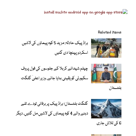
Related items
براڈ پیک حادثہ: مزید 5 کوہ پیماؤں کی لاشیں
اسکردو پہنچا دی گئیں
چہلم شہدائے کربلا کے جلوسوں کی فول پروف
سکیورٹی کو یقینی بنایا جائے، وزیر اعلیٰ گلگت
بلتستان
گلگت بلتستان؛ براڈ پیک پر برفانی تودے تلے
دبنے والے 4 کوہ پیماؤں کی لاشیں مل گئیں، دیگر
6 کی تلاش جاری