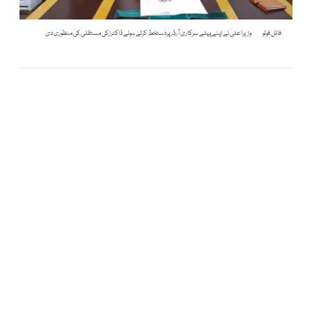
فائل فوٹو
وزیراعلیٰ نے اپنے پہلے سرکاری آرڈر پردستخط کرتے ہوئے ڈاکٹرزکی مستقلی کی منظوری دی