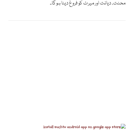
محنت، دیانت اور میرٹ کو فروغ دینا ہو گا۔