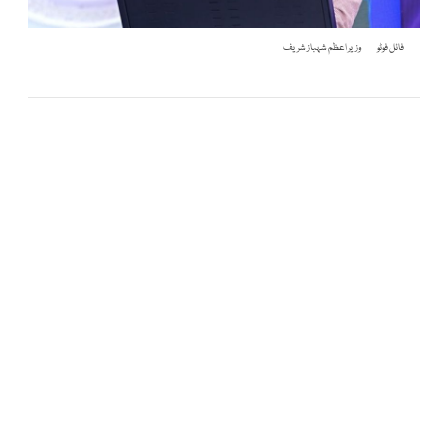
فائل فوٹو
وزیر اعظم شہباز شریف