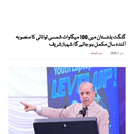
گلگت بلتستان میں 100 میگاواٹ شمسی توانائی کا منصوبہ
آئندہ سال مکمل ہو جائے گا: شہباز شریف
مئی 7, 2026
ویب ڈیسک