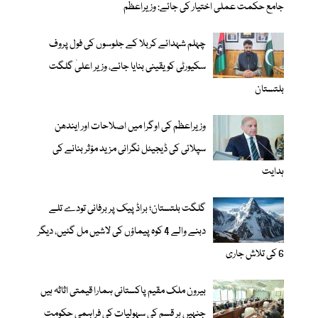
جامع حکمت عملی اختیار کی جائے: وزیراعظم
چہلم شہدائے کربلا کے جلوسوں کی فول پروف
سکیورٹی کو یقینی بنایا جائے، وزیر اعلیٰ گلگت
بلتستان
وزیراعظم کی اوگرا میں اصلاحات اور ایندھن
سپلائی کی ڈیجیٹل نگرانی مزید مؤثر بنانے کی
ہدایت
گلگت بلتستان؛ براڈ پیک پر برفانی تودے تلے
دبنے والے 4 کوہ پیماؤں کی لاشیں مل گئیں، دیگر
6 کی تلاش جاری
بیرون ملک مقیم پاکستانی ہمارا قیمتی اثاثہ ہیں
جنہیں ہر قسم کی سہولیات کی فراہمی حکومت