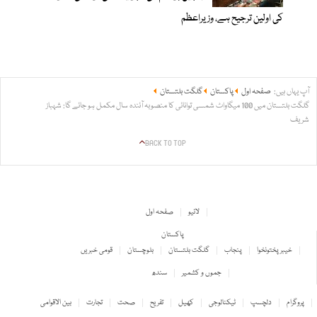
کی اولین ترجیح ہے، وزیراعظم
آپ یہاں ہیں:
صفحہ اول
پاکستان
گلگت بلتستان
گلگت بلتستان میں 100 میگاواٹ شمسی توانائی کا منصوبہ آئندہ سال مکمل ہو جائے گا: شہباز
شریف
BACK TO TOP
لائیو
صفحہ اول
پاکستان
خیبر پختونخوا
پنجاب
گلگت بلتستان
بلوچستان
قومی خبریں
جموں و کشمیر
سندھ
پروگرام
دلچسپ
ٹیکنالوجی
کھیل
تفریح
صحت
تجارت
بین الاقوامی