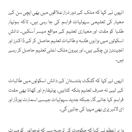
انہوں نے کہا کہ ملک کے دور دراز علاقوں میں بھی ایچی سن کے
معیار کی تعلیمی سہولیات فراہم کی جا رہی ہیں۔ تاکہ ہونہار
طلبا کو مفت اور معیاری تعلیم کے مواقع میسر آسکیں۔ دانش
اسکولوں میں ہزاروں طلبہ و طالبات تعلیم حاصل کر کے ڈاکٹرز اور
انجینئرز بن چکے ہیں۔ اور بیرون ملک اعلیٰ تعلیم حاصل کر رہے
ہیں۔
انہوں نے کہا کہ گلگت بلتستان کے دانش اسکولوں میں طالبات
کے لیے نہ صرف تعلیم بلکہ کتابیں، یونیفارم اور کھانا بھی مفت
فراہم کیا جائے گا۔ جبکہ جدید سہولیات جیسے اسمارٹ بورڈز اور
ای لائبریری بھی مہیا کی جائیں گی۔
وزیر اعظم نے کہا کہ حکومت کی ترجیح ہے کہ نوجوانوں کو میرٹ