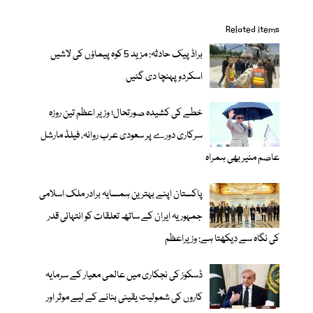
Related items
براڈ پیک حادثہ: مزید 5 کوہ پیماؤں کی لاشیں
اسکردو پہنچا دی گئیں
خطے کی کشیدہ صورتحال؛ وزیر اعظم تین روزہ
سرکاری دورے پر سعودی عرب روانہ، فیلڈ مارشل
عاصم منیر بھی ہمراہ
پاکستان اپنے بہترین ہمسایہ برادر ملک اسلامی
جمہوریہ ایران کے ساتھ تعلقات کو انتہائی قدر
کی نگاہ سے دیکھتا ہے: وزیراعظم
ڈسکوز کی نجکاری میں عالمی معیار کے سرمایہ
کاروں کی شمولیت یقینی بنانے کے لیے موثر اور