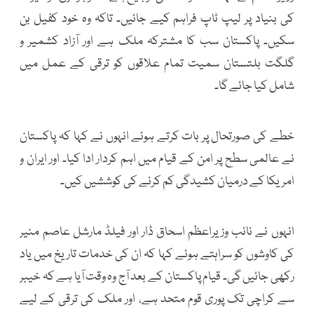
کی بنیاد پر لیپ ٹاپ فراہم کیے جائیں۔ تاکہ وہ خود کفیل بن
سکیں۔ پاکستان سب کا مشترکہ ملک ہے اور آزاد کشمیر و
گلگت بلتستان سمیت تمام علاقوں کو ترقی کے عمل میں
شامل کیا جائے گا۔
خطے کی صورتحال پر بات کرتے ہوئے انہوں نے کہا کہ پاکستان
نے عالمی سطح پر امن کے قیام میں اہم کردار ادا کیا۔ اور ایران و
امریکا کے درمیان کشیدگی کم کرنے کی کوششیں کیں۔
انہوں نے نائب وزیراعظم اسحاق ڈار اور فیلڈ مارشل عاصم منیر
کی کاوشوں کو سراہتے ہوئے کہا کہ ان کی خدمات تاریخ میں یاد
رکھی جائیں گی۔ قیام پاکستان کے بعد آج وہ وقت آیا ہے کہ خیبر
سے کراچی تک پوری قوم متحد ہے، اور ملک کی ترقی کے لیے