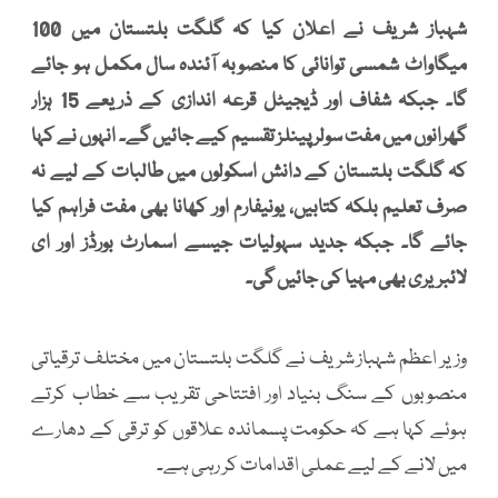
شہباز شریف نے اعلان کیا کہ گلگت بلتستان میں 100
میگاواٹ شمسی توانائی کا منصوبہ آئندہ سال مکمل ہو جائے
گا۔ جبکہ شفاف اور ڈیجیٹل قرعہ اندازی کے ذریعے 15 ہزار
گھرانوں میں مفت سولر پینلز تقسیم کیے جائیں گے۔ انہوں نے کہا
کہ گلگت بلتستان کے دانش اسکولوں میں طالبات کے لیے نہ
صرف تعلیم بلکہ کتابیں، یونیفارم اور کھانا بھی مفت فراہم کیا
جائے گا۔ جبکہ جدید سہولیات جیسے اسمارٹ بورڈز اور ای
لائبریری بھی مہیا کی جائیں گی۔
وزیر اعظم شہباز شریف نے گلگت بلتستان میں مختلف ترقیاتی
منصوبوں کے سنگ بنیاد اور افتتاحی تقریب سے خطاب کرتے
ہوئے کہا ہے کہ حکومت پسماندہ علاقوں کو ترقی کے دھارے
میں لانے کے لیے عملی اقدامات کر رہی ہے۔