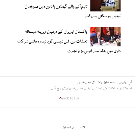
تاہم آنے والے گھنٹوں یا دنوں میں صورتحال
تبدیل ہو سکتی ہے، قطر
پاکستان اورایران کے درمیان دیرینہ دوستانہ
تعلقات ہیں، اس دوستی کوپائیدار معاشی شراکت
داری میں بدلنا ہے: ایرانی وزیر تجارت
آپ یہاں ہیں:
صفحہ اول
پاکستان
قومی خبریں
امریکا ایران مذاکرات کی کوششوں کیلئے محسن نقوی ایران پہنچ گئے
BACK TO TOP
لائیو
صفحہ اول