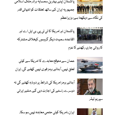
پاکستان اپنے بہترین ہمسایہ برادر ملک اسلامی
جمہوریہ ایران کے ساتھ تعلقات کو انتہائی قدر
کی نگاہ سے دیکھتا ہے: وزیراعظم
پاکستان اور امریکا کا ٹی ٹی پی، بی ایل اے اور
القاعدہ سمیت دیگر گروہوں کیخلاف مشترکہ
کارروائی جاری رکھنے کا عزم
عمان سے متوقع معاہدے کا امریکا سے کوئی
تعلق نہیں، آبنائے ہرمز فوری نہیں کھلے گی، ایران
آبنائے ہرمز امریکا کی شرائط پر دوبارہ کھلے گی نہ
دوسرے راستے کی اجازت دیں گے، مشیر ایرانی
سپریم لیڈر
ایران۔امریکا کوئی حتمی معاہدہ نہیں ہو سکا،