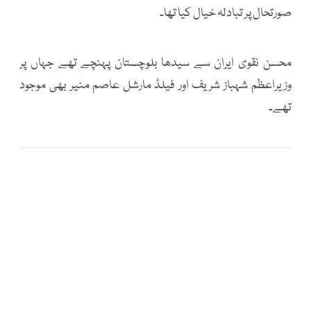
صورتحال پر تبادلہ خیال کیا تھا۔
محسن نقوی ایران سے سیدھا بلوچستان پہنچے تھے جہاں پر
وزیراعظم شہباز شریف اور فیلڈ مارشل عاصم منیر بھی موجود
تھے۔