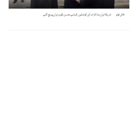
فائل فوٹو
امریکا ایران مذاکرات کی کوششوں کیلئے محسن نقوی ایران پہنچ گئے