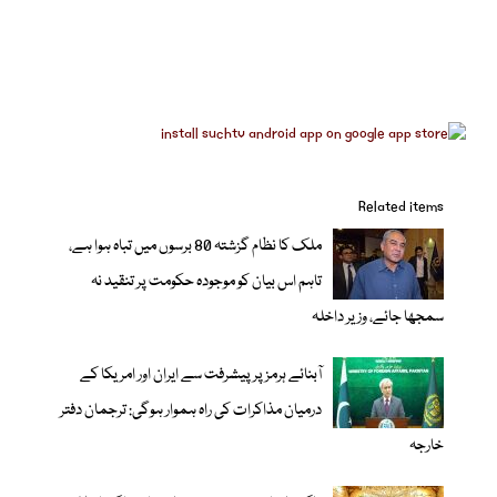
Related items
ملک کا نظام گزشتہ 80 برسوں میں تباہ ہوا ہے،
تاہم اس بیان کو موجودہ حکومت پر تنقید نہ
سمجھا جائے، وزیر داخلہ
آبنائے ہرمز پر پیشرفت سے ایران اور امریکا کے
درمیان مذاکرات کی راہ ہموار ہوگی: ترجمان دفتر
خارجہ