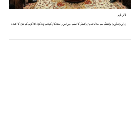
فائل فوٹو
ایرانی وفدکی وزیراعظم سے ملاقات، وزیراعظم کا خطے میں امن و استحکام کیلئے اپناکردار ادا کرنےکے عزم کا اعادہ