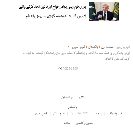
پوری قوم اپنی بہادر افواج اور قانون نافذ کرنے والے
اداروں کے شانہ بشانہ کھڑی ہے، وزیراعظم
آپ یہاں ہیں:
صفحہ اول
پاکستان
قومی خبریں
ایرانی وفدکی وزیراعظم سے ملاقات، وزیراعظم کا خطے میں امن و استحکام کیلئے اپناکردار ادا
کرنےکے عزم کا اعادہ
BACK TO TOP
لائیو
صفحہ اول
پاکستان
خیبر پختونخوا
پنجاب
گلگت بلتستان
بلوچستان
قومی خبریں
جموں و کشمیر
سندھ