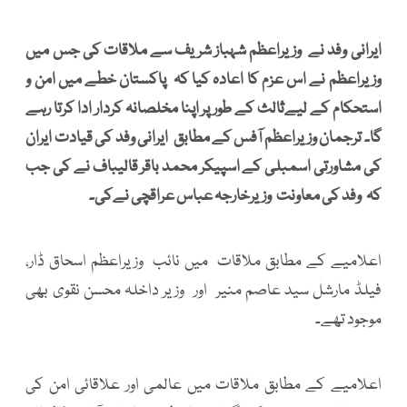
ایرانی وفد نے وزیراعظم شہباز شریف سے ملاقات کی جس میں
وزیراعظم نے اس عزم کا اعادہ کیا کہ پاکستان خطے میں امن و
استحکام کے لیےثالث کے طور پر اپنا مخلصانہ کردار ادا کرتا رہے
گا۔ ترجمان وزیراعظم آفس کے مطابق ایرانی وفد کی قیادت ایران
کی مشاورتی اسمبلی کے اسپیکر محمد باقر قالیباف نے کی جب
کہ وفد کی معاونت وزیرخارجہ عباس عراقچی نےکی۔
اعلامیے کے مطابق ملاقات میں نائب وزیراعظم اسحاق ڈار،
فیلڈ مارشل سید عاصم منیر اور وزیر داخلہ محسن نقوی بھی
موجود تھے۔
اعلامیے کے مطابق ملاقات میں عالمی اور علاقائی امن کی