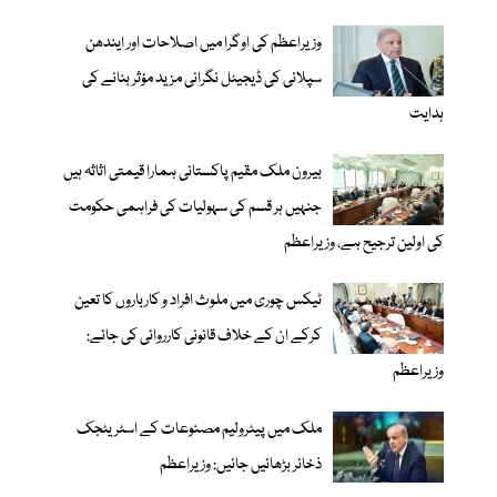
وزیراعظم کی اوگرا میں اصلاحات اور ایندھن
سپلائی کی ڈیجیٹل نگرانی مزید مؤثر بنانے کی
ہدایت
بیرون ملک مقیم پاکستانی ہمارا قیمتی اثاثہ ہیں
جنہیں ہر قسم کی سہولیات کی فراہمی حکومت
کی اولین ترجیح ہے، وزیراعظم
ٹیکس چوری میں ملوث افراد و کارباروں کا تعین
کرکے ان کے خلاف قانونی کارروائی کی جائے:
وزیراعظم
ملک میں پیٹرولیم مصنوعات کے اسٹریٹجک
ذخائر بڑھائیں جائیں: وزیراعظم