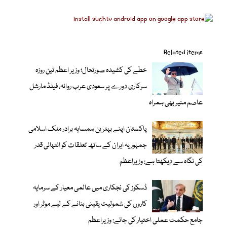
Related items
خطے کی کشیدہ صورتحال؛ وزیر اعظم تین روزہ
سرکاری دورے پر سعودی عرب روانہ، فیلڈ مارشل
عاصم منیر بھی ہمراہ
پاکستان اپنے بہترین ہمسایہ برادر ملک اسلامی
جمہوریہ ایران کے ساتھ تعلقات کو انتہائی قدر
کی نگاہ سے دیکھتا ہے: وزیراعظم
ڈسکوز کی نجکاری میں عالمی معیار کے سرمایہ
کاروں کی شمولیت یقینی بنانے کے لیے موثر اور
جامع حکمت عملی اختیار کی جائے: وزیراعظم