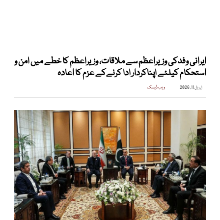
ایرانی وفدکی وزیراعظم سے ملاقات، وزیراعظم کا خطے میں امن و
استحکام کیلئے اپناکردار ادا کرنےکے عزم کا اعادہ
اپریل 11, 2026
ویب ڈیسک