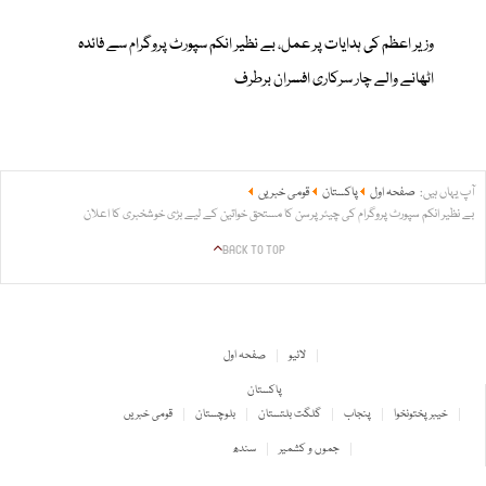
وزیر اعظم کی ہدایات پر عمل، بے نظیر انکم سپورٹ پروگرام سے فائدہ
اٹھانے والے چار سرکاری افسران برطرف
آپ یہاں ہیں:
صفحہ اول
پاکستان
قومی خبریں
بے نظیر انکم سپورٹ پروگرام کی چیئرپرسن کا مستحق خواتین کے لیے بڑی خوشخبری کا اعلان
BACK TO TOP
لائیو
صفحہ اول
پاکستان
خیبر پختونخوا
پنجاب
گلگت بلتستان
بلوچستان
قومی خبریں
جموں و کشمیر
سندھ