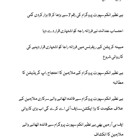
بے نظیر انکم سپورٹ پروگرام کی رقم 7 سے بڑھا کر 9 ہزار کردی گئی
احتساب عدالت نے فرزانہ راجہ کو اشتہاری قرار دے دیا
مبینہ کرپشن کے ریفرنس میں فرزانہ راجا کو اشتہاری قرار دینے کی
کارروائی شروع
بے نظیر انکم سپورٹ پروگرام کے ملازمین کا احتجاج ،اپ گریڈیشن کا
مطالبہ
بے نظیر انکم سپورٹ پروگرام سے فائدہ اٹھانے والے سرکاری ملازمین کے
خلاف حکومت کا بڑا ایکشن۔۔۔ایف آئی اے کرے گی اب بڑی کاروائی
ایف بی آر میں بھی بے نظیر انکم سپورٹ پروگرام سے فائدہ اٹھانے والے
ملازمین کا انکشاف