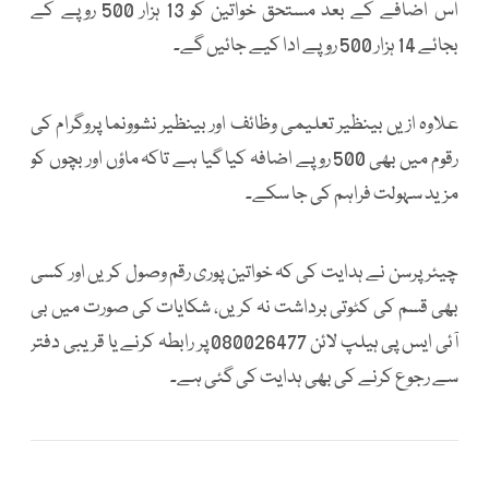
اس اضافے کے بعد مستحق خواتین کو 13 ہزار 500 روپے کے
بجائے 14 ہزار 500 روپے ادا کیے جائیں گے۔
علاوہ ازیں بینظیر تعلیمی وظائف اور بینظیر نشوونما پروگرام کی
رقوم میں بھی 500 روپے اضافہ کیا گیا ہے تاکہ ماؤں اور بچوں کو
مزید سہولت فراہم کی جا سکے۔
چیئرپرسن نے ہدایت کی کہ خواتین پوری رقم وصول کریں اور کسی
بھی قسم کی کٹوتی برداشت نہ کریں، شکایات کی صورت میں بی
آئی ایس پی ہیلپ لائن 080026477 پر رابطہ کرنے یا قریبی دفتر
سے رجوع کرنے کی بھی ہدایت کی گئی ہے۔