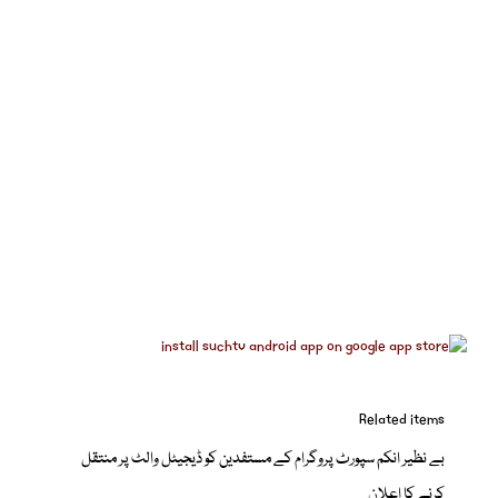
Related items
بے نظیر انکم سپورٹ پروگرام کے مستفدین کو ڈیجیٹل والٹ پر منتقل
کرنے کا اعلان