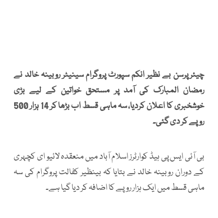
چیئرپرسن بے نظیر انکم سپورٹ پروگرام سینیٹر روبینہ خالد نے
رمضان المبارک کی آمد پر مستحق خواتین کے لیے بڑی
خوشخبری کا اعلان کردیا، سہ ماہی قسط اب بڑھا کر 14 ہزار 500
روپے کر دی گئی۔
بی آئی ایس پی ہیڈ کوارٹرز اسلام آباد میں منعقدہ لائیو ای کچہری
کے دوران روبینہ خالد نے بتایا کہ بینظیر کفالت پروگرام کی سہ
ماہی قسط میں ایک ہزار روپے کا اضافہ کر دیا گیا ہے۔