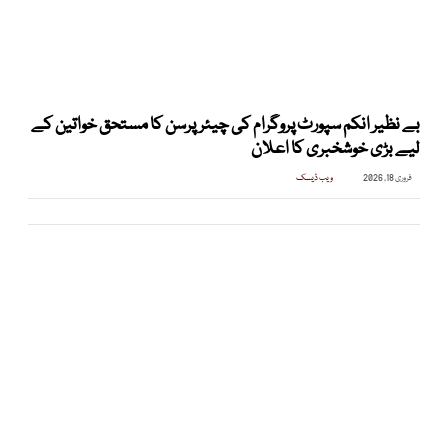
بے نظیر انکم سپورٹ پروگرام کی چیئرپرسن کا مستحق خواتین کے
لیے بڑی خوشخبری کا اعلان
فروری 18, 2026
ویب ڈیسک