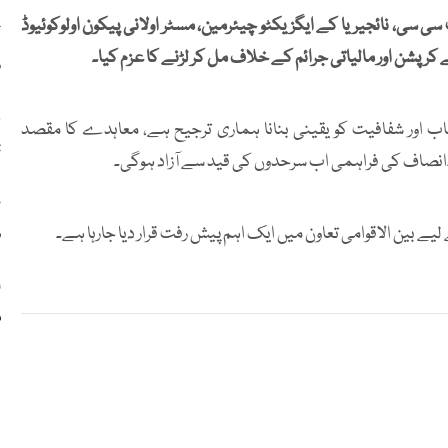
ی سی، نائجیریا کے ایگزیکٹو چیئرمین، مسٹر اولانی پیکون اولوکوئیوڈ
ک
رپشن اور مالیاتی جرائم کے خلاف مل کر لڑنے کا عزم کیا۔
د
اب اور شفافیت کو یقینی بنانا ہماری ترجیح ہے، معاہدے کا مقصد
ٹ
 ہے۔انصاف کی فراہمی اب سرحدوں کی قید سے آزاد ہوگی۔
ن
 بین الاقوامی تعاون میں ایک اہم پیش رفت قرار دیا جارہا ہے۔
ر
ا
م