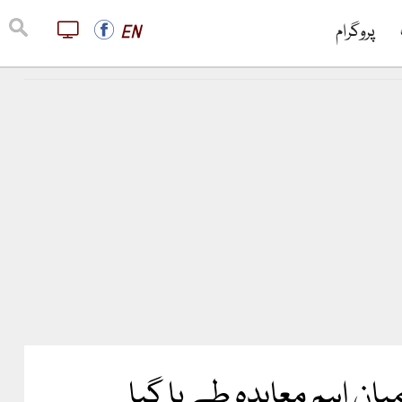
پروگرام
EN
ان اہم معاہدہ طے پا گیا