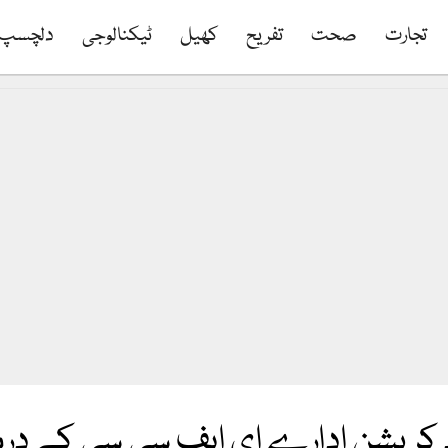
تجارت
صحت
تفریح
کھیل
ٹیکنالوجی
دلچسپ
ادِ کرپشن ادارے ای ایف سی سی کے درمی