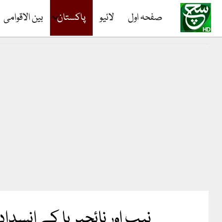
صفحہ اول
لائیو
پاکستان
بین الاقوامی
نیب اور نائجیریا کے انسد