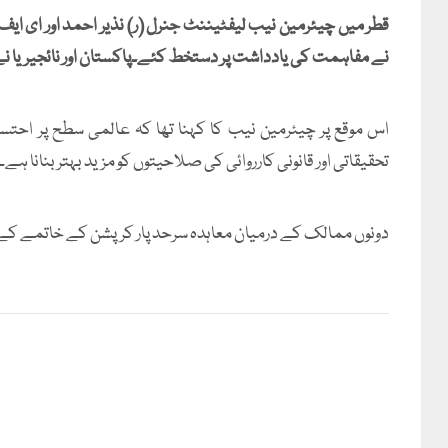
قطر میں چیئرمین نیب لیفٹیننٹ جنرل (ر) نذیر احمد اور ای ایف س
نے مفاہمت کی یادداشت پر دستخط کئے۔پاکستان اور نائجیریا نے ک
اس موقع پر چیئرمین نیب کا کہنا تھا کہ عالمی سطح پر احتس
تحقیقاتی اور قانونی کارروائی کی صلاحیتوں کو مزید بہتر بنانا
دونوں ممالک کے درمیان معاہدہ سرحد پار کرپشن کے خاتمے کے لیے