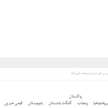
سی سی کے درمیان اہم معاہدہ طے پا گیا
پاکستان
 پختونخوا
پنجاب
گلگت بلتستان
بلوچستان
قومی خبریں