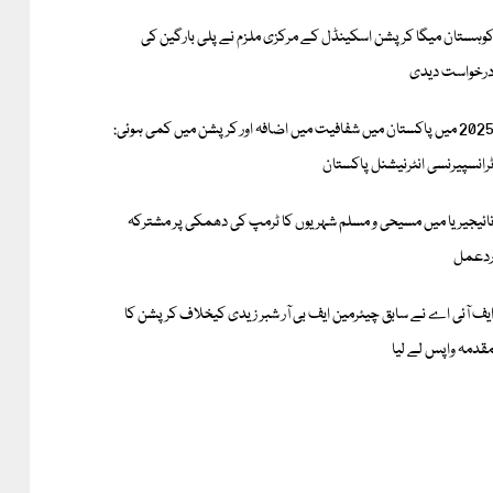
وہستان میگا کرپشن اسکینڈل کے مرکزی ملزم نے پلی بارگین کی
رخواست دیدی
2025 میں پاکستان میں شفافیت میں اضافہ اور کرپشن میں کمی ہوئی:
رانسپیرنسی انٹرنیشنل پاکستان
ائیجیریا میں مسیحی و مسلم شہریوں کا ٹرمپ کی دھمکی پر مشترکہ
دعمل
یف آئی اے نے سابق چیئرمین ایف بی آر شبر زیدی کیخلاف کرپشن کا
قدمہ واپس لے لیا