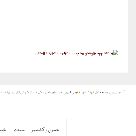
آپ یہاں ہیں:
صفحہ اول
پاکستان
قومی خبریں
نیب اور نائجیریا کے انسدادِ کرپشن ادارے ای ایف 
جموں و کشمیر
سندھ
خیبر