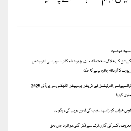
Related item
رپشن کے خلاف سخت اقدامات، وزیراعظم کا ٹرانسپیرنسی انٹرنیشنل
پورٹ کا آزادانہ جائزہ لینے کا حکم
ٹرانسپیرنسی انٹرنیشنل نے کرپشن پرسیپشن انڈیکس سی پی آئی 2025
اری کردیا
ومی خزانے کو بڑا سہارا، نیب کی اربوں روپے کی ریکوری
عروف باکسر کی گاڑی ٹرک سے ٹکرا گئی،دو افراد جاں بحق