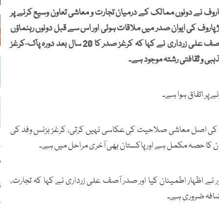
ف نے دونوں ممالک کے درمیان تجارت و معاشی تعاون وسیع کرنے پر
روف کی ایوان صدر میں ملاقات ہوئی اور اس سے قبل دونوں رہنماؤں
کے درمیان مختصر ون آن ون گفتگو بھی ہوئی۔ صدر مملکت آصف علی زرداری نے کہا کہ کرغز صدر کا 20 سال بعد دورہ پاک-کرغز
ذہبی و ثقافتی رشتہ موجود ہے۔
ے پر اتفاق ہوا ہے۔
 کی اصل معاشی صلاحیت کی عکاسی نہیں کرتی، کرغز بزنس وفد کی
ص
م
ر نے اظہار اطمینان کیا اور صدر آصف علی زرداری نے کہا کہ تجارت،
ق
اضافہ ضروری ہے۔
ہ