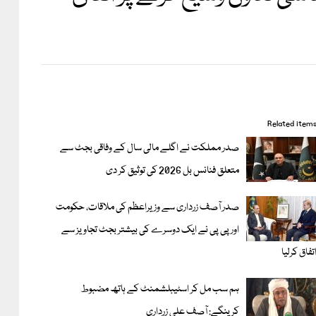
Related item
صدر مملکت نے اگلے مالی سال کے وفاقی بجٹ سے
متعلق فنانس بل 2026 کی توثیق کر دی
صدر آصف زرداری سے وزیراعظم کی ملاقات، حکومت
اور پی پی نے ایک دوسرے کی بیشتر بجٹ تجاویز سے
تفاق کرلیا
ہم سب مل کر اسٹیبلشمنٹ کے ہاتھ مضبوط
کرینگے: آصف علی زرداری