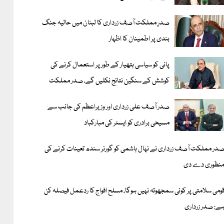
صدرِ مملکت آصف زرداری کا لبنان میں حالیہ جنگ
بندی پر اطمینان کا اظہار
پانی کو سیاسی ہتھیار کے طور پر استعمال کرنے کی
کوشش کے سنگین نتائج نکلیں گے، صدر مملکت
صدر آصف علی زرداری اور وزیراعظم کی جانب سے
مسیحی برادری کو ایسٹر کی مبارکباد
در مملکت آصف زرداری نے نہال ہاشمی کو گورنر سندھ تعینات کرنے کی
نظوری دے دی
ومی سلامتی پر کوئی سمجھوتہ نہیں ہوگا، مسلح افواج کا ردعمل فیصلہ کن
ے: صدر زرداری