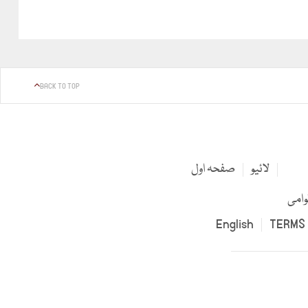
BACK TO TOP
لائیو
صفحہ اول
وامی
English
TERMS 