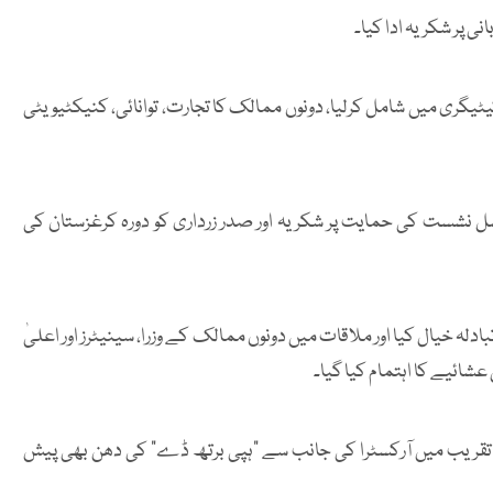
ی پر شکریہ ادا کیا۔
کیٹیگری میں شامل کرلیا، دونوں ممالک کا تجارت، توانائی، کنیکٹیویٹی
ل نشست کی حمایت پر شکریہ اور صدر زرداری کو دورہ کرغزستان کی
ہ خیال کیا اور ملاقات میں دونوں ممالک کے وزرا، سینیٹرز اور اعلیٰ
شائیے کا اہتمام کیا گیا۔
 تقریب میں آرکسٹرا کی جانب سے "ہپی برتھ ڈے" کی دھن بھی پیش