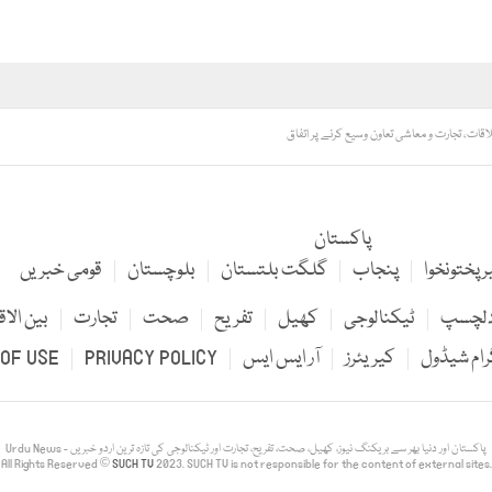
 تجارت و معاشی تعاون وسیع کرنے پر اتفاق
پاکستان
 پختونخوا
پنجاب
گلگت بلتستان
بلوچستان
قومی خبریں
لچسپ
ٹیکنالوجی
کھیل
تفریح
صحت
تجارت
بین الاق
رام شیڈول
کیریئرز
آر ایس ایس
PRIVACY POLICY
OF USE
Urdu News - پاکستان اور دنیا بھر سے بریکنگ نیوز، کھیل، صحت، تفریح، تجارت اور ٹیکنالوجی کی تازہ ترین اردو خبریں
All Rights Reserved ©
SUCH TV
2023. SUCH TV is not responsible for the content of external sites.