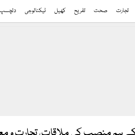
تجارت
صحت
تفریح
کھیل
ٹیکنالوجی
دلچسپ
م منصب کی ملاقات، تجارت و معاشی 