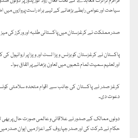
قراقرم ٹرانزٹ معاہدے کے تحت فعال روڈ کوریڈور پر دونوں صدو
سیاحت اور عوامی رابطے بڑھانے کے لیے براہ راست پروازوں میں 
صدر مملکت نے کرغزستان میں پاکستانی طلبہ اور ورکرز کی میزبان
پاکستان نے کرغزستان کو بزنس ویزا لسٹ اور ویزا پر اروائیول کی 
اور تعلیم سمیت تمام شعبوں میں تعاون بڑھانے پر اتفاق ہوا۔
کرغز صدر نے پاکستان کی جانب سے اقوام متحدہ سلامتی کونس
دعوت دی۔
دونوں ممالک کے صدور نے علاقائی و عالمی صورت حال پر بھی تبادل
حکام نے شرکت کی اور صدر جپاروف کے اعزاز میں ایوان صدر میں ع