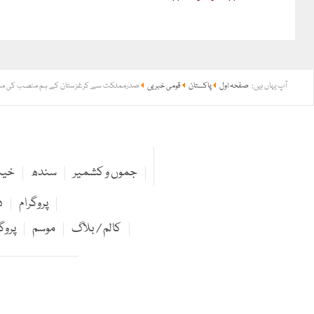
آپ یہاں ہیں:
صفحہ اول
پاکستان
قومی خبریں
صدرمملکت سے کرغزستان کے ہم منصب کی ملاقات،
جموں و کشمیر
سندھ
خیبر
پروگرام
د
کالم / بلاگ
موسم
پروگ