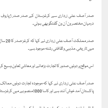
صدر آصف علی زرداری سے کرغزستان کے صدر صدر ژپاروف کی 
درمیان مختصر ون آن ون گفتگو بھی ہوئی۔
صدر ممل
میں تاریخی، مذہبی و ثقافتی رشتہ موجود ہے۔
اس موقع پر دونوں صدور کا تجارت بڑھانے اور معاشی تعاون وسیع کرن
صدر آصف علی زرداری نے کہا کہ موجودہ تجارت دونوں ممالک
پاکستان آمد خوش آئند ہے اور کاسا 1000منصوبے میں کرغزستان کا حصہ مکمل ہے اور پاکستان بھی آخری مراحل میں ہے۔