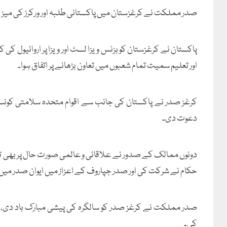
صدر مملکت نے کرغزستان میں پاکستانی طلبہ اور ورکرز کی میزبان
پاکستان نے کرغزستان کو بزنس ویزا لسٹ اور ویزا پر اروائیول کی 
اور تعلیم سمیت تمام شعبوں میں تعاون بڑھانے پر اتفاق ہوا۔
کرغز صدر نے پاکستان کی جانب سے اقوام متحدہ سلامتی کونس
دعوت دی۔
دونوں ممالک کے صدور نے علاقائی و عالمی صورت حال پر بھی تبادل
حکام نے شرکت کی اور صدر جپاروف کے اعزاز میں ایوان صدر میں ع
صدر مملکت نے کرغز صدر کو سالگرہ کی پیشی مبارک باد دی،
کی۔