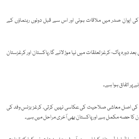
ایوان صدر میں ملاقات ہوئی اور اس سے قبل دونوں رہنماؤں کے
کت آصف علی زرداری نے کہا کہ کرغز صدر کا 20 سال بعد دورہ پاک-کرغز تعلقات میں نیا موڑ لائے گا، پاکستان اور کرغزستان
ے پر اتفاق ہوا ہے۔
 کی اصل معاشی صلاحیت کی عکاسی نہیں کرتی، کرغز بزنس وفد کی