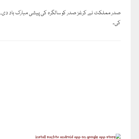
صدر مملکت نے کرغز صدر کو سالگرہ کی پیشی مبارک باد دی،
کی۔