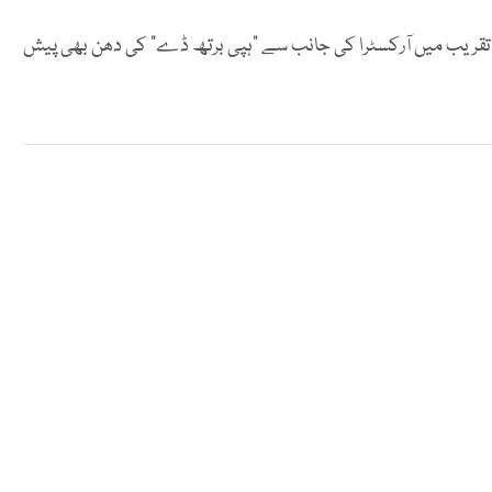
 تقریب میں آرکسٹرا کی جانب سے "ہپی برتھ ڈے" کی دھن بھی پیش