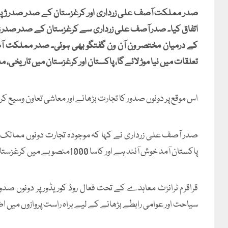
صدر مملکت آصف علی زرداری اور کرغزستان کے صدر صدر ژپارو
اتفاق کیا۔ صدر آصف علی زرداری سے کرغزستان کے صدر صدر ژپا
تعلقات میں نیا موڑ لائے گا، پاکستان اور کرغزستان میں تاریخی، م
اس موقع پر دونوں صدور کا تجارت بڑھانے اور معاشی تعاون وسیع کرن
صدر آصف علی زرداری نے کہا کہ موجودہ تجارت دونوں ممالک
پاکستان آمد خوش آئند ہے اور کاسا 1000منصوبے میں کرغزستان کا حصہ مکمل ہے اور پاکستان بھی آخری مراحل میں ہے۔
قراقرم ٹرانزٹ معاہدے کے تحت فعال روڈ کوریڈور پر دونوں صدو
سیاحت اور عوامی رابطے بڑھانے کے لیے براہ راست پروازوں میں 