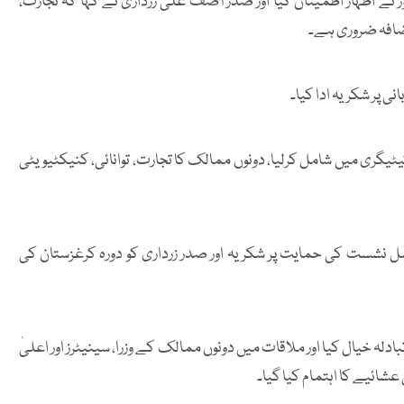
ر نے اظہار اطمینان کیا اور صدر آصف علی زرداری نے کہا کہ تجارت،
اضافہ ضروری ہے۔
ی پر شکریہ ادا کیا۔
کیٹیگری میں شامل کرلیا، دونوں ممالک کا تجارت، توانائی، کنیکٹیویٹی
ل نشست کی حمایت پر شکریہ اور صدر زرداری کو دورہ کرغزستان کی
ہ خیال کیا اور ملاقات میں دونوں ممالک کے وزرا، سینیٹرز اور اعلیٰ
شائیے کا اہتمام کیا گیا۔