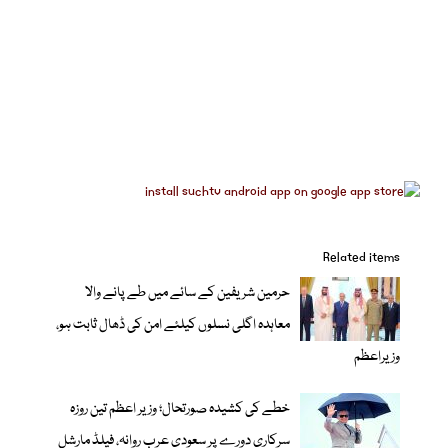
Related items
حرمین شریفین کے سائے میں طے پانے والا
معاہدہ اگلی نسلوں کیلئے امن کی ڈھال ثابت ہو،
وزیراعظم
خطے کی کشیدہ صورتحال؛ وزیر اعظم تین روزہ
سرکاری دورے پر سعودی عرب روانہ، فیلڈ مارشل