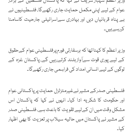
وزیر اعظم شہباز شریف نے کہا کہ پاکستان فلسطین کے برادر
عوام کے لیے اپنی مکمل حمایت جاری رکھےگا، فلسطینیوں نے
بے پناہ قربانیاں دیں اور بہادری سےاسرائیلی جارحیت کاسامنا
کررہےہیں۔
وزیر اعظم کا کہنا تھا کہ ہرسفارتی فورم پرفلسطینی عوام کےحقوق
کے لیے پوری قوت سےآوازبلند کرتےرہیں گے، پاکستان غزہ کے
لوگوں کے لیے انسانی امداد کی فراہمی جاری رکھےگا۔
فلسطینی صدرکے مشیر نےغیرمتزلزل حمایت پرپاکستانی عوام
اور حکومت کا شکریہ ادا کیا۔ انہوں نے کہا کہ پاکستان اس
مشکل وقت میں ان کےلیے تقویت کا باعث ہے، فلسطینی صدر
کے مشیر نے پاکستان میں حالیہ سیلاب پر تعزیت کا بھی اظہار
کیا۔