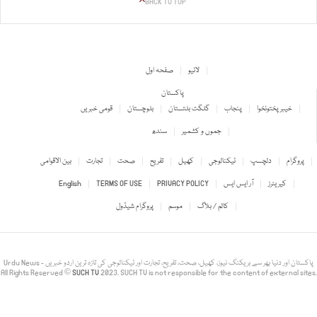
BACK TO TOP
لائیو
صفحہ اول
پاکستان
خیبر پختونخوا
پنجاب
گلگت بلتستان
بلوچستان
قومی خبریں
جموں و کشمیر
سندھ
پروگرام
دلچسپ
ٹیکنالوجی
کھیل
تفریح
صحت
تجارت
بین الاقوامی
کیریئرز
آر ایس ایس
PRIVACY POLICY
TERMS OF USE
English
کالم / بلاگ
موسم
پروگرام شیڈول
Urdu News - پاکستان اور دنیا بھر سے بریکنگ نیوز، کھیل، صحت، تفریح، تجارت اور ٹیکنالوجی کی تازہ ترین اردو خبریں
All Rights Reserved ©
SUCH TV
2023. SUCH TV is not responsible for the content of external sites.