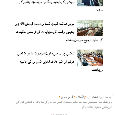
سپلائی کی ڈیجیٹل نگرانی مزید مؤثر بنانے کی
ہدایت
بیرون ملک مقیم پاکستانی ہمارا قیمتی اثاثہ ہیں
جنہیں ہر قسم کی سہولیات کی فراہمی حکومت
کی اولین ترجیح ہے، وزیراعظم
ٹیکس چوری میں ملوث افراد و کارباروں کا تعین
کرکے ان کے خلاف قانونی کارروائی کی جائے:
وزیراعظم
آپ یہاں ہیں:
صفحہ اول
پاکستان
قومی خبریں
وزیراعظم سے فلسطینی صدرکے مشیر اورمسجد اقصیٰ کے امام کی ملاقات ، پاکستانی عوام کی
غیرمتزلزل حمایت کا اعادہ کیا