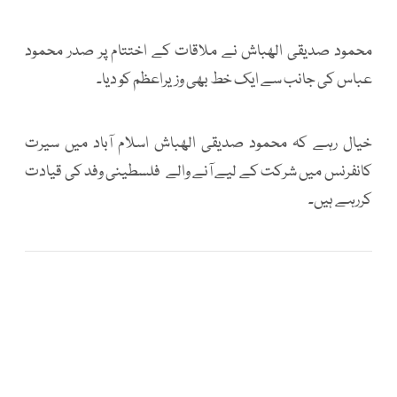
محمود صدیقی الھباش نے ملاقات کے اختتام پر صدر محمود
عباس کی جانب سے ایک خط بھی وزیراعظم کو دیا۔
خیال رہے کہ محمود صدیقی الھباش اسلام آباد میں سیرت
کانفرنس میں شرکت کے لیے آنے والے فلسطینی وفد کی قیادت
کررہے ہیں۔