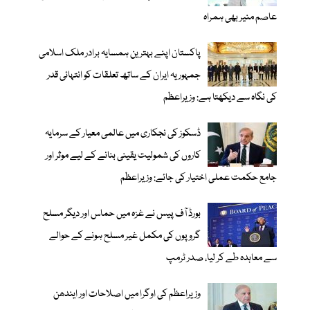
عاصم منیر بھی ہمراہ
پاکستان اپنے بہترین ہمسایہ برادر ملک اسلامی
جمہوریہ ایران کے ساتھ تعلقات کو انتہائی قدر
کی نگاہ سے دیکھتا ہے: وزیراعظم
ڈسکوز کی نجکاری میں عالمی معیار کے سرمایہ
کاروں کی شمولیت یقینی بنانے کے لیے موثر اور
جامع حکمت عملی اختیار کی جائے: وزیراعظم
بورڈ آف پیس نے غزہ میں حماس اور دیگر مسلح
گروپوں کی مکمل غیر مسلح ہونے کے حوالے
سے معاہدہ طے کر لیا، صدر ٹرمپ
وزیراعظم کی اوگرا میں اصلاحات اور ایندھن