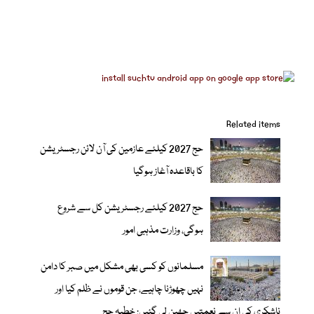
Related items
حج 2027 کیلئے عازمین کی آن لائن رجسٹریشن
کا باقاعدہ آغاز ہوگیا
حج 2027 کیلئے رجسٹریشن کل سے شروع
ہوگی، وزارت مذہبی امور
مسلمانوں کو کسی بھی مشکل میں صبر کا دامن
نہیں چھوڑنا چاہیے، جن قوموں نے ظلم کیا اور
ناشکری کی ان سے نعمتیں چھین لی گئیں: خطبہ حج