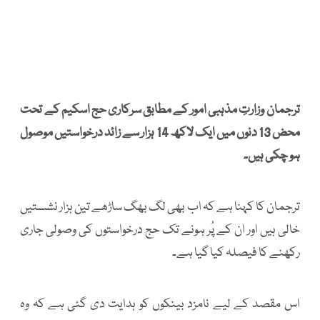
ترجمان وزارتِ مذہبی امور کے مطابق سرکاری حج اسکیم کے تحت
محض 13 دنوں میں ایک لاکھ 14 ہزار سے زائد درخواستیں موصول
ہو چکی ہیں۔
ترجمان کا کہنا ہے کہ اب بھی لگ بھگ ساڑھے تین ہزار نشستیں
خالی ہیں اور ان کے پُر ہونے تک حج درخواستوں کی وصولی جاری
رکھنے کا فیصلہ کیا گیا ہے۔
اس مقصد کے لیے نامزد بینکوں کو ہدایت دی گئی ہے کہ وہ