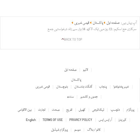
آپ یہاں ہیں:
صفحہ اول
پاکستان
قومی خبریں
سرکاری حج اسکیم : 13 روز میں ایک لاکھ 14 ہزار سے زائد درخواستیں جمع
BACK TO TOP
لائیو
صفحہ اول
پاکستان
خیبر پختونخوا
پنجاب
گلگت بلتستان
بلوچستان
قومی خبریں
جموں و کشمیر
سندھ
پروگرام
دلچسپ
ٹیکنالوجی
کھیل
تفریح
صحت
تجارت
بین الاقوامی
کیریئرز
آر ایس ایس
PRIVACY POLICY
TERMS OF USE
English
کالم / بلاگ
موسم
پروگرام شیڈول