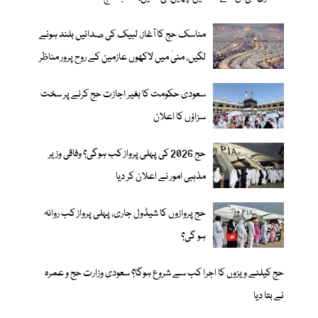
مناسک حج کا آغاز، لبیک کی صدائیں بلند ہونے
لگیں، منیٰ میں لاکھوں عازمین کے روح پرور مناظر
سعودی حکومت کا بغیر اجازت حج کرنے پر سخت
سزاؤں کا اعلان
حج 2026 کی پہلی پرواز کب ہوگی؟ وفاقی وزیر
مذہبی امور نے اعلان کر دیا
حج پروازوں کا شیڈول جاری، پہلی پرواز کب روانہ
ہو گی؟
حج کیلئے ویزوں کا اجرا کب سے شروع ہوگا؟ سعودی وزارت حج و عمرہ
نے بتا دیا