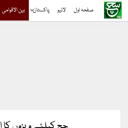
صفحہ اول
لائیو
پاکستان
بین الاقوامی
حج کیلئے ویزوں کا ا