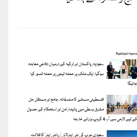
Related item
سعودیہ، پاکستان اور ترکیہ کے درمیان دفاعی معاہدہ
ہوگیا، ایک ملک پر حملہ تینوں پر حملہ تصور کیا
ائیگا
فلسطینی مسئلے کا منصفانہ، جامع اور مستقل حل
مشرق وسطیٰ میں پائیدار امن اور استحکام کے حصول
ے لیے لازمی ہے، آر-4 گروپ وزرائے خارجہ
سعودی عرب کی نئی ایئرلائن ‘ریاض ایئر’ کا فلائٹ