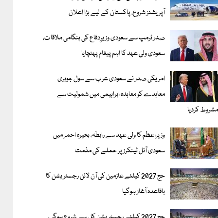
آپریشنز شروع، پاکستان کے لیے بڑا اعلان
صدر ٹرمپ سے سعودی وزیرِدفاع کی ہنگامی ملاقات،
سعودی ولی عہد کا اہم پیغام پہنچایا
امریکی صدر نے سعودی عرب سے سول جوہری
معاہدے کو معاہدہ ابراہیمی میں شمولیت سے
شروط کردیا
وزیراعظم کا ولی عہد سے رابطہ، بحیرہ احمر میں
سعودی آئل ٹینکرز پر حملے کی مذمت
حج 2027 کیلئے عازمین کی آن لائن رجسٹریشن کا
باقاعدہ آغاز ہوگیا
حج 2027 کیلئے رجسٹریشن کل سے شروع ہوگی،