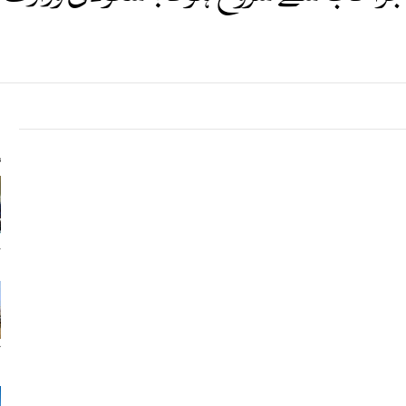
s
ج
ک