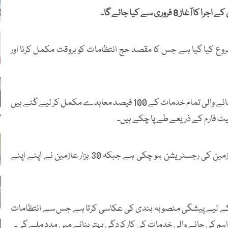
وع کیا گیا ہے جس کا مقصد حج انتظامات کو بروقت مکمل کرنا اور
وزارت نے بتایا کہ بیرونِ ملک سے آنے والے عازمین کو فراہم کی جانے والی تمام خدمات کے 100 فیصد معاہدے مکمل کر لیے گئے ہیں
م
 فارم کے ذریعے طے پا چکے ہیں۔
سعودی وزارتِ حج و عمرہ کے مطابق اب تک 7 لاکھ 50 ہزار عازمین کی رجسٹریشن ہو چکی ہے جبکہ 30 ہزار عازمین نے اپنے اپنے
حج کے لیے پیشگی منصوبہ بندی کی عکاسی کرتا ہے جس سے انتظامات
 فراہم کی جانے والی خدمات کی کارکردگی بہتر بنانے میں مدد ملے گی۔