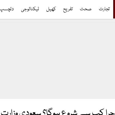
تجارت
صحت
تفریح
کھیل
ٹیکنالوجی
دلچسپ
جرا کب سے شروع ہوگا؟ سعودی وزارت حج