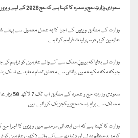
سعودی وزارتِ حج و عمرہ کا کہنا ہے کہ حج 2026 کے لیے ویزوں کے اجرا کا آغاز 8 فروری سے کیا جائے گا۔
وزارت کے مطابق ویزوں کے اجرا کا یہ عمل معمول سے پہلے شر
عازمین کو بہتر سہولیات فراہم کرنا ہے۔
جبکہ مکہ مکرمہ میں رہائش سے متعلق تمام معاہدے نسک پلیٹ
ممالک سے براہِ راست حج پیکجز بک کروالیے ہیں۔
وزارت کا کہنا ہے کہ اس ابتدائی مرحلے میں ویزوں کا اجرا 
کو مزید منظم بنانے اور دنیا بھر سے آنے والے لاکھوں عازمین کو