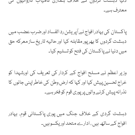
دنیا دہشت گردوں کے خلاف ہماری کامیاب کاروائیوں کی
معترف ہے۔
پاکستان کی بہادر افواج نے آپریشن رد الفساد اور ضرب عضب میں
دہشت گردوں کا بھرپور مقابلہ کیا اور حالیہ تاریخ ساز معرکہ حق
میں دنیا نے پاکستان کی فتح کو تسلیم کیا۔
وزیر اعظم نے مسلح افواج کے کردار کی تعریف کی اورشہدا کو
خراج تحسین پیش کیا اور کہا کہ ارض وطن کی خاطر اپنی جانوں کا
نذرانہ پیش کرنے والوں پرپوری قوم کو فخر ہے۔
دہشت گردی کے خلاف جنگ میں پوری پاکستانی قوم، بہادر
افواج کے ساتھ ہیں ، ادارے متحد اور یکسو ہیں۔