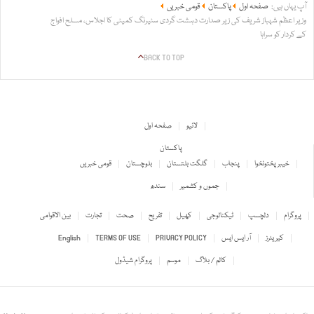
آپ یہاں ہیں:
صفحہ اول
پاکستان
قومی خبریں
وزیر اعظم شہباز شریف کی زیر صدارت دہشت گردی سٹیرنگ کمیٹی کا اجلاس، مسلح افواج
کے کردار کو سراہا
BACK TO TOP
لائیو
صفحہ اول
پاکستان
خیبر پختونخوا
پنجاب
گلگت بلتستان
بلوچستان
قومی خبریں
جموں و کشمیر
سندھ
پروگرام
دلچسپ
ٹیکنالوجی
کھیل
تفریح
صحت
تجارت
بین الاقوامی
کیریئرز
آر ایس ایس
PRIVACY POLICY
TERMS OF USE
English
کالم / بلاگ
موسم
پروگرام شیڈول