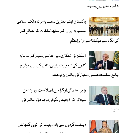
عاصم منیر بھی ہمراہ
پاکستان اپنے بہترین ہمسایہ برادر ملک اسلامی
جمہوریہ ایران کے ساتھ تعلقات کو انتہائی قدر
کی نگاہ سے دیکھتا ہے: وزیراعظم
ڈسکوز کی نجکاری میں عالمی معیار کے سرمایہ
کاروں کی شمولیت یقینی بنانے کے لیے موثر اور
جامع حکمت عملی اختیار کی جائے: وزیراعظم
وزیراعظم کی اوگرا میں اصلاحات اور ایندھن
سپلائی کی ڈیجیٹل نگرانی مزید مؤثر بنانے کی
ہدایت
دہشت گردوں سے بات چیت کی کوئی گنجائش