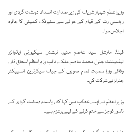
وزیراعظم شہباز شریف کی زیر صدارت انسداد دہشت گردی اور
ریاستی رٹ کے قیام کے حوالے سے سٹیرنگ کمیٹی کا جائزہ
اجلاس ہوا۔
فیلڈ مارشل سید عاصم منیر، نیشنل سیکیورٹی ایڈوائزر
لیفٹیننٹ جنرل محمد عاصم ملک، نائب وزیراعظم اسحاق ڈار ،
وفاقی وزرا سمیت تمام صوبوں کے چیف سیکرٹریز، انسپیکٹر
جنرلز نے شرکت کی۔
وزیر اعظم نے اپنے خطاب میں کہا کہ ریاست، دہشت گردی کے
ناسور کو جڑ سے ختم کرنے کے لیے پرعزم ہے۔