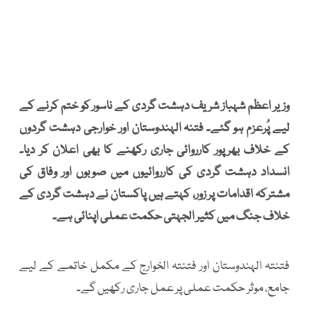
وزیر اعظم شہباز شریف دہشت گردی کے ناسور کو ختم کرنے کے
لیے پُرعزم ہو گئے۔ فتنہ الہندوستان اور خوارجی دہشت گردوں
کے خلاف بھرپور کارروائی جاری رکھنے کا بھی اعلان کر دیا۔
انسداد دہشت گردی کی کارروائیوں میں صوبوں اور وفاق کی
مشترکہ اقدامات پر زور، کہتے ہیں پاکستان نے دہشت گردی کے
خلاف جنگ میں کثیر الجہتی حکمت عملی اپنائی ہے۔
فتنتہ الہندوستان اور فتنتہ الخوارج کے مکمل خاتمے کے لیے
جامع، موثر حکمت عملی پر عمل جاری رکھیں گے۔