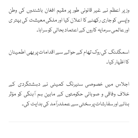
وزیر اعظم نے غیر قانونی طور پر مقیم افغان باشندوں کی وطن
واپسی کو جاری رکھنے کا اعلان کیا اور ملکی معیشت کی بہتر ی
اور عالمی سرمایہ کاروں کے اعتماد بحالی کو سراہا۔
اسمگلنگ کی روک تھام کے حوالے سے اقدامات پر بھی اطمینان
کا اظہار کیا۔
اجلاس میں خصوصی سٹیرنگ کمیٹی نے دہشتگردی کے
خلاف وفاقی و صوبائی حکومتوں کے مابین ہم آہنگی کو مؤثر
بنانے اور سفارشات پر سختی سے عملدرآمد کی ہدایت کی۔