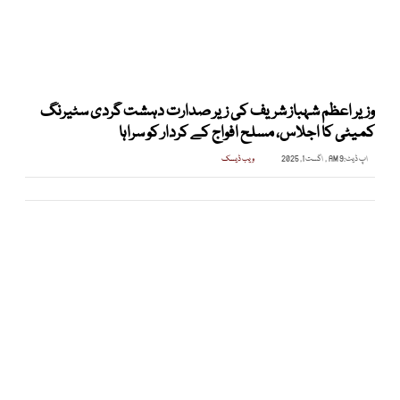
وزیر اعظم شہباز شریف کی زیر صدارت دہشت گردی سٹیرنگ
کمیٹی کا اجلاس، مسلح افواج کے کردار کو سراہا
اپ ڈیٹ:
9 AM , اگست 1, 2025
ویب ڈیسک